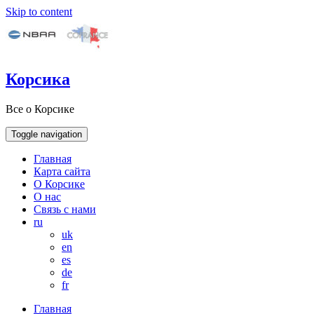
Skip to content
Корсика
Все о Корсике
Toggle navigation
Главная
Карта сайта
О Корсике
О нас
Связь с нами
ru
uk
en
es
de
fr
Главная