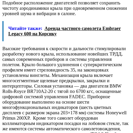
Подобное расположение двигателей позволяет сохранить
чистоту аэродинамики крыла при одновременном снижении
уровней шума и вибрации в салоне.
Читайте также:
Аренда частного самолета Embraer
Legacy 600 на Корсику
Высокие требования к скорости и дальности стимулировали
разработку нового крыла, использование новейших ТРДД,
самых современных приборов и системы управления
полетом. Крыло большого удлинения с суперкритическим
профилем имеет стреловидность 35, на законцовках
установлены винглеты. Механизация крыла включает
многосегментные щелевые предкрылки, закрылки и
интерцепторы. Силовая установка — два двигателя BMW
Rolls-Royce BR710A2-20 c тягой по 6700 кгс, оснащенные
цифровой системой управления FADEC. Приборное
оборудование выполнено на основе шести
многофункциональных индикаторов (шесть цветных
дисплеев c размером экрана 203×178 мм) системы Honeywell
Primus 200XP. Кроме того самолет оборудован
коллиматорным индикатором посадки на лобовом стекле, так
же имеются системы автоматического самолетовождения,