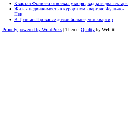
Квартал Фонвьей отвоевал у моря двадцать два гектара
Жилая недвижимость в курортном квартале Жуан-ле-
Пен
В Тран-ан-Провансе домов больше, чем квартир
Proudly powered by WordPress
| Theme:
Quality
by Webriti