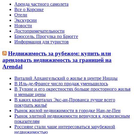
Аренда частного самолета
Все о Корсике
Отели
Экскурсии
Новости
Достопримечательности
Брюссель. Прогулка по Брюгге
Информация для туристов
Недвижимость за рубежом: купить или
арендовать недвижимость за границей на
Arendal
Виталий Архангельский о жилье в центре Ниццы
В Иль-де-Франсе число продаж уменьшилось
В Тулоне и его окрестностях больше просторного жилья
и меньше цены
В каких кварталах Экс-ан-Прованса лучше всего
покупать жильё
Рынок жилой недвижимости в городке Нан-ле-Пен
Рынок элитной недвижимости вернулся к докризисным
показателям
Россияне стали чаще интересоваться зарубежной
недвижимостью