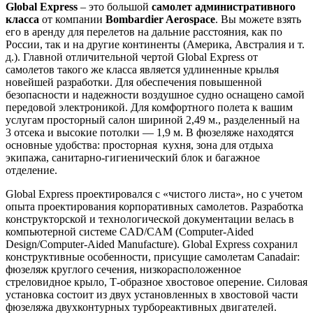
Global Express
– это большой
самолет административного
класса
от компании
Bombardier Aerospace
. Вы можете взять
его в аренду для перелетов на дальние расстояния, как по
России, так и на другие континенты (Америка, Австралия и т.
д.). Главной отличительной чертой Global Express от
самолетов такого же класса является удлиненные крылья
новейшей разработки. Для обеспечения повышенной
безопасности и надежности воздушное судно оснащено самой
передовой электроникой. Для комфортного полета к вашим
услугам просторный салон шириной 2,49 м., разделенный на
3 отсека и высокие потолки — 1,9 м. В фюзеляже находятся
основные удобства: просторная кухня, зона для отдыха
экипажа, санитарно-гигиенический блок и багажное
отделение.
Global Express проектировался с «чистого листа», но с учетом
опыта проектирования корпоративных самолетов. Разработка
конструкторской и технологической документации велась в
компьютерной системе CAD/CAM (Computer-Aided
Design/Computer-Aided Manufacture). Global Express сохранил
конструктивные особенности, присущие самолетам Canadair:
фюзеляж круглого сечения, низкорасположенное
стреловидное крыло, Т-образное хвостовое оперение. Силовая
установка состоит из двух установленных в хвостовой части
фюзеляжа двухконтурных турбореактивных двигателей.