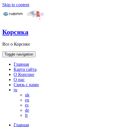
Skip to content
Корсика
Все о Корсике
Toggle navigation
Главная
Карта сайта
О Корсике
О нас
Связь с нами
ru
uk
en
es
de
fr
Главная