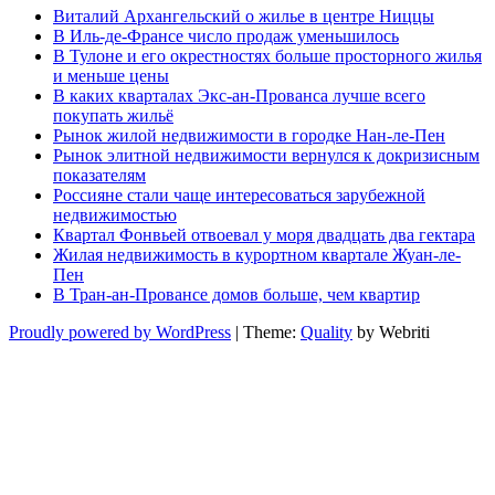
Виталий Архангельский о жилье в центре Ниццы
В Иль-де-Франсе число продаж уменьшилось
В Тулоне и его окрестностях больше просторного жилья
и меньше цены
В каких кварталах Экс-ан-Прованса лучше всего
покупать жильё
Рынок жилой недвижимости в городке Нан-ле-Пен
Рынок элитной недвижимости вернулся к докризисным
показателям
Россияне стали чаще интересоваться зарубежной
недвижимостью
Квартал Фонвьей отвоевал у моря двадцать два гектара
Жилая недвижимость в курортном квартале Жуан-ле-
Пен
В Тран-ан-Провансе домов больше, чем квартир
Proudly powered by WordPress
| Theme:
Quality
by Webriti