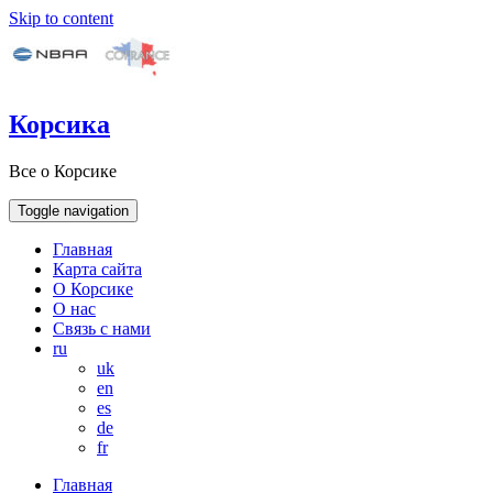
Skip to content
Корсика
Все о Корсике
Toggle navigation
Главная
Карта сайта
О Корсике
О нас
Связь с нами
ru
uk
en
es
de
fr
Главная