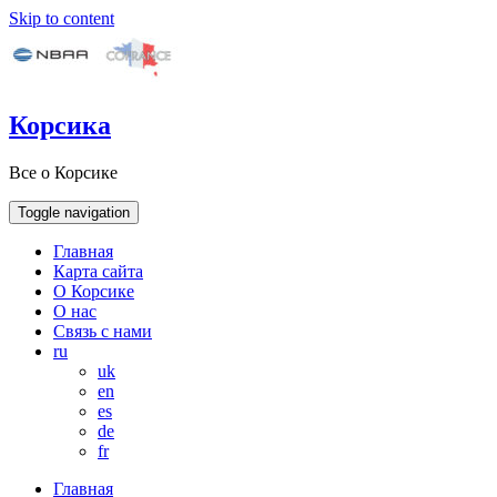
Skip to content
Корсика
Все о Корсике
Toggle navigation
Главная
Карта сайта
О Корсике
О нас
Связь с нами
ru
uk
en
es
de
fr
Главная