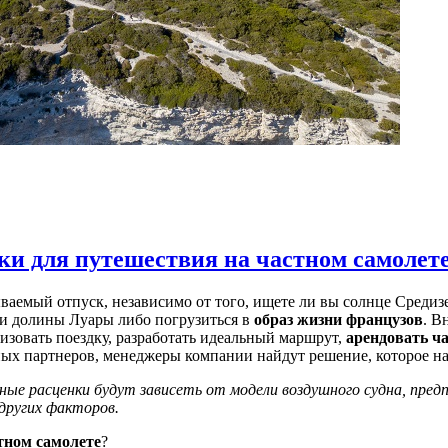
и для путешествия на частном самолет
ваемый отпуск, независимо от того, ищете ли вы солнце Средиз
ми долины Луары либо погрузиться в
образ жизни французов
. В
изовать поездку, разработать идеальный маршрут,
арендовать ч
ных партнеров, менеджеры компании найдут решение, которое н
ые расценки будут зависеть от модели воздушного судна, пред
других факторов.
тном самолете
?