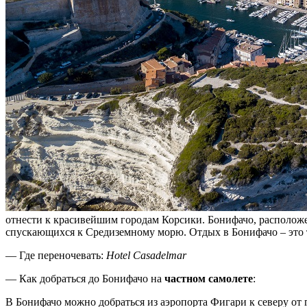
отнести к красивейшим городам Корсики. Бонифачо, расположе
спускающихся к Средиземному морю. Отдых в Бонифачо – это
— Где переночевать:
Hotel Casadelmar
— Как добраться до Бонифачо на
частном самолете
:
В Бонифачо можно добраться из аэропорта Фигари к северу от 