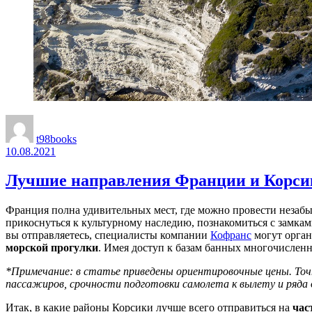
t98books
10.08.2021
Лучшие направления Франции и Корсик
Франция полна удивительных мест, где можно провести незабы
прикоснуться к культурному наследию, познакомиться с замка
вы отправляетесь, специалисты компании
Кофранс
могут орган
морской прогулки
. Имея доступ к базам банных многочислен
*Примечание: в статье приведены ориентировочные цены. Точн
пассажиров, срочности подготовки самолета к вылету и ряда 
Итак, в какие районы Корсики лучше всего отправиться на
час