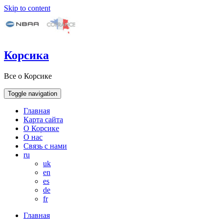
Skip to content
Корсика
Все о Корсике
Toggle navigation
Главная
Карта сайта
О Корсике
О нас
Связь с нами
ru
uk
en
es
de
fr
Главная