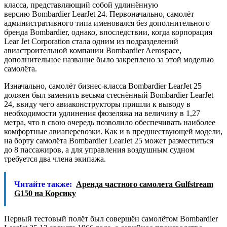
класса, представляющий собой удлинённую
версию Bombardier LearJet 24. Первоначально, самолёт
административного типа именовался без дополнительного
бренда Bombardier, однако, впоследствии, когда корпорация
Lear Jet Corporation стала одним из подразделений
авиастроительной компании Bombardier Aerospace,
дополнительное название было закреплено за этой моделью
самолёта.
Изначально, самолёт бизнес-класса Bombardier LearJet 25
должен был заменить весьма стеснённый Bombardier LearJet
24, ввиду чего авиаконструкторы пришли к выводу в
необходимости удлинения фюзеляжа на величину в 1,27
метра, что в свою очередь позволило обеспечивать наиболее
комфортные авиаперевозки. Как и в предшествующей модели,
на борту самолёта Bombardier LearJet 25 может разместиться
до 8 пассажиров, а для управления воздушным судном
требуется два члена экипажа.
Читайте также:
Аренда частного самолета Gulfstream
G150 на Корсику
Первый тестовый полёт был совершён самолётом Bombardier