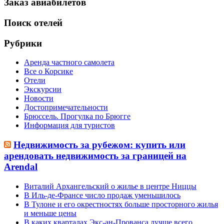
Заказ авиабилетов
Поиск отелей
Рубрики
Аренда частного самолета
Все о Корсике
Отели
Экскурсии
Новости
Достопримечательности
Брюссель. Прогулка по Брюгге
Информация для туристов
Недвижимость за рубежом: купить или
арендовать недвижимость за границей на
Arendal
Виталий Архангельский о жилье в центре Ниццы
В Иль-де-Франсе число продаж уменьшилось
В Тулоне и его окрестностях больше просторного жилья
и меньше цены
В каких кварталах Экс-ан-Прованса лучше всего