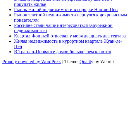
покупать жильё
Рынок жилой недвижимости в городке Нан-ле-Пен
Рынок элитной недвижимости вернулся к докризисным
показателям
Россияне стали чаще интересоваться зарубежной
недвижимостью
Квартал Фонвьей отвоевал у моря двадцать два гектара
Жилая недвижимость в курортном квартале Жуан-ле-
Пен
В Тран-ан-Провансе домов больше, чем квартир
Proudly powered by WordPress
| Theme:
Quality
by Webriti