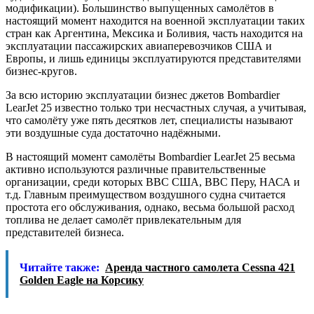
модификации). Большинство выпущенных самолётов в
настоящий момент находится на военной эксплуатации таких
стран как Аргентина, Мексика и Боливия, часть находится на
эксплуатации пассажирских авиаперевозчиков США и
Европы, и лишь единицы эксплуатируются представителями
бизнес-кругов.
За всю историю эксплуатации бизнес джетов Bombardier
LearJet 25 известно только три несчастных случая, а учитывая,
что самолёту уже пять десятков лет, специалисты называют
эти воздушные суда достаточно надёжными.
В настоящий момент самолёты Bombardier LearJet 25 весьма
активно используются различные правительственные
организации, среди которых ВВС США, ВВС Перу, НАСА и
т.д. Главным преимуществом воздушного судна считается
простота его обслуживания, однако, весьма большой расход
топлива не делает самолёт привлекательным для
представителей бизнеса.
Читайте также:
Аренда частного самолета Cessna 421
Golden Eagle на Корсику