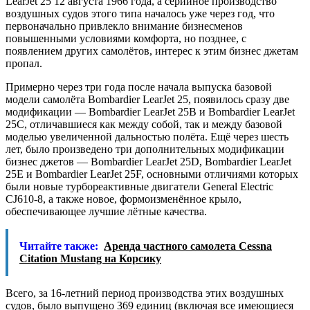
LearJet 25 12 августа 1966 года, а серийное производство
воздушных судов этого типа началось уже через год, что
первоначально привлекло внимание бизнесменов
повышенными условиями комфорта, но позднее, с
появлением других самолётов, интерес к этим бизнес джетам
пропал.
Примерно через три года после начала выпуска базовой
модели самолёта Bombardier LearJet 25, появилось сразу две
модификации — Bombardier LearJet 25B и Bombardier LearJet
25C, отличавшиеся как между собой, так и между базовой
моделью увеличенной дальностью полёта. Ещё через шесть
лет, было произведено три дополнительных модификации
бизнес джетов — Bombardier LearJet 25D, Bombardier LearJet
25E и Bombardier LearJet 25F, основными отличиями которых
были новые турбореактивные двигатели General Electric
CJ610-8, а также новое, формоизменённое крыло,
обеспечивающее лучшие лётные качества.
Читайте также:
Аренда частного самолета Cessna
Citation Mustang на Корсику
Всего, за 16-летний период производства этих воздушных
судов, было выпущено 369 единиц (включая все имеющиеся