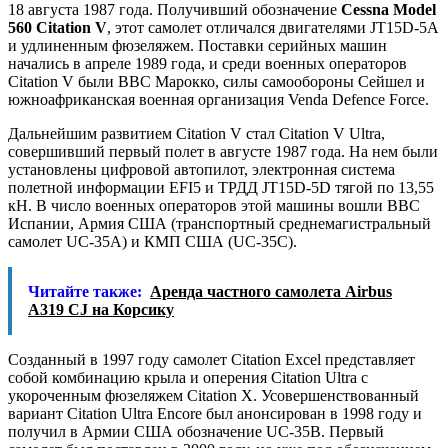
18 августа 1987 года. Получивший обозначение
Cessna Model
560 Citation V
, этот самолет отличался двигателями JT15D-5A
и удлиненным фюзеляжем. Поставки серийных машин
начались в апреле 1989 года, и среди военных операторов
Citation V были ВВС Марокко, силы самообороны Сейшел и
южноафриканская военная организация Venda Defence Force.
Дальнейшим развитием Citation V стал Citation V Ultra,
совершивший первый полет в августе 1987 года. На нем были
установлены цифровой автопилот, электронная система
полетной информации EFI5 и ТРДД JT15D-5D тягой по 13,55
кН. В число военных операторов этой машины вошли ВВС
Испании, Армия США (транспортный среднемагистральный
самолет UC-35A) и КМП США (UC-35C).
Читайте также:
Аренда частного самолета Airbus
A319 CJ на Корсику
Созданный в 1997 году самолет Citation Excel представляет
собой комбинацию крыла и оперения Citation Ultra с
укороченным фюзеляжем Citation X. Усовершенствованный
вариант Citation Ultra Encore был анонсирован в 1998 году и
получил в Армии США обозначение UC-35B. Первый