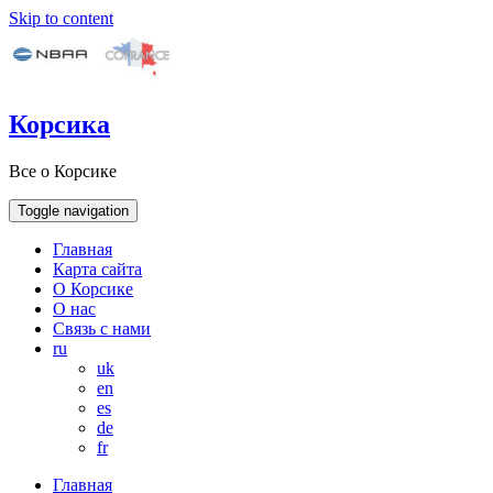
Skip to content
Корсика
Все о Корсике
Toggle navigation
Главная
Карта сайта
О Корсике
О нас
Связь с нами
ru
uk
en
es
de
fr
Главная