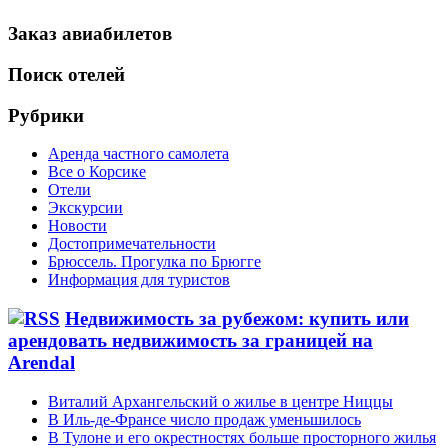
Заказ авиабилетов
Поиск отелей
Рубрики
Аренда частного самолета
Все о Корсике
Отели
Экскурсии
Новости
Достопримечательности
Брюссель. Прогулка по Брюгге
Информация для туристов
Недвижимость за рубежом: купить или
арендовать недвижимость за границей на
Arendal
Виталий Архангельский о жилье в центре Ниццы
В Иль-де-Франсе число продаж уменьшилось
В Тулоне и его окрестностях больше просторного жилья