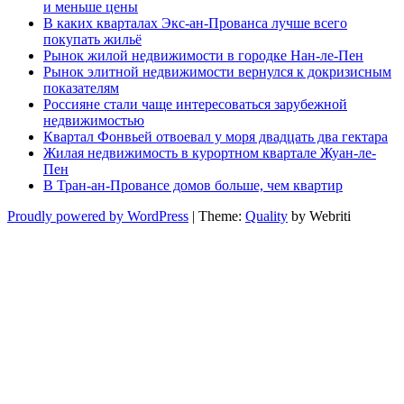
и меньше цены
В каких кварталах Экс-ан-Прованса лучше всего
покупать жильё
Рынок жилой недвижимости в городке Нан-ле-Пен
Рынок элитной недвижимости вернулся к докризисным
показателям
Россияне стали чаще интересоваться зарубежной
недвижимостью
Квартал Фонвьей отвоевал у моря двадцать два гектара
Жилая недвижимость в курортном квартале Жуан-ле-
Пен
В Тран-ан-Провансе домов больше, чем квартир
Proudly powered by WordPress
| Theme:
Quality
by Webriti