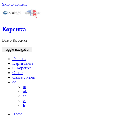
Skip to content
Корсика
Все о Корсике
Toggle navigation
Главная
Карта сайта
О Корсике
О нас
Связь с нами
de
ru
uk
en
es
fr
Home