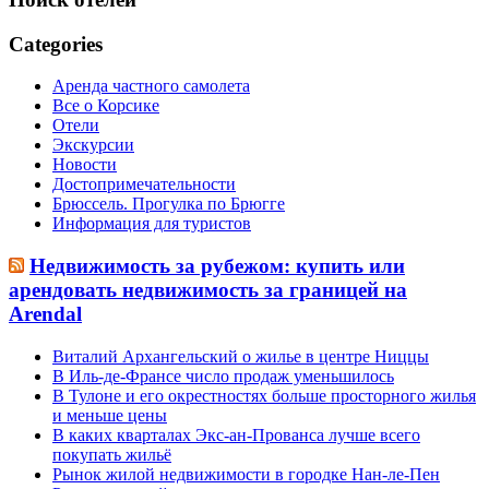
Categories
Аренда частного самолета
Все о Корсике
Отели
Экскурсии
Новости
Достопримечательности
Брюссель. Прогулка по Брюгге
Информация для туристов
Недвижимость за рубежом: купить или
арендовать недвижимость за границей на
Arendal
Виталий Архангельский о жилье в центре Ниццы
В Иль-де-Франсе число продаж уменьшилось
В Тулоне и его окрестностях больше просторного жилья
и меньше цены
В каких кварталах Экс-ан-Прованса лучше всего
покупать жильё
Рынок жилой недвижимости в городке Нан-ле-Пен