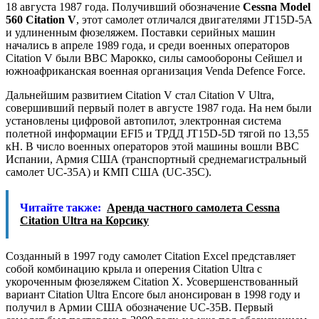
18 августа 1987 года. Получивший обозначение
Cessna Model
560 Citation V
, этот самолет отличался двигателями JT15D-5A
и удлиненным фюзеляжем. Поставки серийных машин
начались в апреле 1989 года, и среди военных операторов
Citation V были ВВС Марокко, силы самообороны Сейшел и
южноафриканская военная организация Venda Defence Force.
Дальнейшим развитием Citation V стал Citation V Ultra,
совершивший первый полет в августе 1987 года. На нем были
установлены цифровой автопилот, электронная система
полетной информации EFI5 и ТРДД JT15D-5D тягой по 13,55
кН. В число военных операторов этой машины вошли ВВС
Испании, Армия США (транспортный среднемагистральный
самолет UC-35A) и КМП США (UC-35C).
Читайте также:
Аренда частного самолета Cessna
Citation Ultra на Корсику
Созданный в 1997 году самолет Citation Excel представляет
собой комбинацию крыла и оперения Citation Ultra с
укороченным фюзеляжем Citation X. Усовершенствованный
вариант Citation Ultra Encore был анонсирован в 1998 году и
получил в Армии США обозначение UC-35B. Первый