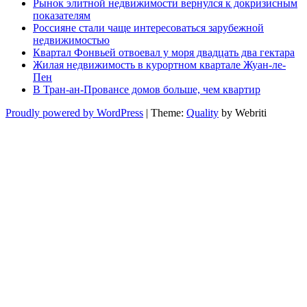
Рынок элитной недвижимости вернулся к докризисным
показателям
Россияне стали чаще интересоваться зарубежной
недвижимостью
Квартал Фонвьей отвоевал у моря двадцать два гектара
Жилая недвижимость в курортном квартале Жуан-ле-
Пен
В Тран-ан-Провансе домов больше, чем квартир
Proudly powered by WordPress
| Theme:
Quality
by Webriti