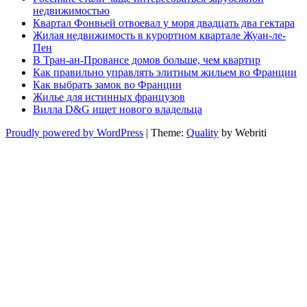
недвижимостью
Квартал Фонвьей отвоевал у моря двадцать два гектара
Жилая недвижимость в курортном квартале Жуан-ле-
Пен
В Тран-ан-Провансе домов больше, чем квартир
Как правильно управлять элитным жильем во Франции
Как выбрать замок во Франции
Жилье для истинных французов
Вилла D&G ищет нового владельца
Proudly powered by WordPress
| Theme:
Quality
by Webriti