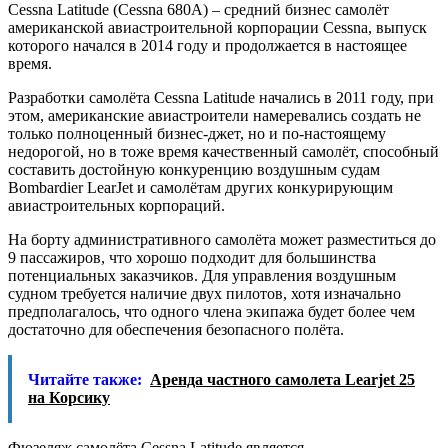
Cessna Latitude (Cessna 680A) – средний бизнес самолёт
американской авиастроительной корпорации Cessna, выпуск
которого начался в 2014 году и продолжается в настоящее
время.
Разработки самолёта Cessna Latitude начались в 2011 году, при
этом, американские авиастроители намеревались создать не
только полноценный бизнес-джет, но и по-настоящему
недорогой, но в тоже время качественный самолёт, способный
составить достойную конкуренцию воздушным судам
Bombardier LearJet и самолётам других конкурирующим
авиастроительных корпораций.
На борту административного самолёта может разместиться до
9 пассажиров, что хорошо подходит для большинства
потенциальных заказчиков. Для управления воздушным
судном требуется наличие двух пилотов, хотя изначально
предполагалось, что одного члена экипажа будет более чем
достаточно для обеспечения безопасного полёта.
Читайте также:
Аренда частного самолета Learjet 25
на Корсику
Фюзеляж самолёта Cessna Latitude является