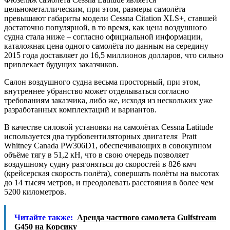
цельнометаллическим, при этом, размеры самолёта
превышают габариты модели Cessna Citation XLS+, ставшей
достаточно популярной, в то время, как цена воздушного
судна стала ниже – согласно официальной информации,
каталожная цена одного самолёта по данным на середину
2015 года доставляет до 16,5 миллионов долларов, что сильно
привлекает будущих заказчиков.
Салон воздушного судна весьма просторный, при этом,
внутреннее убранство может отделываться согласно
требованиям заказчика, либо же, исходя из нескольких уже
разработанных комплектаций и вариантов.
В качестве силовой установки на самолётах Cessna Latitude
используется два турбовентиляторных двигателя Pratt
Whitney Canada PW306D1, обеспечивающих в совокупном
объёме тягу в 51,2 кН, что в свою очередь позволяет
воздушному судну разгоняться до скоростей в 826 кмч
(крейсерская скорость полёта), совершать полёты на высотах
до 14 тысяч метров, и преодолевать расстояния в более чем
5200 километров.
Читайте также:
Аренда частного самолета Gulfstream
G450 на Корсику