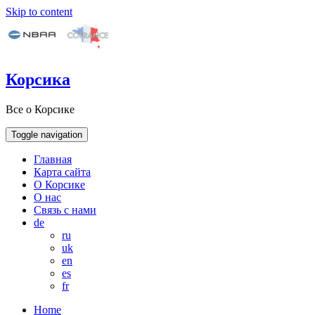
Skip to content
Корсика
Все о Корсике
Toggle navigation
Главная
Карта сайта
О Корсике
О нас
Связь с нами
de
ru
uk
en
es
fr
Home