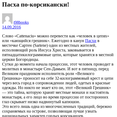
Пасха по-корсикански!
t98books
14.09.2016
Слово «Cattenaciu» можно перевести как «человек в цепях»
или «кающийся грешник». Ежегодно в канун
Пасхи
в
местечке Сартен (Sartene) один из местных жителей,
исполняющий роль Иисуса Христа, заковывается в
пятнадцатикилограммовые цепи, которые хранятся в местной
церкви Богородицы.
Сутки до момента начала процессии, этот человек проводит в
молитвах в монастыре Сен-Дамьен. И вот в пятницу, перед
Великим праздником исполнитель роли «Великого
Грешника» проносит на себе 32-килограммовый крест и цепи
через весь город в сопровождении людей, одетых в красные
одежды. Но никто не знает кто он, этот «Великий Грешник»
— это тайна, которую хранят местные монахи и настоятель
монастыря, а его лицо во время процессии от посторонних
глаз скрывает низко надвинутый капюшон.
Это всего лишь одна из многочисленных традиций, бережно
сохраняемых на острове, позволяющая лучше узнать
национальных характер гордых корсиканцев.