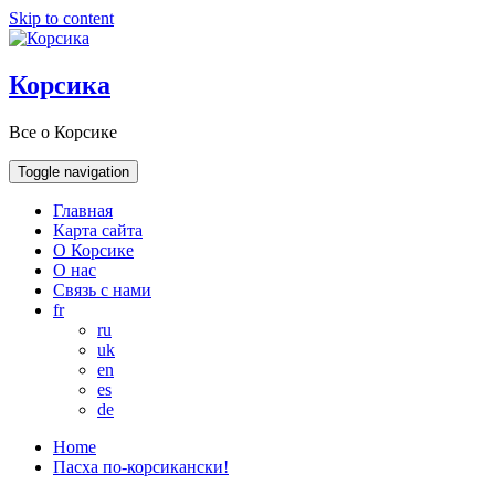
Skip to content
Корсика
Все о Корсике
Toggle navigation
Главная
Карта сайта
О Корсике
О нас
Связь с нами
fr
ru
uk
en
es
de
Home
Пасха по-корсикански!