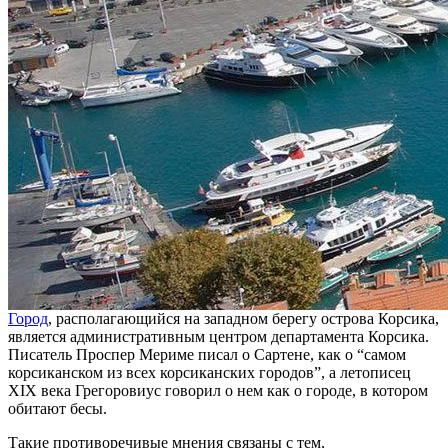
Город
, располагающийся на западном берегу острова Корсика,
является административным центром департамента Корсика.
Писатель Проспер Мериме писал о Сартене, как о “самом
корсиканском из всех корсиканских городов”, а летописец
XIX века Грегоровиус говорил о нем как о городе, в котором
обитают бесы.
Такие противоречивые мнения связаны с тем,