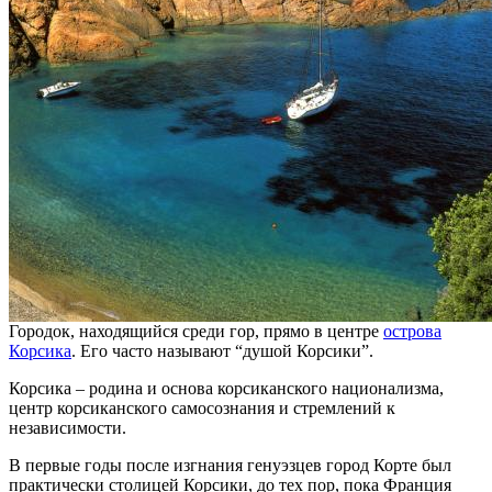
Городок, находящийся среди гор, прямо в центре
острова
Корсика
. Его часто называют “душой Корсики”.
Корсика – родина и основа корсиканского национализма,
центр корсиканского самосознания и стремлений к
независимости.
В первые годы после изгнания генуэзцев город Корте был
практически столицей Корсики, до тех пор, пока Франция