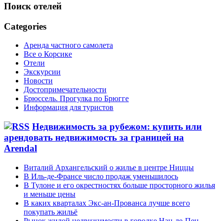
Поиск отелей
Categories
Аренда частного самолета
Все о Корсике
Отели
Экскурсии
Новости
Достопримечательности
Брюссель. Прогулка по Брюгге
Информация для туристов
Недвижимость за рубежом: купить или
арендовать недвижимость за границей на
Arendal
Виталий Архангельский о жилье в центре Ниццы
В Иль-де-Франсе число продаж уменьшилось
В Тулоне и его окрестностях больше просторного жилья
и меньше цены
В каких кварталах Экс-ан-Прованса лучше всего
покупать жильё
Рынок жилой недвижимости в городке Нан-ле-Пен