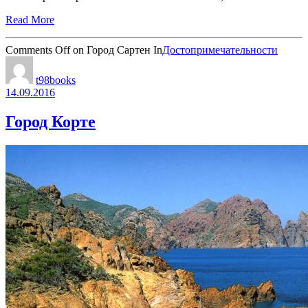
Read More
Comments Off
on Город Сартен
In
Достопримечательности
t98books
14.09.2016
Город Корте