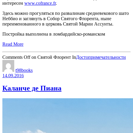
интересен
www.cofrance.fr
.
Здесь можно прогуляться по развалинам средневекового шато
Неббио и заглянуть в Собор Святого Флорента, ныне
переименованного в церковь Святой Марии Ассунты.
Постройка выполнена в ломбардийско-романском
Read More
Comments Off
on Святой Флорент
In
Достопримечательности
t98books
14.09.2016
Каланче де Пиана