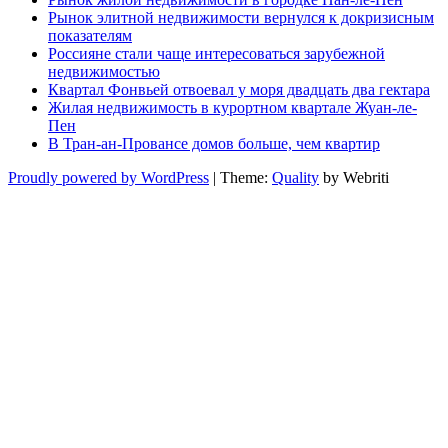
Рынок элитной недвижимости вернулся к докризисным
показателям
Россияне стали чаще интересоваться зарубежной
недвижимостью
Квартал Фонвьей отвоевал у моря двадцать два гектара
Жилая недвижимость в курортном квартале Жуан-ле-
Пен
В Тран-ан-Провансе домов больше, чем квартир
Proudly powered by WordPress
| Theme:
Quality
by Webriti