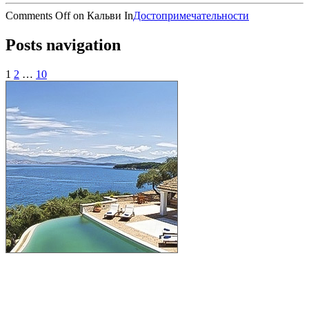
Comments Off
on Кальви
In
Достопримечательности
Posts navigation
1
2
…
10