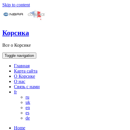
Skip to content
Корсика
Все о Корсике
Toggle navigation
Главная
Карта сайта
О Корсике
О нас
Связь с нами
fr
ru
uk
en
es
de
Home