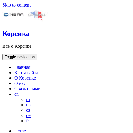
Skip to content
Корсика
Все о Корсике
Toggle navigation
Главная
Карта сайта
О Корсике
О нас
Связь с нами
en
ru
uk
es
de
fr
Home