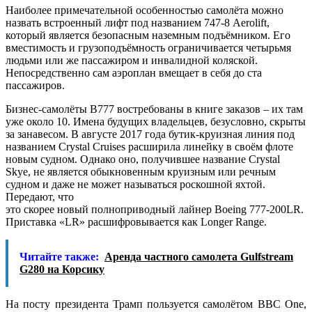
Наиболее примечательной особенностью самолёта можно
назвать встроенный лифт под названием 747-8 Aerolift,
который является безопасным наземным подъёмником. Его
вместимость и грузоподъёмность ограничивается четырьмя
людьми или же пассажиром и инвалидной коляской.
Непосредственно сам аэроплан вмещает в себя до ста
пассажиров.
Бизнес-самолёты B777 востребованы в книге заказов – их там
уже около 10. Имена будущих владельцев, безусловно, скрыты
за занавесом. В августе 2017 года бутик-круизная линия под
названием Crystal Cruises расширила линейку в своём флоте
новым судном. Однако оно, получившее название Crystal
Skye, не является обыкновенным круизным или речным
судном и даже не может называться роскошной яхтой.
Передают, что
это скорее новый полноприводный лайнер Boeing 777-200LR.
Приставка «LR» расшифровывается как Longer Range.
Читайте также:
Аренда частного самолета Gulfstream
G280 на Корсику
На посту президента Трамп пользуется самолётом ВВС Оne,