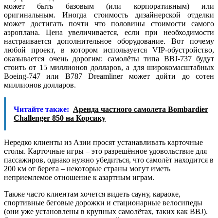
может быть базовым (или корпоративным) или
оригинальным. Иногда стоимость дизайнерской отделки
может достигать почти что половины стоимости самого
аэроплана. Цена увеличивается, если при необходимости
настраивается дополнительное оборудование. Вот почему
любой проект, в котором используется VIP-обустройство,
оказывается очень дорогим: самолёты типа BBJ-737 будут
стоить от 15 миллионов долларов, а для широкомасштабных
Boeing-747 или B787 Dreamliner может дойти до сотен
миллионов долларов.
Читайте также:
Аренда частного самолета Bombardier
Challenger 850 на Корсику
Нередко клиенты из Азии просят устанавливать карточные
столы. Карточные игры – это разрешённое удовольствие для
пассажиров, однако нужно убедиться, что самолёт находится в
200 км от берега – некоторые страны могут иметь
неприемлемое отношение к азартным играм.
Также часто клиентам хочется видеть сауну, караоке,
спортивные беговые дорожки и стационарные велосипеды
(они уже установлены в крупных самолётах, таких как BBJ).