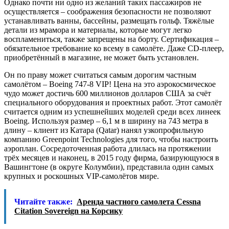
Однако почти ни одно из желаний таких пассажиров не
осуществляется – соображения безопасности не позволяют
устанавливать ванны, бассейны, размещать гольф. Тяжёлые
детали из мрамора и материалы, которые могут легко
воспламениться, также запрещены на борту. Сертификация –
обязательное требование ко всему в самолёте. Даже CD-плеер,
приобретённый в магазине, не может быть установлен.
Он по праву может считаться самым дорогим частным
самолётом – Boeing 747-8 VIP! Цена на это аэрокосмическое
чудо может достичь 600 миллионов долларов США за счёт
специального оборудования и проектных работ. Этот самолёт
считается одним из успешнейших моделей среди всех линеек
Boeing. Используя размер – 6,1 м в ширину на 743 метра в
длину – клиент из Катара (Qatar) нанял узкопрофильную
компанию Greenpoint Technologies для того, чтобы настроить
аэроплан. Сосредоточенная работа длилась на протяжении
трёх месяцев и наконец, в 2015 году фирма, базирующуюся в
Вашингтоне (в округе Колумбии), представила один самых
крупных и роскошных VIP-самолётов мире.
Читайте также:
Аренда частного самолета Cessna
Citation Sovereign на Корсику