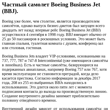
Частный самолет Boeing Business Jet
(BBJ).
Boeing уже более, чем столетие, является производителем
самолётов, однако выпуск бизнес-джетов был запущен всего
двадцать лет назад: впервые рейс Boeing Business Jet (BBJ)
осуществился 4 сентября в 1998 году. BBJ вмещает обычно от
25 до 50 пассажиров в роскошных условиях. Это может быть
главная спальня, туалетная комната с душем, конференц-зал
или столовая, гостиная.
Boeing Business Jets владеет VIP-условиями, основанными на
737, 777, 787 и 747-8 Intercontinental (уже имеющиеся самолёты
в линейках). Есть и частные самолёты, базирующиеся на
подержанных авиапланах, например Boeing 757 или 767, хотя
время эксплуатации не становится преградой, когда дело
касается престижа. Согласно информации за декабрь 2017
года, 208 из 255 из выбранных BBJs находились в
использовании. Это длится около пяти лет с момента
подписания контакта до выхода на производственную линию.
Создание внутреннего дизайна занимает приблизительно
половину отведённого времени.
Внутренний дизайн зависит от использования самолёта: он