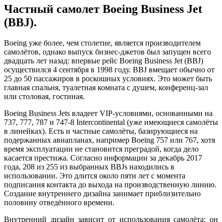
Частный самолет Boeing Business Jet
(BBJ).
Boeing уже более, чем столетие, является производителем
самолётов, однако выпуск бизнес-джетов был запущен всего
двадцать лет назад: впервые рейс Boeing Business Jet (BBJ)
осуществился 4 сентября в 1998 году. BBJ вмещает обычно от
25 до 50 пассажиров в роскошных условиях. Это может быть
главная спальня, туалетная комната с душем, конференц-зал
или столовая, гостиная.
Boeing Business Jets владеет VIP-условиями, основанными на
737, 777, 787 и 747-8 Intercontinental (уже имеющиеся самолёты
в линейках). Есть и частные самолёты, базирующиеся на
подержанных авиапланах, например Boeing 757 или 767, хотя
время эксплуатации не становится преградой, когда дело
касается престижа. Согласно информации за декабрь 2017
года, 208 из 255 из выбранных BBJs находились в
использовании. Это длится около пяти лет с момента
подписания контакта до выхода на производственную линию.
Создание внутреннего дизайна занимает приблизительно
половину отведённого времени.
Внутренний дизайн зависит от использования самолёта: он