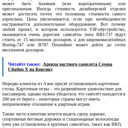
может быть базовым (или корпоративным) или
оригинальным. Иногда стоимость дизайнерской отделки
может достигать почти что половины стоимости самого
аэроплана. Цена увеличивается, если при необходимости
настраивается дополнительное оборудование. Вот почему
любой проект, в котором используется VIP-обустройство,
оказывается очень дорогим: самолёты типа BBJ-737 будут
стоить от 15 миллионов долларов, а для широкомасштабных
Boeing-747 или B787 Dreamliner может дойти до сотен
миллионов долларов.
Читайте также:
Аренда частного самолета Cessna
Citation X на Корсику
Нередко клиенты из Азии просят устанавливать карточные
столы. Карточные игры – это разрешённое удовольствие для
пассажиров, однако нужно убедиться, что самолёт находится в
200 км от берега – некоторые страны могут иметь
неприемлемое отношение к азартным играм.
Также часто клиентам хочется видеть сауну, караоке,
спортивные беговые дорожки и стационарные велосипеды
(они уже установлены в крупных самолётах, таких как BBJ).