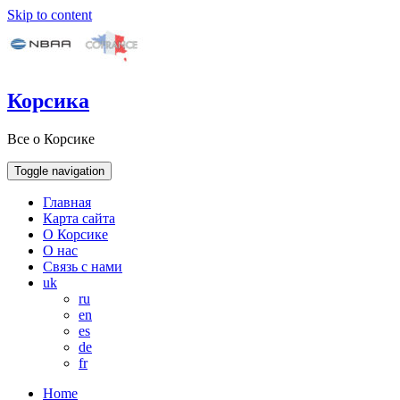
Skip to content
Корсика
Все о Корсике
Toggle navigation
Главная
Карта сайта
О Корсике
О нас
Связь с нами
uk
ru
en
es
de
fr
Home