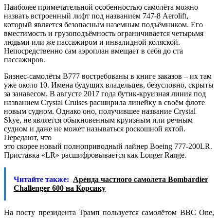
Наиболее примечательной особенностью самолёта можно
назвать встроенный лифт под названием 747-8 Aerolift,
который является безопасным наземным подъёмником. Его
вместимость и грузоподъёмность ограничивается четырьмя
людьми или же пассажиром и инвалидной коляской.
Непосредственно сам аэроплан вмещает в себя до ста
пассажиров.
Бизнес-самолёты B777 востребованы в книге заказов – их там
уже около 10. Имена будущих владельцев, безусловно, скрыты
за занавесом. В августе 2017 года бутик-круизная линия под
названием Crystal Cruises расширила линейку в своём флоте
новым судном. Однако оно, получившее название Crystal
Skye, не является обыкновенным круизным или речным
судном и даже не может называться роскошной яхтой.
Передают, что
это скорее новый полноприводный лайнер Boeing 777-200LR.
Приставка «LR» расшифровывается как Longer Range.
Читайте также:
Аренда частного самолета Bombardier
Challenger 600 на Корсику
На посту президента Трамп пользуется самолётом ВВС Оne,