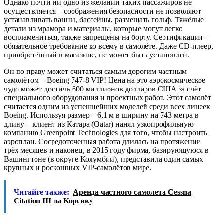
Однако почти ни одно из желаний таких пассажиров не
осуществляется – соображения безопасности не позволяют
устанавливать ванны, бассейны, размещать гольф. Тяжёлые
детали из мрамора и материалы, которые могут легко
воспламениться, также запрещены на борту. Сертификация –
обязательное требование ко всему в самолёте. Даже CD-плеер,
приобретённый в магазине, не может быть установлен.
Он по праву может считаться самым дорогим частным
самолётом – Boeing 747-8 VIP! Цена на это аэрокосмическое
чудо может достичь 600 миллионов долларов США за счёт
специального оборудования и проектных работ. Этот самолёт
считается одним из успешнейших моделей среди всех линеек
Boeing. Используя размер – 6,1 м в ширину на 743 метра в
длину – клиент из Катара (Qatar) нанял узкопрофильную
компанию Greenpoint Technologies для того, чтобы настроить
аэроплан. Сосредоточенная работа длилась на протяжении
трёх месяцев и наконец, в 2015 году фирма, базирующуюся в
Вашингтоне (в округе Колумбии), представила один самых
крупных и роскошных VIP-самолётов мире.
Читайте также:
Аренда частного самолета Cessna
Citation III на Корсику