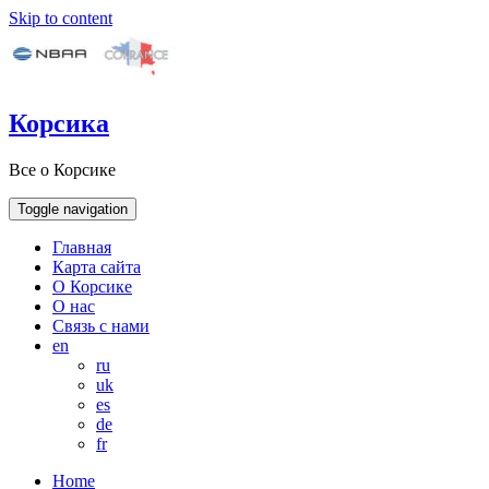
Skip to content
Корсика
Все о Корсике
Toggle navigation
Главная
Карта сайта
О Корсике
О нас
Связь с нами
en
ru
uk
es
de
fr
Home