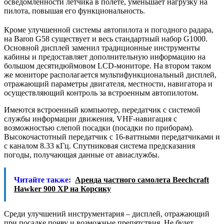
осведомленности летчика в полете, уменьшает нагрузку на
пилота, повышая его функциональность.
Кроме улучшенной системы автопилота и погодного радара,
на Baron G58 существует и весь стандартный набор G1000.
Основной дисплей заменил традиционные инструменты
кабины и предоставляет дополнительную информацию на
большом десятидюймовом LCD-мониторе. На втором таком
же мониторе располагается мультифункциональный дисплей,
отражающий параметры двигателя, местности, навигатора и
осуществляющий контроль за встроенным автопилотом.
Имеются встроенный компьютер, передатчик с системой
службы информации движения, VHF-навигация с
возможностью слепой посадки (посадки по приборам).
Высокочастотный передатчик с 16-ваттными передатчиками и
с каналом 8.33 кГц. Спутниковая система предсказания
погоды, получающая данные от авиаслужбы.
Читайте также:
Аренда частного самолета Beechcraft
Hawker 900 XP на Корсику
Среди улучшений инструментария – дисплей, отражающий
при посадке почву и возможные препятствия. Не будет