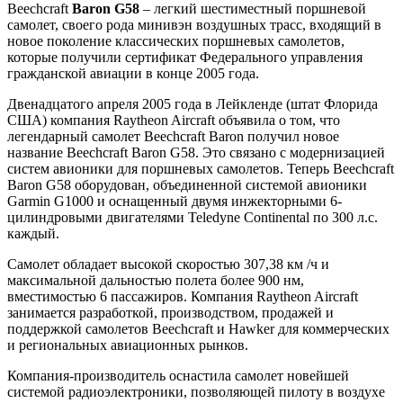
Beechcraft
Baron G58
– легкий шестиместный поршневой
самолет, своего рода минивэн воздушных трасс, входящий в
новое поколение классических поршневых самолетов,
которые получили сертификат Федерального управления
гражданской авиации в конце 2005 года.
Двенадцатого апреля 2005 года в Лейкленде (штат Флорида
США) компания Raytheon Aircraft объявила о том, что
легендарный самолет Beechcraft Baron получил новое
название Beechcraft Baron G58. Это связано с модернизацией
систем авионики для поршневых самолетов. Теперь Beechcraft
Baron G58 оборудован, объединенной системой авионики
Garmin G1000 и оснащенный двумя инжекторными 6-
цилиндровыми двигателями Teledyne Continental по 300 л.с.
каждый.
Самолет обладает высокой скоростью 307,38 км /ч и
максимальной дальностью полета более 900 нм,
вместимостью 6 пассажиров. Компания Raytheon Aircraft
занимается разработкой, производством, продажей и
поддержкой самолетов Beechcraft и Hawker для коммерческих
и региональных авиационных рынков.
Компания-производитель оснастила самолет новейшей
системой радиоэлектроники, позволяющей пилоту в воздухе