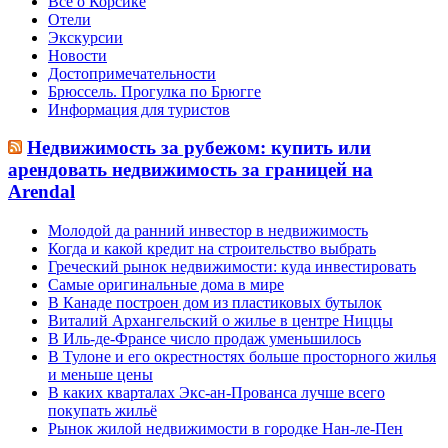
Все о Корсике
Отели
Экскурсии
Новости
Достопримечательности
Брюссель. Прогулка по Брюгге
Информация для туристов
Недвижимость за рубежом: купить или
арендовать недвижимость за границей на
Arendal
Молодой да ранний инвестор в недвижимость
Когда и какой кредит на строительство выбрать
Греческий рынок недвижимости: куда инвестировать
Самые оригинальные дома в мире
В Канаде построен дом из пластиковых бутылок
Виталий Архангельский о жилье в центре Ниццы
В Иль-де-Франсе число продаж уменьшилось
В Тулоне и его окрестностях больше просторного жилья
и меньше цены
В каких кварталах Экс-ан-Прованса лучше всего
покупать жильё
Рынок жилой недвижимости в городке Нан-ле-Пен