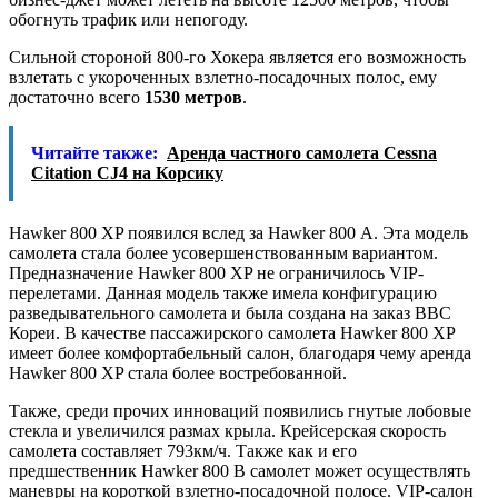
обогнуть трафик или непогоду.
Сильной стороной 800-го Хокера является его возможность
взлетать с укороченных взлетно-посадочных полос, ему
достаточно всего
1530 метров
.
Читайте также:
Аренда частного самолета Cessna
Citation CJ4 на Корсику
Hawker 800 XP появился вслед за Hawker 800 А. Эта модель
самолета стала более усовершенствованным вариантом.
Предназначение Hawker 800 XP не ограничилось VIP-
перелетами. Данная модель также имела конфигурацию
разведывательного самолета и была создана на заказ ВВС
Кореи. В качестве пассажирского самолета Hawker 800 XP
имеет более комфортабельный салон, благодаря чему аренда
Hawker 800 XP стала более востребованной.
Также, среди прочих инноваций появились гнутые лобовые
стекла и увеличился размах крыла. Крейсерская скорость
самолета составляет 793км/ч. Также как и его
предшественник Hawker 800 B самолет может осуществлять
маневры на короткой взлетно-посадочной полосе. VIP-салон