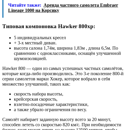
Читайте также:
Аренда частного самолета Embraer
Lineage 1000 на Корсику
Типовая компоновка Hawker 800xp:
5 индивидуальных кресел
+ 3-х местный диван.
высота салона 1,74м, ширина 1,83м , длина 6,5м. По
сравнению с одноклассниками, оснащён улучшенной
шумоизоляцией.
Hawker 800 — один из самых успешных частных самолётов,
которые когда-либо производились. Это 3-е поколение 800-й
серии самолетов марки Хокер, которое вобрало в себя
множество улучшений, таких как:
скорость набора высоты,
крейсерская скорость,
взлетно-посадочные характеристики,
а также убрало ограничения по весу.
Самолёт набирает заданную высоту всего за 20 минут,
способен лететь со скоростью 820 км/с. При необходимости
бизнес-джет может лететь на высоте 12500 метров, чтобы