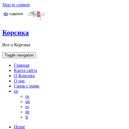
Skip to content
Корсика
Все о Корсике
Toggle navigation
Главная
Карта сайта
О Корсике
О нас
Связь с нами
en
ru
uk
es
de
fr
Home