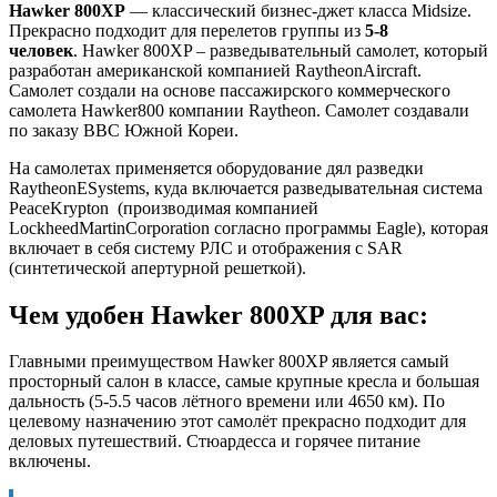
Hawker 800XP
— классический бизнес-джет класса Midsize.
Прекрасно подходит для перелетов группы из
5-8
человек
. Hawker 800XP – разведывательный самолет, который
разработан американской компанией RaytheonAircraft.
Самолет создали на основе пассажирского коммерческого
самолета Hawker800 компании Raytheon. Самолет создавали
по заказу ВВС Южной Кореи.
На самолетах применяется оборудование дял разведки
RaytheonESystems, куда включается разведывательная система
PeaceKrypton (производимая компанией
LockheedMartinCorporation согласно программы Eagle), которая
включает в себя систему РЛС и отображения с SAR
(синтетической апертурной решеткой).
Чем удобен Hawker 800XP для вас:
Главными преимуществом Hawker 800XP является самый
просторный салон в классе, самые крупные кресла и большая
дальность (5-5.5 часов лётного времени или 4650 км). По
целевому назначению этот самолёт прекрасно подходит для
деловых путешествий. Стюардесса и горячее питание
включены.