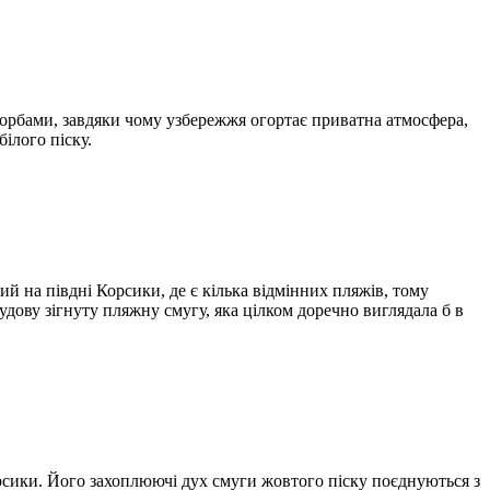
горбами, завдяки чому узбережжя огортає приватна атмосфера,
ілого піску.
й на півдні Корсики, де є кілька відмінних пляжів, тому
удову зігнуту пляжну смугу, яка цілком доречно виглядала б в
рсики. Його захоплюючі дух смуги жовтого піску поєднуються з