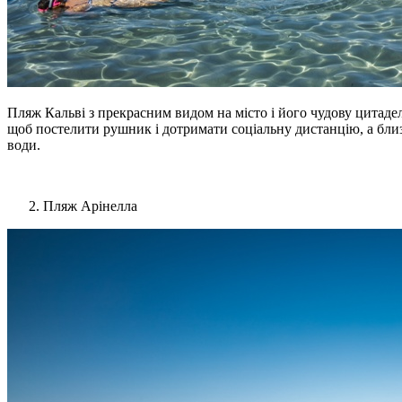
Пляж Кальві з прекрасним видом на місто і його чудову цитадел
щоб постелити рушник і дотримати соціальну дистанцію, а близь
води.
Пляж Арінелла