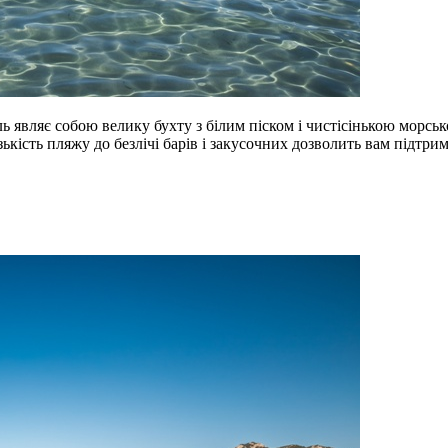
ь являє собою велику бухту з білим піском і чистісінькою морсь
кість пляжу до безлічі барів і закусочних дозволить вам підтри