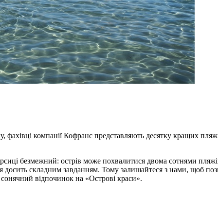
у, фахівці компанії Кофранс представляють десятку кращих пляж
 Корсиці безмежний: острів може похвалитися двома сотнями пля
я досить складним завданням. Тому залишайтеся з нами, щоб по
о сонячний відпочинок на «Острові краси».