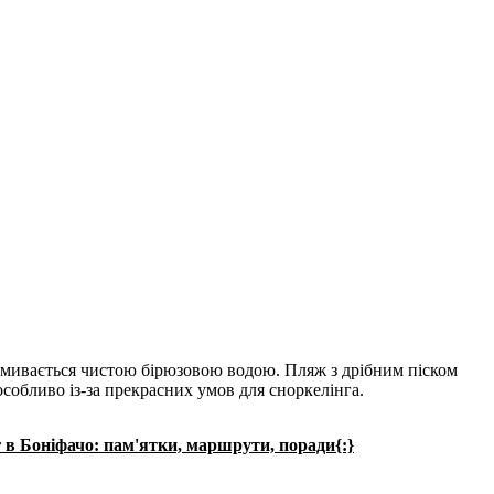
 омивається чистою бірюзовою водою. Пляж з дрібним піском
особливо із-за прекрасних умов для сноркелінга.
 в Боніфачо: пам'ятки, маршрути, поради{:}