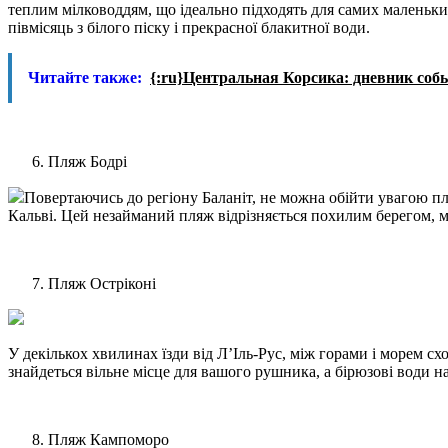
теплим мілководдям, що ідеально підходять для самих малень
півмісяць з білого піску і прекрасної блакитної води.
Читайте также:
{:ru}Центральная Корсика: дневник собы
Пляж Бодрі
Повертаючись до регіону Баланіт, не можна обійти увагою пл
Кальві. Цей незайманий пляж відрізняється похилим берегом, м’
Пляж Остріконі
У декількох хвилинах їзди від Л’Іль-Рус, між горами і морем с
знайдеться вільне місце для вашого рушника, а бірюзові води на
Пляж Кампоморо