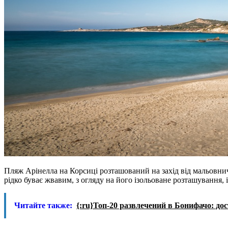
Пляж Арінелла на Корсиці розташований на захід від мальовни
рідко буває жвавим, з огляду на його ізольоване розташування, 
Читайте также:
{:ru}Топ-20 развлечений в Бонифачо: до