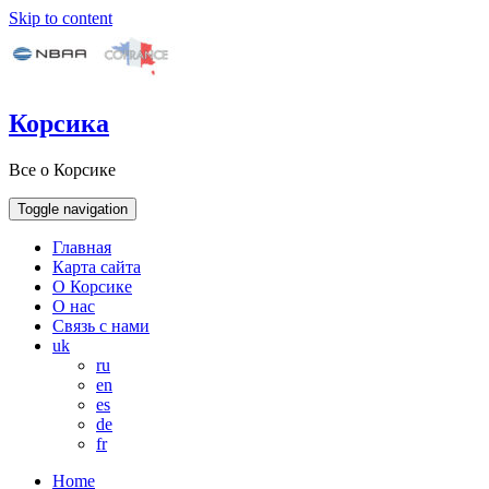
Skip to content
Корсика
Все о Корсике
Toggle navigation
Главная
Карта сайта
О Корсике
О нас
Связь с нами
uk
ru
en
es
de
fr
Home