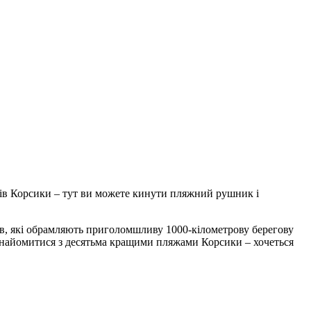
ів Корсики – тут ви можете кинути пляжний рушник і
жів, які обрамляють приголомшливу 1000-кілометрову берегову
знайомитися з десятьма кращими пляжами Корсики – хочеться