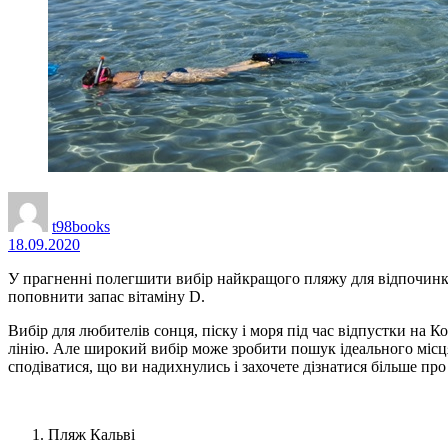
t98books
18.09.2020
У прагненні полегшити вибір найкращого пляжу для відпочинк
поповнити запас вітаміну D.
Вибір для любителів сонця, піску і моря під час відпустки на
лінію. Але широкий вибір може зробити пошук ідеального місц
сподіватися, що ви надихнулись і захочете дізнатися більше пр
Пляж Кальві