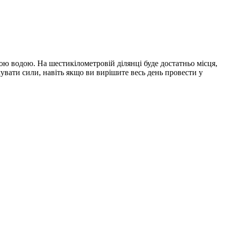
кою водою. На шестикілометровій ділянці буде достатньо місця,
мувати сили, навіть якщо ви вирішите весь день провести у