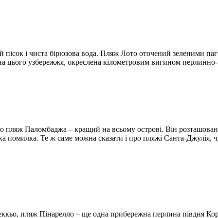
й пісок і чиста бірюзова вода. Пляж Лото оточений зеленими па
ина цього узбережжя, окреслена кілометровим вигином перлинно-б
що пляж Паломбаджа – кращий на всьому острові. Він розташовани
а помилка. Те ж саме можна сказати і про пляжі Санта-Джулія, ч
еккьо, пляж Пінарелло – ще одна прибережна перлина півдня Ко