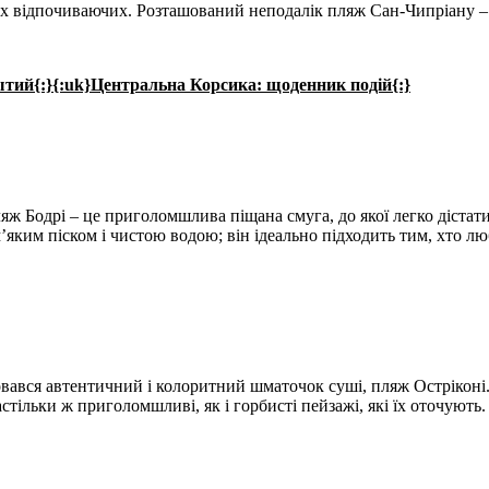
ких відпочиваючих. Розташований неподалік пляж Сан-Чипріану 
тий{:}{:uk}Центральна Корсика: щоденник подій{:}
яж Бодрі – це приголомшлива піщана смуга, до якої легко дістат
яким піском і чистою водою; він ідеально підходить тим, хто лю
ховався автентичний і колоритний шматочок суші, пляж Остріконі
стільки ж приголомшливі, як і горбисті пейзажі, які їх оточують.