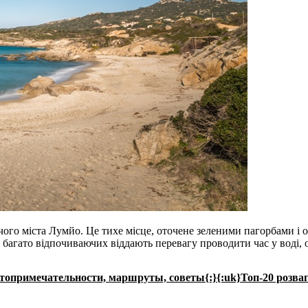
чого міста Лумйо. Це тихе місце, оточене зеленими пагорбами і
і багато відпочиваючих віддають перевагу проводити час у воді, 
стопримечательности, маршруты, советы{:}{:uk}Топ-20 розваг