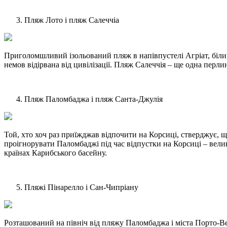
Пляж Лото і пляж Салеччіа
Приголомшливий ізольований пляж в напівпустелі Агріат, біли
немов відірвана від цивілізації. Пляж Салеччія – ще одна перл
Пляж Паломбаджа і пляж Санта-Джулія
Той, хто хоч раз приїжджав відпочити на Корсиці, стверджує, 
проігнорувати Паломбаджі під час відпустки на Корсиці – велик
країнах Карибського басейну.
Пляжі Пінарелло і Сан-Чипріану
Розташований на північ від пляжу Паломбаджа і міста Порто-В