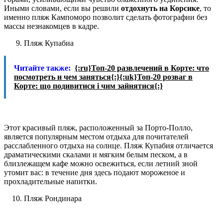
Иными словами, если вы решили
отдохнуть на Корсике
, то
именно пляж Кампоморо позволит сделать фотографии без
массы незнакомцев в кадре.
Пляж Купабиа
Читайте также:
{:ru}Топ-20 развлечений в Корте: что
посмотреть и чем заняться{:}{:uk}Топ-20 розваг в
Корте: що подивитися і чим зайнятися{:}
Этот красивый пляж, расположенный за Порто-Полло,
является популярным местом отдыха для почитателей
расслабленного отдыха на солнце. Пляж Купабия отличается
драматическими скалами и мягким белым песком, а в
близлежащем кафе можно освежиться, если летний зной
утомит вас: в течение дня здесь подают мороженое и
прохладительные напитки.
Пляж Рондинара