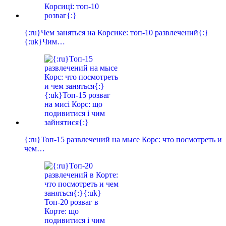
{:ru}Чем заняться на Корсике: топ-10 развлечений{:}
{:uk}Чим…
{:ru}Топ-15 развлечений на мысе Корс: что посмотреть и
чем…