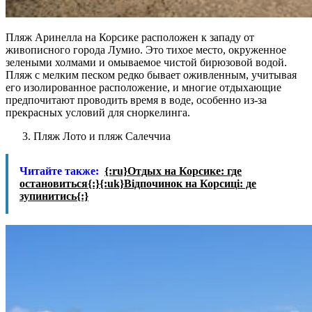
Пляж Аринелла на Корсике расположен к западу от
живописного города Лумио. Это тихое место, окруженное
зелеными холмами и омываемое чистой бирюзовой водой.
Пляж с мелким песком редко бывает оживленным, учитывая
его изолированное расположение, и многие отдыхающие
предпочитают проводить время в воде, особенно из-за
прекрасных условий для сноркелинга.
Пляж Лото и пляж Салеччиа
Читайте также:
{:ru}Отдых на Корсике: где
остановиться{:}{:uk}Відпочинок на Корсиці: де
зупинитись{:}