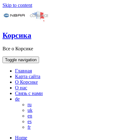
Skip to content
Корсика
Все о Корсике
Toggle navigation
Главная
Карта сайта
О Корсике
О нас
Связь с нами
de
ru
uk
en
es
fr
Home