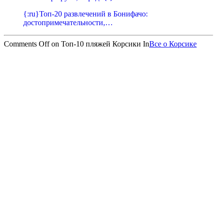
{:ru}Топ-20 развлечений в Бонифачо:
достопримечательности,…
Comments Off
on Топ-10 пляжей Корсики
In
Все о Корсике