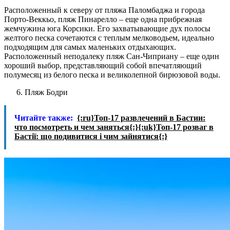
Расположенный к северу от пляжа Паломбаджа и города
Порто-Веккьо, пляж Пинарелло – еще одна прибрежная
жемчужина юга Корсики. Его захватывающие дух полосы
желтого песка сочетаются с теплым мелководьем, идеально
подходящим для самых маленьких отдыхающих.
Расположенный неподалеку пляж Сан-Чиприану – еще один
хороший выбор, представляющий собой впечатляющий
полумесяц из белого песка и великолепной бирюзовой воды.
Пляж Бодри
Читайте также:
{:ru}Топ-17 развлечений в Бастии:
что посмотреть и чем заняться{:}{:uk}Топ-17 розваг в
Бастії: що подивитися і чим зайнятися{:}