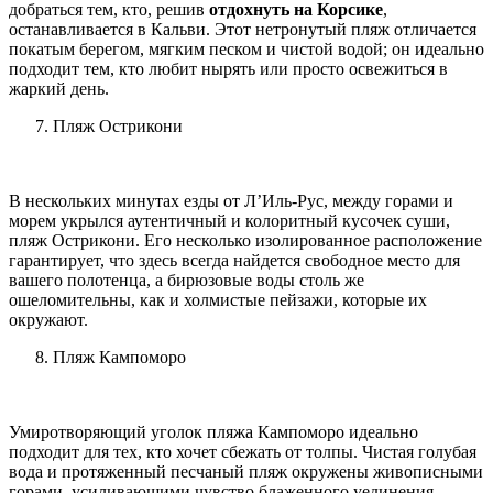
добраться тем, кто, решив
отдохнуть на Корсике
,
останавливается в Кальви. Этот нетронутый пляж отличается
покатым берегом, мягким песком и чистой водой; он идеально
подходит тем, кто любит нырять или просто освежиться в
жаркий день.
Пляж Острикони
В нескольких минутах езды от Л’Иль-Рус, между горами и
морем укрылся аутентичный и колоритный кусочек суши,
пляж Острикони. Его несколько изолированное расположение
гарантирует, что здесь всегда найдется свободное место для
вашего полотенца, а бирюзовые воды столь же
ошеломительны, как и холмистые пейзажи, которые их
окружают.
Пляж Кампоморо
Умиротворяющий уголок пляжа Кампоморо идеально
подходит для тех, кто хочет сбежать от толпы. Чистая голубая
вода и протяженный песчаный пляж окружены живописными
горами, усиливающими чувство блаженного уединения.