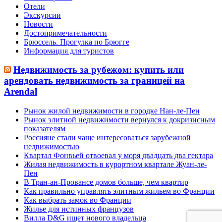
Отели
Экскурсии
Новости
Достопримечательности
Брюссель. Прогулка по Брюгге
Информация для туристов
Недвижимость за рубежом: купить или
арендовать недвижимость за границей на
Arendal
Рынок жилой недвижимости в городке Нан-ле-Пен
Рынок элитной недвижимости вернулся к докризисным
показателям
Россияне стали чаще интересоваться зарубежной
недвижимостью
Квартал Фонвьей отвоевал у моря двадцать два гектара
Жилая недвижимость в курортном квартале Жуан-ле-
Пен
В Тран-ан-Провансе домов больше, чем квартир
Как правильно управлять элитным жильем во Франции
Как выбрать замок во Франции
Жилье для истинных французов
Вилла D&G ищет нового владельца