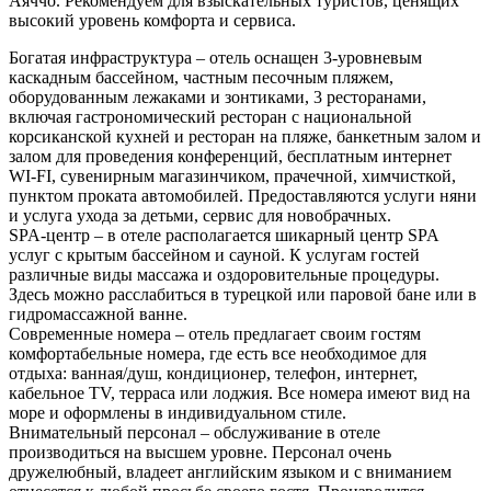
Аяччо. Рекомендуем для взыскательных туристов, ценящих
высокий уровень комфорта и сервиса.
Богатая инфраструктура – отель оснащен 3-уровневым
каскадным бассейном, частным песочным пляжем,
оборудованным лежаками и зонтиками, 3 ресторанами,
включая гастрономический ресторан с национальной
корсиканской кухней и ресторан на пляже, банкетным залом и
залом для проведения конференций, бесплатным интернет
WI-FI, сувенирным магазинчиком, прачечной, химчисткой,
пунктом проката автомобилей. Предоставляются услуги няни
и услуга ухода за детьми, сервис для новобрачных.
SPA-центр – в отеле располагается шикарный центр SPA
услуг с крытым бассейном и сауной. К услугам гостей
различные виды массажа и оздоровительные процедуры.
Здесь можно расслабиться в турецкой или паровой бане или в
гидромассажной ванне.
Современные номера – отель предлагает своим гостям
комфортабельные номера, где есть все необходимое для
отдыха: ванная/душ, кондиционер, телефон, интернет,
кабельное TV, терраса или лоджия. Все номера имеют вид на
море и оформлены в индивидуальном стиле.
Внимательный персонал – обслуживание в отеле
производиться на высшем уровне. Персонал очень
дружелюбный, владеет английским языком и с вниманием