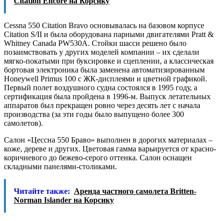
Citation Encore на Корсику
Cеssna 550 Citаtion Bravo основывалась на базовом корпусе
Citatiоn S/II и была оборудована парными двигателями Pratt &
Whitney Canada PW530A. Стойки шасси решено было
позаимствовать у других моделей компании – их сделали
мягко-покатыми при буксировке и сцеплении, а классическая
бортовая электроника была заменена автоматизированным
Honeywell Primus 100 с ЖК-дисплеями и цветной графикой.
Первый полет воздушного судна состоялся в 1995 году, а
сертификация была пройдена в 1996-м. Выпуск летательных
аппаратов был прекращен ровно через десять лет с начала
производства (за эти годы было выпущено более 300
самолетов).
Салон «Цессна 550 Браво» выполнен в дорогих материалах –
коже, дереве и других. Цветовая гамма варьируется от красно-
коричневого до бежево-серого оттенка. Салон оснащен
складными панелями-столиками.
Читайте также:
Аренда частного самолета Britten-
Norman Islander на Корсику