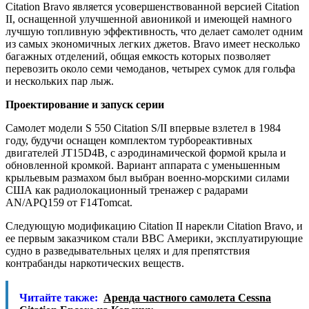
Citation Bravo является усовершенствованной версией Citation
II, оснащенной улучшенной авионикой и имеющей намного
лучшую топливную эффективность, что делает самолет одним
из самых экономичных легких джетов. Bravo имеет несколько
багажных отделений, общая емкость которых позволяет
перевозить около семи чемоданов, четырех сумок для гольфа
и нескольких пар лыж.
Проектирование и запуск серии
Самолет модели S 550 Citation S/II впервые взлетел в 1984
году, будучи оснащен комплектом турбореактивных
двигателей JT15D4B, с аэродинамической формой крыла и
обновленной кромкой. Вариант аппарата с уменьшенным
крыльевым размахом был выбран военно-морскими силами
США как радиолокационный тренажер с радарами
AN/APQ159 от F14Tomcat.
Следующую модификацию Citation II нарекли Citation Bravo, и
ее первым заказчиком стали ВВС Америки, эксплуатирующие
судно в разведывательных целях и для препятствия
контрабанды наркотических веществ.
Читайте также:
Аренда частного самолета Cessna