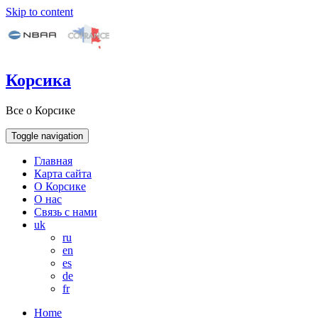
Skip to content
Корсика
Все о Корсике
Toggle navigation
Главная
Карта сайта
О Корсике
О нас
Связь с нами
uk
ru
en
es
de
fr
Home