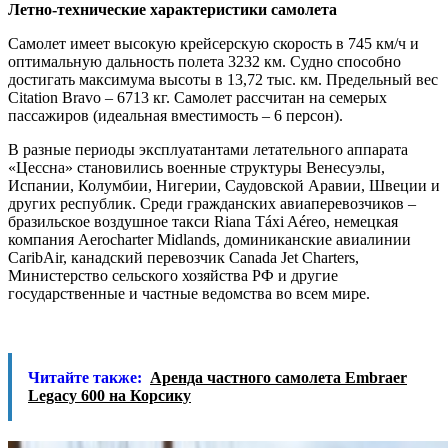
Летно-технические характеристики самолета
Самолет имеет высокую крейсерскую скорость в 745 км/ч и
оптимальную дальность полета 3232 км. Судно способно
достигать максимума высоты в 13,72 тыс. км. Предельный вес
Citation Bravo – 6713 кг. Самолет рассчитан на семерых
пассажиров (идеальная вместимость – 6 персон).
В разные периоды эксплуатантами летательного аппарата
«Цессна» становились военные структуры Венесуэлы,
Испании, Колумбии, Нигерии, Саудовской Аравии, Швеции и
других республик. Среди гражданских авиаперевозчиков –
бразильское воздушное такси Riana Táxi Aéreo, немецкая
компания Aerocharter Midlands, доминиканские авиалинии
CaribAir, канадский перевозчик Canada Jet Charters,
Министерство сельского хозяйства РФ и другие
государственные и частные ведомства во всем мире.
Читайте также:
Аренда частного самолета Embraer
Legacy 600 на Корсику