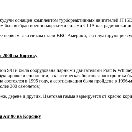
оду, будучи оснащен комплектом турбореактивных двигателей JT
ом был выбран военно-морскими силами США как радиолокацио
и ее первым заказчиком стали ВВС Америки, эксплуатирующие су
n 2000 на Корсику
tatiоn S/II и была оборудована парными двигателями Pratt & Wh
уксировке и сцеплении, а классическая бортовая электроника б
 состоялся в 1995 году, а сертификация была пройдена в 1996-
олее 300 самолетов).
же, дереве и других. Цветовая гамма варьируется от красно-ко
g Air 90 на Корсику