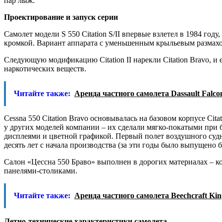
пар лыж.
Проектирование и запуск серии
Самолет модели S 550 Citation S/II впервые взлетел в 1984 г
кромкой. Вариант аппарата с уменьшенным крыльевым размах
Следующую модификацию Citation II нарекли Citation Bravo, 
наркотических веществ.
Читайте также:
Аренда частного самолета Dassault Falco
Cеssna 550 Citаtion Bravo основывалась на базовом корпусе Ci
у других моделей компании – их сделали мягко-покатыми при б
дисплеями и цветной графикой. Первый полет воздушного судна
десять лет с начала производства (за эти годы было выпущено б
Салон «Цессна 550 Браво» выполнен в дорогих материалах – ко
панелями-столиками.
Читайте также:
Аренда частного самолета Beechcraft Kin
Летно-технические характеристики самолета