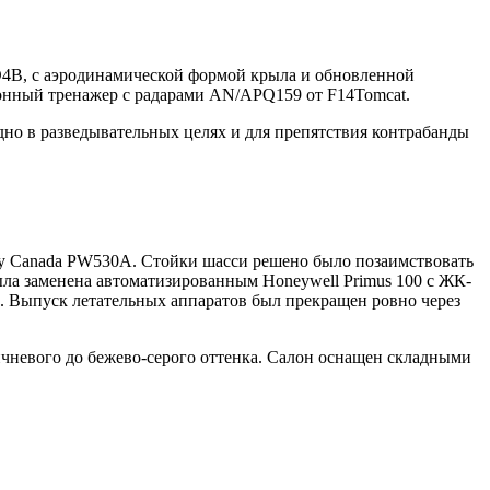
15D4B, с аэродинамической формой крыла и обновленной
нный тренажер с радарами AN/APQ159 от F14Tomcat.
дно в разведывательных целях и для препятствия контрабанды
itney Canada PW530A. Стойки шасси решено было позаимствовать
ыла заменена автоматизированным Honeywell Primus 100 с ЖК-
м. Выпуск летательных аппаратов был прекращен ровно через
ричневого до бежево-серого оттенка. Салон оснащен складными