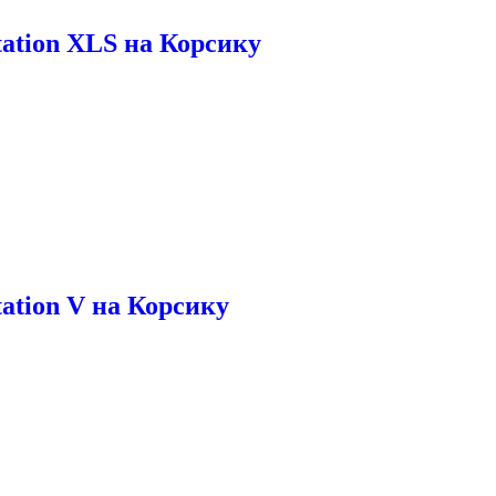
tation XLS на Корсику
tation V на Корсику