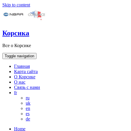
Skip to content
Корсика
Все о Корсике
Toggle navigation
Главная
Карта сайта
О Корсике
О нас
Связь с нами
fr
ru
uk
en
es
de
Home