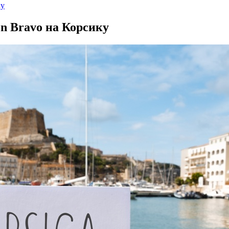
ку
on Bravo на Корсику