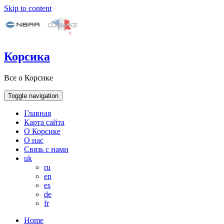
Skip to content
Корсика
Все о Корсике
Toggle navigation
Главная
Карта сайта
О Корсике
О нас
Связь с нами
uk
ru
en
es
de
fr
Home