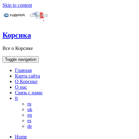
Skip to content
Корсика
Все о Корсике
Toggle navigation
Главная
Карта сайта
О Корсике
О нас
Связь с нами
fr
ru
uk
en
es
de
Home