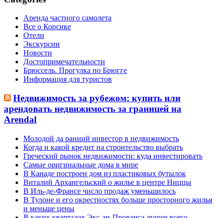
Аренда частного самолета
Все о Корсике
Отели
Экскурсии
Новости
Достопримечательности
Брюссель. Прогулка по Брюгге
Информация для туристов
Недвижимость за рубежом: купить или
арендовать недвижимость за границей на
Arendal
Молодой да ранний инвестор в недвижимость
Когда и какой кредит на строительство выбрать
Греческий рынок недвижимости: куда инвестировать
Самые оригинальные дома в мире
В Канаде построен дом из пластиковых бутылок
Виталий Архангельский о жилье в центре Ниццы
В Иль-де-Франсе число продаж уменьшилось
В Тулоне и его окрестностях больше просторного жилья
и меньше цены
В каких кварталах Экс-ан-Прованса лучше всего