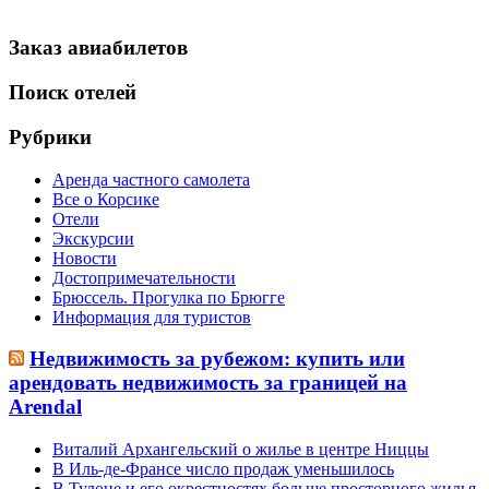
Заказ авиабилетов
Поиск отелей
Рубрики
Аренда частного самолета
Все о Корсике
Отели
Экскурсии
Новости
Достопримечательности
Брюссель. Прогулка по Брюгге
Информация для туристов
Недвижимость за рубежом: купить или
арендовать недвижимость за границей на
Arendal
Виталий Архангельский о жилье в центре Ниццы
В Иль-де-Франсе число продаж уменьшилось
В Тулоне и его окрестностях больше просторного жилья