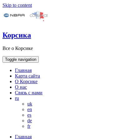
Skip to content
Корсика
Все о Корсике
Toggle navigation
Главная
Карта сайта
О Корсике
О нас
Связь с нами
ru
uk
en
es
de
fr
Главная