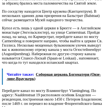
за образец брались места паломничества на Святой земле.
По соседству находится Центр кружева (Кантцентрум). В
нескольких зданиях дома призрения на Бальстрат (Balstraat)
сейчас размещается Музей народного творчества.
Купол есть лишь у одной церкви в Брюгге — в Английском
монастыре (Энгельсклостер), на улице Carmerstraat. Пройдя
назад, на запад, по Кармерстрат, перейдите канал по мосту
Carmersbrug и поверните направо, чтобы выйти к церкви Св.
Гиллиса. Несколько мощенных булыжником улочек выведут
вас к живописному отрезку канала у моста Огюстейненбруг
(Augustijnenbrug). Набережная по другую сторону канала
называется Спансе-Лоскай (Spaan-se Loskaai) , напоминает,
что когда-то тут находился испанский квартал.
Читайте также:
Соборная церковь Богоматери (Онзе-
ливе-Врауэкерк)
Перейдите канал по мосту Вламингбруг Vlamingbrug. По
адресу: Naaldenstraat 19 расположен особняк Бладелин —
резиденция, построенная около 1450 г. Петером Бладелином;
после 1469 г. он перешел во владение Флорентийского банка