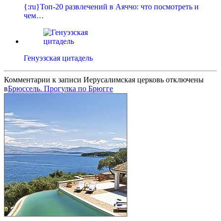
{:ru}Топ-20 развлечений в Аяччо: что посмотреть и
чем…
Генуэзская цитадель
Комментарии
к записи Иерусалимская церковь
отключены
в
Брюссель. Прогулка по Брюгге