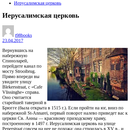
Иерусалимская церковь
Иерусалимская церковь
t98books
23.04.2017
Вернувшись на
набережную
Спиноларей,
перейдите канал по
мосту Strooibrug.
Прямо впереди вы
увидите улицу
Blekersstraat, с «Cafe
Vlissinghe» справа.
Оно считается
старейшей таверной в
Брюгге (была открыта в 1515 г.). Если пройти на юг, вниз по
набережной St-Annarei, первый поворот налево приведет вас к
церкви Св. Анны — красивому приходскому
храму,
построенному в 1497 г. Иерусалимская церковь на улице
Peperstraat совсем на нее не похожа: она строилась в XV в., и