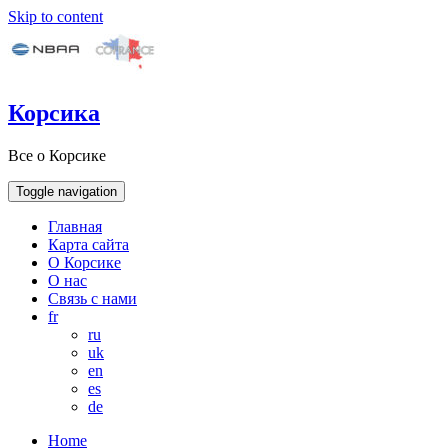
Skip to content
Корсика
Все о Корсике
Toggle navigation
Главная
Карта сайта
О Корсике
О нас
Связь с нами
fr
ru
uk
en
es
de
Home