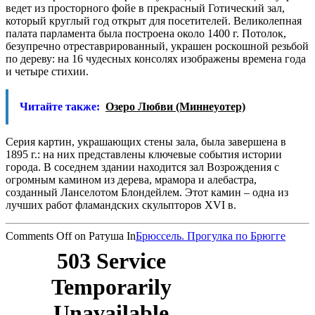
ведет из просторного фойе в прекрасный Готический
зал,
который круглый год открыт для посетителей. Великолепная
палата парламента была построена около 1400 г. Потолок,
безупречно отреставрированный, украшен роскошной резьбой
по дереву: на 16 чудесных консолях изображены времена года
и четыре стихии.
Читайте также:
Озеро Любви (Миннеуотер)
Серия картин, украшающих стены зала, была завершена в
1895 г.: на них представлены ключевые события истории
города. В соседнем здании находится зал Возрождения с
огромным камином из дерева, мрамора и алебастра,
созданный Ланселотом Блондейлем. Этот камин – одна из
лучших работ фламандских скульпторов XVI в.
Comments Off
on Ратуша
In
Брюссель. Прогулка по Брюгге