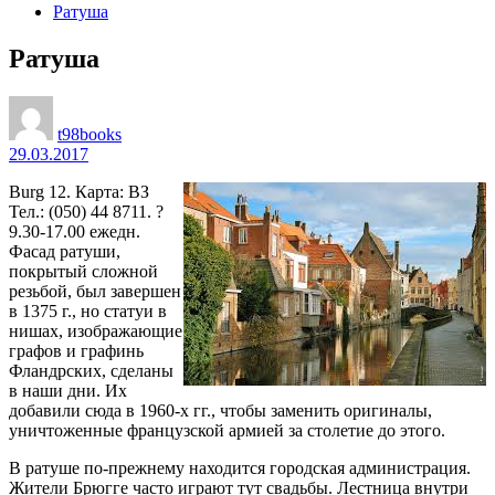
Ратуша
Ратуша
t98books
29.03.2017
Burg 12. Карта: ВЗ
Тел.: (050) 44 8711. ?
9.30-17.00 ежедн.
Фасад ратуши,
покрытый сложной
резьбой, был завершен
в 1375 г., но статуи в
нишах, изображающие
графов и графинь
Фландрских, сделаны
в наши дни. Их
добавили сюда в 1960-х гг., чтобы заменить оригиналы,
уничтоженные французской армией за столетие до этого.
В ратуше по-прежнему находится городская администрация.
Жители Брюгге часто играют тут свадьбы. Лестница внутри