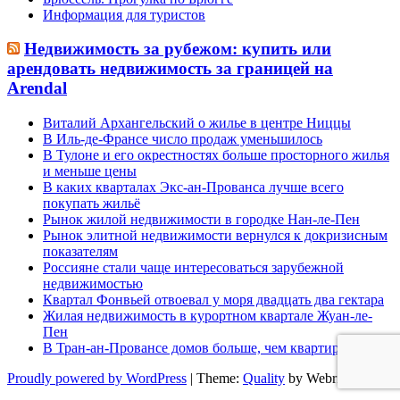
Информация для туристов
Недвижимость за рубежом: купить или
арендовать недвижимость за границей на
Arendal
Виталий Архангельский о жилье в центре Ниццы
В Иль-де-Франсе число продаж уменьшилось
В Тулоне и его окрестностях больше просторного жилья
и меньше цены
В каких кварталах Экс-ан-Прованса лучше всего
покупать жильё
Рынок жилой недвижимости в городке Нан-ле-Пен
Рынок элитной недвижимости вернулся к докризисным
показателям
Россияне стали чаще интересоваться зарубежной
недвижимостью
Квартал Фонвьей отвоевал у моря двадцать два гектара
Жилая недвижимость в курортном квартале Жуан-ле-
Пен
В Тран-ан-Провансе домов больше, чем квартир
Proudly powered by WordPress
| Theme:
Quality
by Webriti