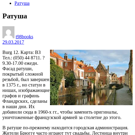
Ратуша
Ратуша
t98books
29.03.2017
Burg 12. Карта: ВЗ
Тел.: (050) 44 8711. ?
9.30-17.00 ежедн.
Фасад ратуши,
покрытый сложной
резьбой, был завершен
в 1375 г., но статуи в
нишах, изображающие
графов и графинь
Фландрских, сделаны
в наши дни. Их
добавили сюда в 1960-х гг., чтобы заменить оригиналы,
уничтоженные французской армией за столетие до этого.
В ратуше по-прежнему находится городская администрация.
Жители Брюгге часто играют тут свадьбы. Лестница внутри