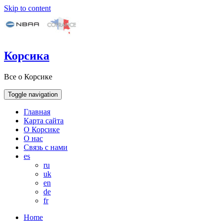
Skip to content
Корсика
Все о Корсике
Toggle navigation
Главная
Карта сайта
О Корсике
О нас
Связь с нами
es
ru
uk
en
de
fr
Home