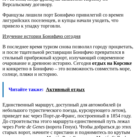
Версальскому договору.
Французы лишили порт Бонифачо привилегий со времен
лигурийских поселенцев, и купцы начали уходить, что
привело к упадку торговли.
Изучение истории Бонифачо сегодня
В последнее время туризм снова позволил городу процветать,
и после тщательной реставрации Бонифачо превратился в
стильный прибрежный курорт, излучающий современное
очарование и древнюю историю. Сегодня
отдых на Корсике
и конкретно в Бонифачо – это возможность совместить море,
солнце, пляжи и историю.
Читайте также:
Активный отдых
Единственный маршрут, доступный для автомобилей (и
небольшого туристического поезда, курсирующего летом),
приведет вас через Порт-де-Франс, построенный в 1854 году.
До строительства этого маршрута единственный путь лежал
через
Porte
de
Genes
(ворота Генуи). Чтобы добраться до этих
старых ворот, начните с пристани и поднимитесь по крутым