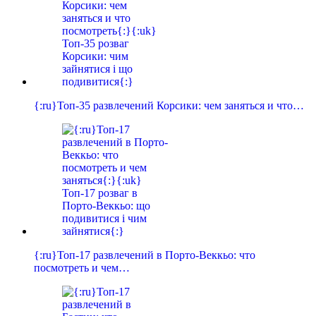
{:ru}Топ-35 развлечений Корсики: чем заняться и что…
{:ru}Топ-17 развлечений в Порто-Веккьо: что
посмотреть и чем…