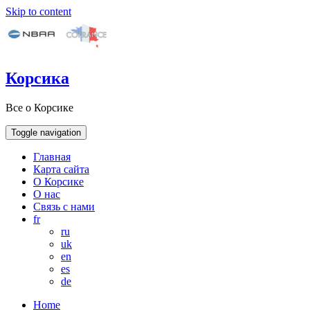
Skip to content
Корсика
Все о Корсике
Toggle navigation
Главная
Карта сайта
О Корсике
О нас
Связь с нами
fr
ru
uk
en
es
de
Home