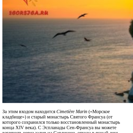
За этим входом находится
Cimetiè
re
Marin
(«Морское
кладбище») и старый монастырь Святого Франсуа (от
которого сохранился только восстановленный монастырь
конца XIV века). С Эспланады Сен-Франсуа вы можете
взглянуть через залив на Сардинию, откуда в ясный день