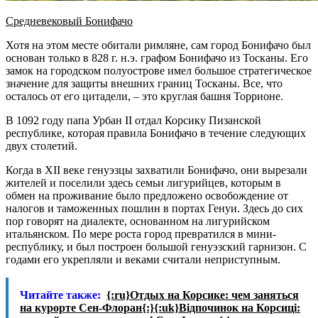
Средневековый Бонифачо
Хотя на этом месте обитали римляне, сам город Бонифачо был
основан только в 828 г. н.э. графом Бонифачо из Тосканы. Его
замок на городском полуострове имел большое стратегическое
значение для защиты внешних границ Тосканы. Все, что
осталось от его цитадели, – это круглая башня Торрионе.
В 1092 году папа Урбан II отдал Корсику Пизанской
республике, которая правила Бонифачо в течение следующих
двух столетий.
Когда в XII веке генуэзцы захватили Бонифачо, они вырезали
жителей и поселили здесь семьи лигурийцев, которым в
обмен на проживание было предложено освобождение от
налогов и таможенных пошлин в портах Генуи. Здесь до сих
пор говорят на диалекте, основанном на лигурийском
итальянском. По мере роста город превратился в мини-
республику, и был построен большой генуэзский гарнизон. С
годами его укрепляли и веками считали неприступным.
Читайте также:
{:ru}Отдых на Корсике: чем заняться
на курорте Сен-Флоран{:}{:uk}Відпочинок на Корсиці: