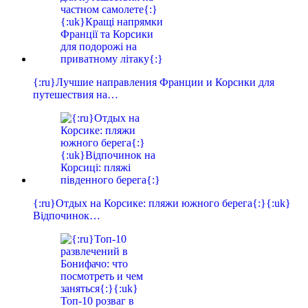
{:ru}Лучшие направления Франции и Корсики для
путешествия на…
{:ru}Отдых на Корсике: пляжи южного берега{:}{:uk}
Відпочинок…