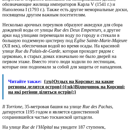
обозначающие жилища императоров Карла V (1541 г.) и
Наполеона I (1793 г.). Также есть другие мемориальные доски,
посвящены другим важным посетителям.
Несколько арочных переулков образуют акведуки для сбора
дождевой воды от улицы
Rue
des
Deux
Empereurs,
а другие
арки над улицами перемещали воду по городу и стекали в
большую подземную цистерну под
Église Sainte-Marie-Majeure
(XII век), обеспечивая водой во время осады. На красивой
улице
Rue du Palais-de-Garde
, которая проходит рядом с
церковью, в старых домах изначально не было дверей на
первом этаже. Вместо этого люди ходили по лестницам,
которые они поднимали за собой для защиты от нападения.
Читайте также:
{:ru}Отдых на Корсике: на какие
регионы делится остров{:}{:uk}Відпочинок на Корсиці:
на які регіони ділиться острів{:}
Il Torrione
, 35-метровая башня на улице
Rue des Pachas
,
датируется 1195 годом и является единственной
сохранившейся частью тосканской цитадели.
На улице
Rue de l’Hôpital
вы увидите 187 ступенек,