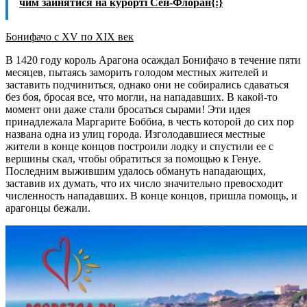
чим зайнятися на курорті Сен-Флоран{:}
Бонифачо с
XV по
XIX век
В 1420 году король Арагона осаждал Бонифачо в течение пяти
месяцев, пытаясь заморить голодом местных жителей и
заставить подчиниться, однако они не собирались сдаваться
без боя, бросая все, что могли, на нападавших. В какой-то
момент они даже стали бросаться сырами! Эти идея
принадлежала Маргарите Боббиа, в честь которой до сих пор
названа одна из улиц города. Изголодавшиеся местные
жители в конце концов построили лодку и спустили ее с
вершины скал, чтобы обратиться за помощью к Генуе.
Последним выжившим удалось обмануть нападающих,
заставив их думать, что их число значительно превосходит
численность нападавших. В конце концов, пришла помощь, и
арагонцы бежали.