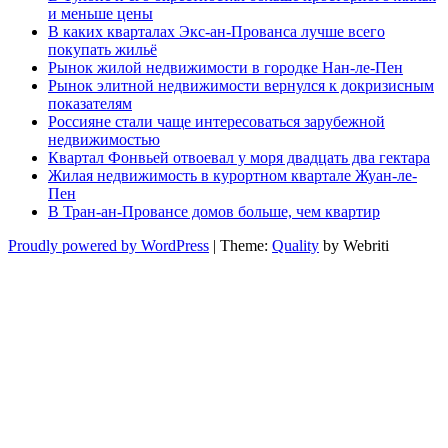
и меньше цены
В каких кварталах Экс-ан-Прованса лучше всего
покупать жильё
Рынок жилой недвижимости в городке Нан-ле-Пен
Рынок элитной недвижимости вернулся к докризисным
показателям
Россияне стали чаще интересоваться зарубежной
недвижимостью
Квартал Фонвьей отвоевал у моря двадцать два гектара
Жилая недвижимость в курортном квартале Жуан-ле-
Пен
В Тран-ан-Провансе домов больше, чем квартир
Proudly powered by WordPress
| Theme:
Quality
by Webriti