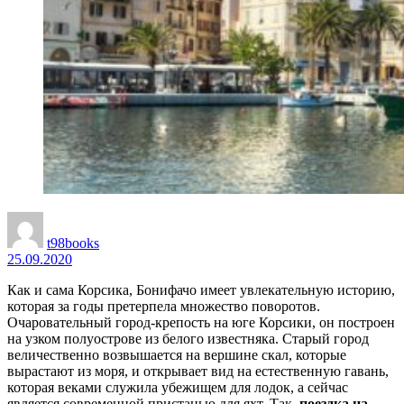
t98books
25.09.2020
Как и сама Корсика, Бонифачо имеет увлекательную историю,
которая за годы претерпела множество поворотов.
Очаровательный город-крепость на юге Корсики, он построен
на узком полуострове из белого известняка. Старый город
величественно возвышается на вершине скал, которые
вырастают из моря, и открывает вид на естественную гавань,
которая веками служила убежищем для лодок, а сейчас
является современной пристанью для яхт. Так,
поездка на