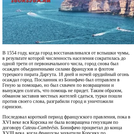
В 1554 году, когда город восстанавливался от вспышки чумы,
в результате которой численность населения сократилась до
одной трети от первоначального числа, город снова был
осажден объединенными силами французов и флотом
турецкого пирата Даргута. 18 дней и ночей орудийный огонь
осаждал город. Посланник из Бонифачо был отправлен в
Геную за помощью, но был схвачен по возвращении и
вынужден солгать, что помощь не придет. Таким образом,
обманом заставив местных жителей сдаться, турки пошли
против своего слова, разграбили город и уничтожили
гарнизон.
Последовал короткий период французского правления, пока в
XVI веке вся Корсика не была возвращена генуэзцам по
договору
Cateau-
Cambré
sis
. Бонифачо процветал до конца
XVIII века, когда французы захватили Корсику по