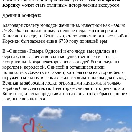
Корсику
может стать отличным историческим экскурсом.
Древний Бонифачо
Благодаря скелету молодой женщины, известной как
«
Dame
de
Bonifacio»,
найденному в пещере недалеко от деревни
Капелло к северу от Бонифачо, стало известно, что этот район
Корсики был заселен еще в 6750 году до нашей эры.
В «Одиссее» Гомера Одиссей и его люди высадились на
берегах, где главенствовали могущественные гиганты –
лестригоны. Когда некоторые из его людей были съедены
королем и королевой, Одиссей и оставшиеся люди
попытались сбежать из гавани, которая со всех сторон была
окружена кольцом высоких скал, с узким каналом для выхода.
Великаны забросали лодки огромными камнями, и только
корабль Одиссея спасся. Некоторые считают, что речь шла о
Бонифачо, и легко представить этих гигантов, сбрасывающих
валуны с вершин скал.