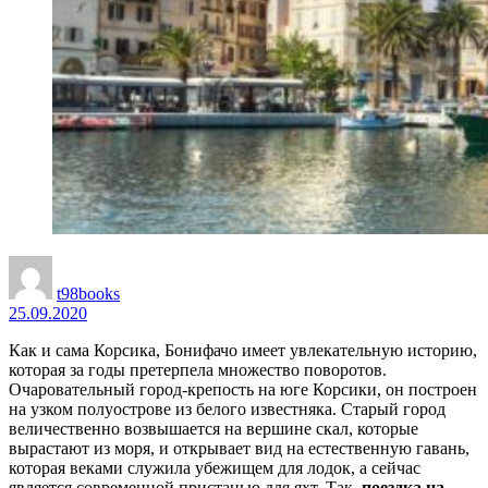
t98books
25.09.2020
Как и сама Корсика, Бонифачо имеет увлекательную историю,
которая за годы претерпела множество поворотов.
Очаровательный город-крепость на юге Корсики, он построен
на узком полуострове из белого известняка. Старый город
величественно возвышается на вершине скал, которые
вырастают из моря, и открывает вид на естественную гавань,
которая веками служила убежищем для лодок, а сейчас
является современной пристанью для яхт. Так,
поездка на