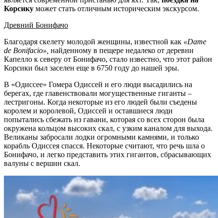
Корсику
может стать отличным историческим экскурсом.
Древний Бонифачо
Благодаря скелету молодой женщины, известной как
«
Dame
de
Bonifacio»,
найденному в пещере недалеко от деревни
Капелло к северу от Бонифачо, стало известно, что этот район
Корсики был заселен еще в 6750 году до нашей эры.
В «Одиссее» Гомера Одиссей и его люди высадились на
берегах, где главенствовали могущественные гиганты –
лестригоны. Когда некоторые из его людей были съедены
королем и королевой, Одиссей и оставшиеся люди
попытались сбежать из гавани, которая со всех сторон была
окружена кольцом высоких скал, с узким каналом для выхода.
Великаны забросали лодки огромными камнями, и только
корабль Одиссея спасся. Некоторые считают, что речь шла о
Бонифачо, и легко представить этих гигантов, сбрасывающих
валуны с вершин скал.