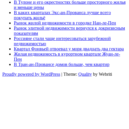
В Тулоне и его окрестностях больше просторного жилья
и меньше цены
В каких кварталах Экс-ан-Прованса лучше всего
покупать жильё
Рынок жилой недвижимости в городке Нан-ле-Пен
Рынок элитной недвижимости вернулся к докризисным
показателям
Россияне стали чаще интересоваться зарубежной
недвижимостью
Квартал Фонвьей отвоевал у моря двадцать два гектара
Жилая недвижимость в курортном квартале Жуан-ле-
Пен
В Тран-ан-Провансе домов больше, чем квартир
Proudly powered by WordPress
| Theme:
Quality
by Webriti