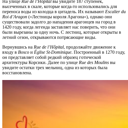
На улице
Rue de l’Hôpital
вы увидите 187 ступенек,
высеченных в скале, которые когда-то использовались для
переноса воды из колодца в цитадель. Их называют
Escalier du
Roi d’Aragon
(«Лестницы короля Арагона»), однако они
существовали задолго до нападения арагонцев на город в
1420 году, когда легенда заставляет нас поверить, что они
были вырезаны за одну ночь. С лестниц, которые открыты в
летний сезон, открываются потрясающие виды.
Вернувшись на
Rue de l’Hôpital
, продолжайте движение к
входу в
Bosco
и
Église St-Dominique
. Построенный в 1270 году,
он представляет собой редкий образец готической
архитектуры Корсики. Далее по улице
Rue
des
Moulins
вы
увидите остатки трех мельниц, одна из которых была
восстановлена.