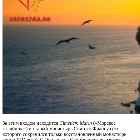
За этим входом находится
Cimetiè
re
Marin
(«Морское
кладбище») и старый монастырь Святого Франсуа (от
которого сохранился только восстановленный монастырь
конца XIV века). С Эспланады Сен-Франсуа вы можете