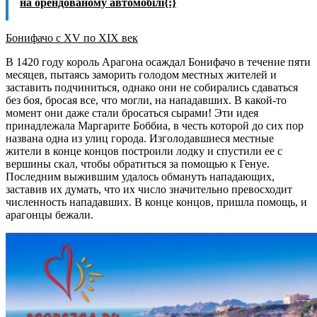
на орендованому автомобілі{:}
Бонифачо с
XV по
XIX век
В 1420 году король Арагона осаждал Бонифачо в течение пяти
месяцев, пытаясь заморить голодом местных жителей и
заставить подчиниться, однако они не собирались сдаваться
без боя, бросая все, что могли, на нападавших. В какой-то
момент они даже стали бросаться сырами! Эти идея
принадлежала Маргарите Боббиа, в честь которой до сих пор
названа одна из улиц города. Изголодавшиеся местные
жители в конце концов построили лодку и спустили ее с
вершины скал, чтобы обратиться за помощью к Генуе.
Последним выжившим удалось обмануть нападающих,
заставив их думать, что их число значительно превосходит
численность нападавших. В конце концов, пришла помощь, и
арагонцы бежали.