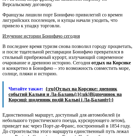
Версальскому договору.
Французы лишили порт Бонифачо привилегий со времен
лигурийских поселенцев, и купцы начали уходить, что
привело к упадку торговли.
Изучение истории Бонифачо сегодня
В последнее время туризм снова позволил городу процветать,
и после тщательной реставрации Бонифачо превратился в
стильный прибрежный курорт, излучающий современное
очарование и древнюю историю. Сегодня
отдых на Корсике
и конкретно в Бонифачо – это возможность совместить море,
солнце, пляжи и историю.
Читайте также:
{:ru}Отдых на Корсике: дневник
событий Кальви и Ла-Балань{:}{:uk}Відпочинок на
Корсиці: щоденник подій Кальві і Ла-Баланіт{:}
Единственный маршрут, доступный для автомобилей (и
небольшого туристического поезда, курсирующего летом),
приведет вас через Порт-де-Франс, построенный в 1854 году.
До строительства этого маршрута единственный путь лежал