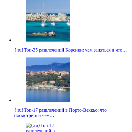
{:ru}Топ-35 развлечений Корсики: чем заняться и что…
{:ru}Топ-17 развлечений в Порто-Веккьо: что
посмотреть и чем…