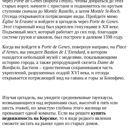
через
Porte
de
Genes
(ворота Генуи). Чтобы добраться до этих
старых ворот, начните с пристани и поднимитесь по крутым
ступеням сначала до
Montée Rastello
, а затем
Montée St-Roch.
Отсюда открываются потрясающие виды. Пройдите мимо
Église St Erasme
и войдите в цитадель через
Porte de Genes
.
Этот старинный вход был укреплен генуэзцами в XII веке.
Подъемный мост, который работает до сих пор, благодаря
системе грузов и шкивов, был построен в далеком 1598 году.
Когда вы войдете в
Porte
de
Genes
, повернув направо, на
Place
d’Armes
, вы увидите
Bastion de L’Etendard
, в котором
находится небольшой музей с моделями, показывающими
историю города, а также репродукцией скелета
Dame
de
Bonifacio
. Бастион – единственная сохранившаяся часть
укреплений, разрушенных осадой XVI века, и отсюда
открывается потрясающий вид на гавань и горы за Бонифачо.
Изучая цитадель, вы увидите средневековые таунхаусы,
возвышающиеся над вершинами скал, высотой в пять или
шесть этажей, но зачастую глубина этого жилища не
превышает одной комнаты. Если вы решите
купить
недвижимость на Корсике
, то в виде редкого явления
сможете застать на рынке один из старых домов.