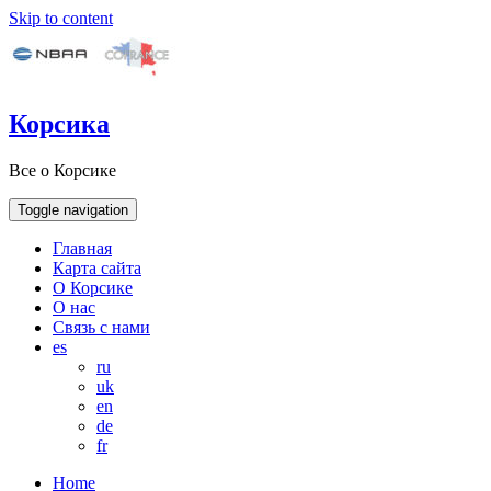
Skip to content
Корсика
Все о Корсике
Toggle navigation
Главная
Карта сайта
О Корсике
О нас
Связь с нами
es
ru
uk
en
de
fr
Home