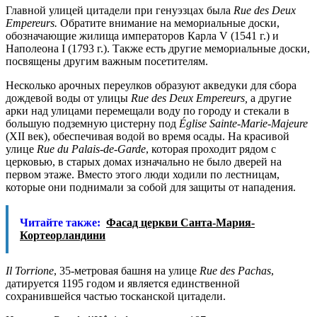
Главной улицей цитадели при генуэзцах была
Rue des Deux
Empereurs.
Обратите внимание на мемориальные доски,
обозначающие жилища императоров Карла V (1541 г.) и
Наполеона I (1793 г.). Также есть другие мемориальные доски,
посвящены другим важным посетителям.
Несколько арочных переулков образуют акведуки для сбора
дождевой воды от улицы
Rue
des
Deux
Empereurs,
а другие
арки над улицами перемещали воду по городу и стекали в
большую подземную цистерну под
Église Sainte-Marie-Majeure
(XII век), обеспечивая водой во время осады. На красивой
улице
Rue du Palais-de-Garde
, которая проходит рядом с
церковью, в старых домах изначально не было дверей на
первом этаже. Вместо этого люди ходили по лестницам,
которые они поднимали за собой для защиты от нападения.
Читайте также:
Фасад церкви Санта-Мария-
Кортеорландини
Il Torrione
, 35-метровая башня на улице
Rue des Pachas
,
датируется 1195 годом и является единственной
сохранившейся частью тосканской цитадели.