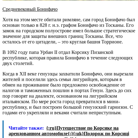
Средневековый Бонифачо
Хотя на этом месте обитали римляне, сам город Бонифачо был
основан только в 828 г. н.э. графом Бонифачо из Тосканы. Его
замок на городском полуострове имел большое стратегическое
значение для защиты внешних границ Тосканы. Все, что
осталось от его цитадели, – это круглая башня Торрионе.
В 1092 году папа Урбан II отдал Корсику Пизанской
республике, которая правила Бонифачо в течение следующих
двух столетий.
Когда в XII веке генуэзцы захватили Бонифачо, они вырезали
жителей и поселили здесь семьи лигурийцев, которым в
обмен на проживание было предложено освобождение от
налогов и таможенных пошлин в портах Генуи. Здесь до сих
пор говорят на диалекте, основанном на лигурийском
итальянском. По мере роста город превратился в мини-
республику, и был построен большой генуэзский гарнизон. С
годами его укрепляли и веками считали неприступным.
Читайте также:
{:ru}Путешествие по Корсике на
арендованном автомобиле{:}{:uk}Подорож по Корсиці