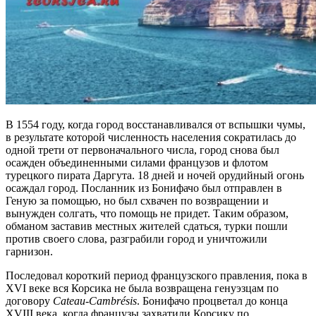
В 1554 году, когда город восстанавливался от вспышки чумы,
в результате которой численность населения сократилась до
одной трети от первоначального числа, город снова был
осажден объединенными силами французов и флотом
турецкого пирата Даргута. 18 дней и ночей орудийный огонь
осаждал город. Посланник из Бонифачо был отправлен в
Геную за помощью, но был схвачен по возвращении и
вынужден солгать, что помощь не придет. Таким образом,
обманом заставив местных жителей сдаться, турки пошли
против своего слова, разграбили город и уничтожили
гарнизон.
Последовал короткий период французского правления, пока в
XVI веке вся Корсика не была возвращена генуэзцам по
договору
Cateau-
Cambré
sis
. Бонифачо процветал до конца
XVIII века, когда французы захватили Корсику по