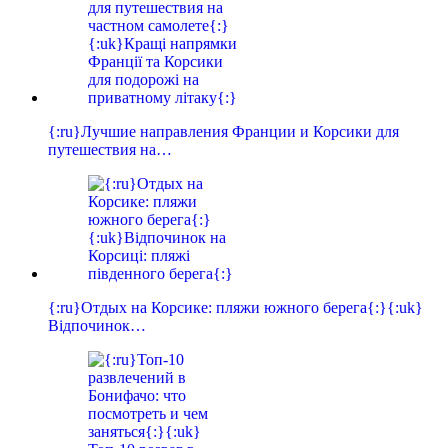
{:ru}Лучшие направления Франции и Корсики для
путешествия на…
{:ru}Отдых на Корсике: пляжи южного берега{:}{:uk}
Відпочинок…