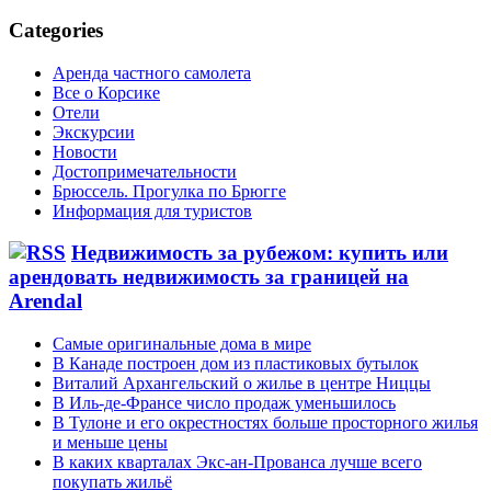
Categories
Аренда частного самолета
Все о Корсике
Отели
Экскурсии
Новости
Достопримечательности
Брюссель. Прогулка по Брюгге
Информация для туристов
Недвижимость за рубежом: купить или
арендовать недвижимость за границей на
Arendal
Самые оригинальные дома в мире
В Канаде построен дом из пластиковых бутылок
Виталий Архангельский о жилье в центре Ниццы
В Иль-де-Франсе число продаж уменьшилось
В Тулоне и его окрестностях больше просторного жилья
и меньше цены
В каких кварталах Экс-ан-Прованса лучше всего
покупать жильё