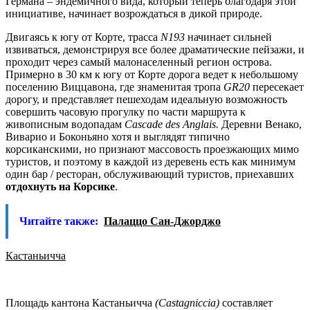
Германа – эндемичного вида, который теперь благодаря этой
инициативе, начинает возрождаться в дикой природе.
Двигаясь к югу от Корте, трасса
N193
начинает сильней
извиваться, демонстрируя все более драматические пейзажи, и
проходит через самый малонаселенный регион острова.
Примерно в 30 км к югу от Корте дорога ведет к небольшому
поселению Виццавона, где знаменитая тропа
GR20
пересекает
дорогу, и представляет пешеходам идеальную возможность
совершить часовую прогулку по части маршрута к
живописным водопадам
Cascade
des
Anglais.
Деревни Венако,
Виварио и Боконьяно хотя и выглядят типично
корсиканскими, но признают массовость проезжающих мимо
туристов, и поэтому в каждой из деревень есть как минимум
один бар / ресторан, обслуживающий туристов, приехавших
отдохнуть на Корсике
.
Читайте также:
Палаццо Сан-Джорджо
Кастаньичча
Площадь кантона Кастаньичча
(
Castagniccia)
составляет