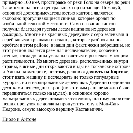
примерно 100 км², простираясь от реки Голо на севере до реки
Тавиньяно на юге и центральных гор на западе. Пожалуй,
основной достопримечательностью кантона являются
свободно прогуливающиеся свиньи, которые бродят по
изобильной сельской местности. Само название кантон
получил благодаря густым лесам каштановых деревьев
(
castagna).
Многие из красивых деревушек с серо-зелеными и
серебряными крышами из сланца, которые разбросаны по
хребтам в этом районе, в наши дни фактически заброшены, но
этот регион является раем для исследователей, особенно
осенью, когда долины устланы золотым и рыжеватым ковром
растительности. Из многих деревень, расположенных внутри
страны, в ясные дни открываются виды на тосканские острова
и Альпы на материке, поэтому, решив
отдохнуть на Корсике
,
стоит взять машину и исследовать не только популярные
курорты, но и изолированные деревушки. Деревни соединены
десятками пешеходных троп (по которым раньше можно было
передвигаться только на мулах), в основном хорошо
маркированных деревянными указателями, поэтому любители
пеших прогулок не должны пропустить топу к Мон-Сан-
Педроне, самую высокую вершину Кастаньиччи.
Ниоло и Айтоне