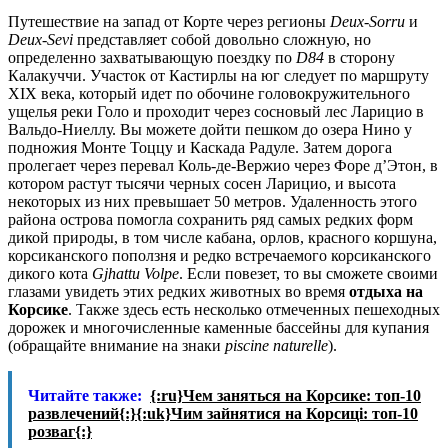
Путешествие на запад от Корте через регионы
Deux-
Sorru
и
Deux-
Sevi
представляет собой довольно сложную, но
определенно захватывающую поездку по
D84
в сторону
Калакуччи. Участок от Кастирлы на юг следует по маршруту
XIX века, который идет по обочине головокружительного
ущелья реки Голо и проходит через сосновый лес Ларицио в
Вальдо-Ниеллу. Вы можете дойти пешком до озера Нино у
подножия Монте Тоццу и Каскада Радуле. Затем дорога
пролегает через перевал Коль-де-Вержио через Форе д’Этон, в
котором растут тысячи черных сосен Ларицио, и высота
некоторых из них превышает 50 метров. Удаленность этого
района острова помогла сохранить ряд самых редких форм
дикой природы, в том числе кабана, орлов, красного коршуна,
корсиканского поползня и редко встречаемого корсиканского
дикого кота
Gjhattu Volpe
. Если повезет, то вы сможете своими
глазами увидеть этих редких животных во время
отдыха на
Корсике
. Также здесь есть несколько отмеченных пешеходных
дорожек и многочисленные каменные бассейны для купания
(обращайте внимание на знаки
piscine naturelle
).
Читайте также:
{:ru}Чем заняться на Корсике: топ-10
развлечений{:}{:uk}Чим зайнятися на Корсиці: топ-10
розваг{:}