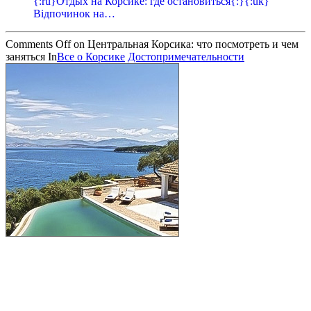
{:ru}Отдых на Корсике: где остановиться{:}{:uk}
Відпочинок на…
Comments Off
on Центральная Корсика: что посмотреть и чем
заняться
In
Все о Корсике
Достопримечательности