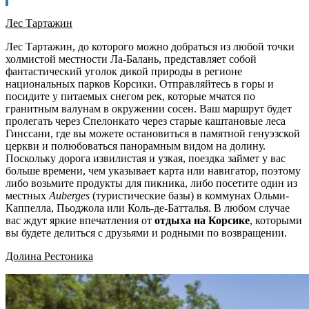
Лес Тартажин
Лес Тартажин, до которого можно добраться из любой точки
холмистой местности Ла-Балань, представляет собой
фантастический уголок дикой природы в регионе
национальных парков Корсики. Отправляйтесь в горы и
посидите у питаемых снегом рек, которые мчатся по
гранитным валунам в окружении сосен. Ваш маршрут будет
пролегать через Спелонкато через старые каштановые леса
Гинссани, где вы можете остановиться в памятной генуэзской
церкви и полюбоваться панорамным видом на долину.
Поскольку дорога извилистая и узкая, поездка займет у вас
больше времени, чем указывает карта или навигатор, поэтому
либо возьмите продукты для пикника, либо посетите один из
местных
Auberges
(туристические базы) в коммунах Ольми-
Каппелла, Пьоджола или Коль-де-Батталья. В любом случае
вас ждут яркие впечатления от
отдыха на Корсике
, которыми
вы будете делиться с друзьями и родными по возвращении.
Долина Рестоника