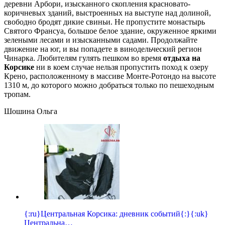
деревни Арбори, изысканного скопления красновато-
коричневых зданий, выстроенных на выступе над долиной,
свободно бродят дикие свиньи. Не пропустите монастырь
Святого Франсуа, большое белое здание, окруженное яркими
зелеными лесами и изысканными садами. Продолжайте
движение на юг, и вы попадете в винодельческий регион
Чинарка. Любителям гулять пешком во время
отдыха на
Корсике
ни в коем случае нельзя пропустить поход к озеру
Крено, расположенному в массиве Монте-Ротондо на высоте
1310 м, до которого можно добраться только по пешеходным
тропам.
Шошина Ольга
{:ru}Центральная Корсика: дневник событий{:}{:uk}
Центральна…