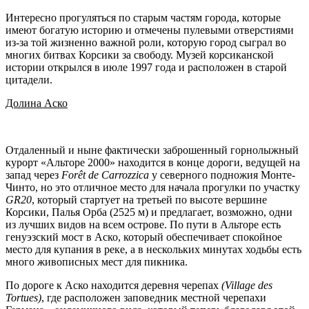
Интересно прогуляться по старым частям города, которые
имеют богатую историю и отмечены пулевыми отверстиями
из-за той жизненно важной роли, которую город сыграл во
многих битвах Корсики за свободу. Музей корсиканской
истории открылся в июле 1997 года и расположен в старой
цитадели.
Долина Аско
Отдаленный и ныне фактически заброшенный горнолыжный
курорт «Альторе 2000» находится в конце дороги, ведущей на
запад через
Forê
t
de
Carrozzica
у северного подножия Монте-
Чинто, но это отличное место для начала прогулки по участку
GR20
, который стартует на третьей по высоте вершине
Корсики, Палья Орба (2525 м) и предлагает, возможно, одни
из лучших видов на всем острове. По пути в Альторе есть
генуэзский мост в Аско, который обеспечивает спокойное
место для купания в реке, а в нескольких минутах ходьбы есть
много живописных мест для пикника.
По дороге к Аско находится деревня черепах
(
Village
des
Tortues)
, где расположен заповедник местной черепахи