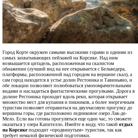
Город Корте окружен самыми высокими горами и одними из
самых захватывающих пейзажей на Корсике. Над ним
возвышается цитадель, расположенная на скалистом
обнажении (лучший вид на нее открывается с Бельведера,
платформы, расположенной над городом на вершине скал), а
сам город находится в устье долин Рестоника и Тавиньяно, и
обе локации позволяют полюбоваться умопомрачительными
видами и насладиться фантастическими прогулками. Дорога в
долине Рестоника проходит вдоль реки, которая открывает
множество мест для купания и пикников, а более энергичным
туристам позволяет отправиться на двухчасовую прогулку до
вершины горы, где расположено ледниковое озеро Лак-де-
Мело. Если вы готовы прогуляться еще один час, то сможете
оказаться у озера Капителло. Имейте в виду, что такой
отдых
на Корсике
подходит «продвинутым» туристам, так как
требует немалой физической подготовки.