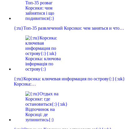
{:ru}Топ-35 развлечений Корсики: чем заняться и что…
{:ru}Корсика: ключевая информация по острову{:}{:uk}
Корсика:…