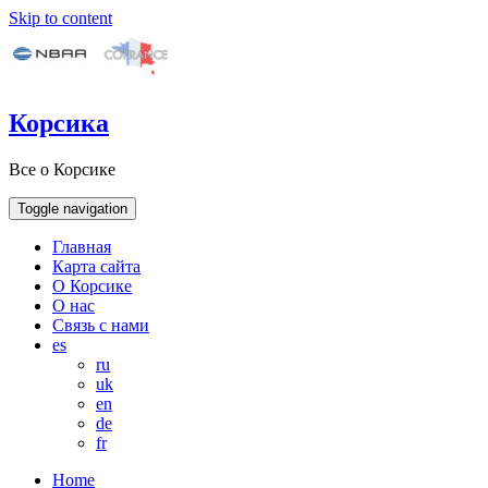
Skip to content
Корсика
Все о Корсике
Toggle navigation
Главная
Карта сайта
О Корсике
О нас
Связь с нами
es
ru
uk
en
de
fr
Home