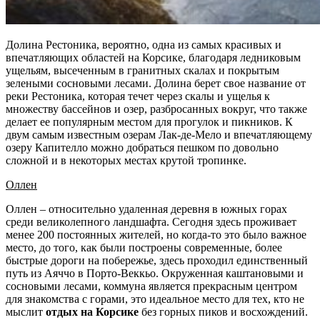
Долина Рестоника, вероятно, одна из самых красивых и
впечатляющих областей на Корсике, благодаря ледниковым
ущельям, высеченным в гранитных скалах и покрытым
зелеными сосновыми лесами. Долина берет свое название от
реки Рестоника, которая течет через скалы и ущелья к
множеству бассейнов и озер, разбросанных вокруг, что также
делает ее популярным местом для прогулок и пикников. К
двум самым известным озерам Лак-де-Мело и впечатляющему
озеру Капителло можно добраться пешком по довольно
сложной и в некоторых местах крутой тропинке.
Оллен
Оллен – относительно удаленная деревня в южных горах
среди великолепного ландшафта. Сегодня здесь проживает
менее 200 постоянных жителей, но когда-то это было важное
место, до того, как были построены современные, более
быстрые дороги на побережье, здесь проходил единственный
путь из Аяччо в Порто-Веккьо. Окруженная каштановыми и
сосновыми лесами, коммуна является прекрасным центром
для знакомства с горами, это идеальное место для тех, кто не
мыслит
отдых на Корсике
без горных пиков и восхождений.