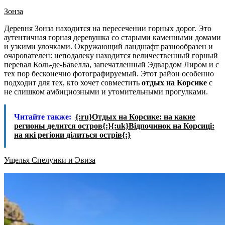
Зонза
Деревня Зонза находится на пересечении горных дорог. Это
аутентичная горная деревушка со старыми каменными домами
и узкими улочками. Окружающий ландшафт разнообразен и
очарователен: неподалеку находится величественный горный
перевал Коль-де-Бавелла, запечатленный Эдвардом Лиром и с
тех пор бесконечно фотографируемый. Этот район особенно
подходит для тех, кто хочет совместить
отдых на Корсике
с
не слишком амбициозными и утомительными прогулками.
Читайте также:
{:ru}Отдых на Корсике: на какие
регионы делится остров{:}{:uk}Відпочинок на Корсиці:
на які регіони ділиться острів{:}
Ущелья Спелунки и Эвиза