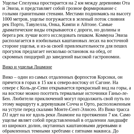
Ущелье Спелунка простирается на 2 км между деревнями Ота
и Эвиза, и представляет собой грозное формирование с
голыми гранитными стенами. Местами поднимаясь на высоту
1000 метров, ущелье погружается в зеленый поток слияния
рек Порто, Тавулелла, Онка, Кампи и Айтоне. Самые
драматические виды открываются с дороги, но долины и
берега рек лучше всего исследовать пешком. Коммуна Эвиза
располагается в изобильных каштановых лесах на восточной
стороне ущелья, и из-за своей привлекательности для пеших
прогулок предлагает несколько остановок на обед, от
скромных пиццерий до заведений высокой гастрономии.
Вико и ущелья Лиамоне
Вико – один из самых отдаленных форпостов Корсики, он
прячется в горах в 15 км к северо-востоку от Сагоне. На
севере с Коль-де-Севи открывается прекрасный вид на горы, а
на востоке можно посетить термальные источники Ганьо-ле-
Бен. Любители приключений могут продолжить свой путь по
этому маршруту к деревушкам Сочча и Орто, расположенным
на уступе перед скалами Монте-Сент-Элисео. Из Вико трасса
D1
идет на юг вдоль реки Лиамоне на протяжении 7 км. Само
ущелье являет собой представленный в отдалении ландшафт
из широких долин, окутанных каштановыми деревьями и
обрамленных темными хребтами с пятнами маквиса. До