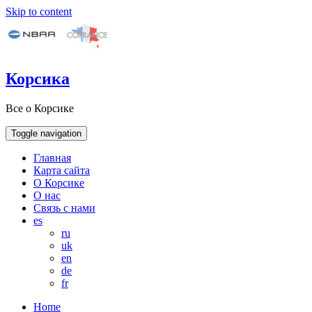
Skip to content
Корсика
Все о Корсике
Toggle navigation
Главная
Карта сайта
О Корсике
О нас
Связь с нами
es
ru
uk
en
de
fr
Home