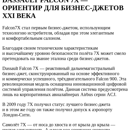
ОРИЕНТИР ДЛЯ БИЗНЕС-ДЖЕТОВ
XXI ВЕКА
Falcon7X стал первым бизнес-джетом, использующим
технологию истребителя, обладая при этом элегантным
и комфортабельным салоном.
Благодаря своим техническим характеристикам
и высочайшему уровню безопасности полёта 7X может смело
претендовать на звание эталона среди бизнес-джетов.
Dassault Falcon 7X — реактивный дальнемагистральный
бизнес-джет, сконструированный на основе эффективного
и коммерчески успешного, трёхдвигательного Falcon 900. Эта
революционная модель оснащенна инновационной цифровой
системой управления полётом. Данная система предусмотрена
лишь на корпоративных авиалайнерах Airbus серии ACJ.
В 2009 году 7X получил статус лучшего бизнес-джета
и в этом же году он также получил допуск к аэропорту
Лондон-Сити.
Самолёт 7X — от носа до хвоста и от крыла до крыла —
чистая элегантность, А идеальное сочетание скорости