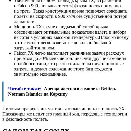
Увеличенная на 40% площадь крыла 7X, в сравнении
с Falcon 900, повышает его эффективность примерно
на треть. Такая конструкция крыла позволяет совершать
полёты на скорости в 900 км/ч без существенной потери
дальности.
Мощность 7X вкупе с подъемной силой крыла
обеспечивают оптимальные показатели взлета и набора
высоты в условиях высокой температуры.Плюс ко всему
этот самолёт легко взлетает с довольно большой
загрузкой топливом.
Falcon 7X легко выполняет различные задачи расходуя
при этом до 30% меньше топлива, чем другие самолеты
подобного типа, что резко снижает эксплуатационные
затраты и делает содержание этого бизнес-джета
значительно экономичнее.
Читайте также:
Аренда частного самолета Britten-
Norman Islander на Корсику
Пилотам нравится интуитивная отзывчивость и точность 7X.
Пассажиры же ценят его плавный ход, передовые технологии
в безопасность полета.