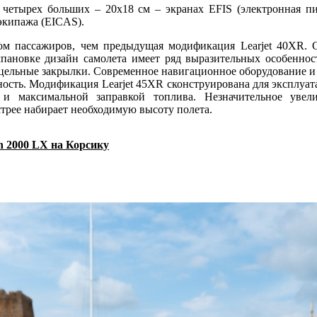
 четырех больших – 20х18 см – экранах EFIS (электронная пи
экипажа (EICAS).
вом пассажиров, чем предыдущая модификация Learjet 40XR. 
пановке дизайн самолета имеет ряд выразительных особеннос
цельные закрылки. Современное навигационное оборудование и 
сть. Модификация Learjet 45XR сконструирована для эксплуатац
 и максимальной заправкой топлива. Незначительное ув
трее набирает необходимую высоту полета.
on 2000 LX на Корсику