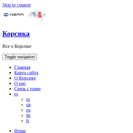
Skip to content
Корсика
Все о Корсике
Toggle navigation
Главная
Карта сайта
О Корсике
О нас
Связь с нами
es
ru
uk
en
de
fr
Home