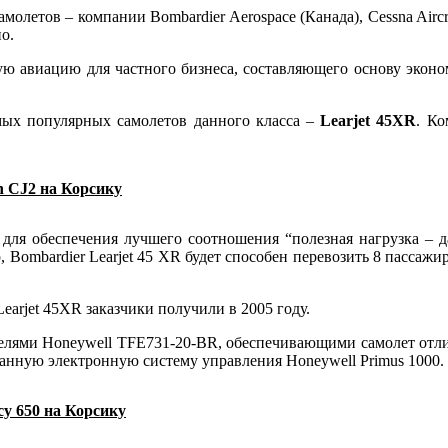
молетов – компании Bombardier Aerospace (Канада), Cessna Aircr
о.
авиацию для частного бизнеса, составляющего основу экономик
мых популярных самолетов данного класса –
Learjet 45XR
. Ко
n CJ2 на Корсику
м для обеспечения лучшего соотношения “полезная нагрузка – 
, Bombardier Learjet 45 XR будет способен перевозить 8 пассаж
earjet 45XR заказчики получили в 2005 году.
телями Honeywell TFE731-20-BR, обеспечивающими самолет отл
ванную электронную систему управления Honeywell Primus 1000.
cy 650 на Корсику