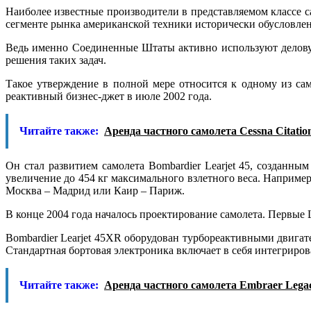
Наиболее известные производители в представляемом классе са
сегменте рынка американской техники исторически обусловлен
Ведь именно Соединенные Штаты активно используют деловую 
решения таких задач.
Такое утверждение в полной мере относится к одному из са
реактивный бизнес-джет в июле 2002 года.
Читайте также:
Аренда частного самолета Cessna Citatio
Он стал развитием самолета Bombardier Learjet 45, созданны
увеличение до 454 кг максимального взлетного веса. Например
Москва – Мадрид или Каир – Париж.
В конце 2004 года началось проектирование самолета. Первые L
Bombardier Learjet 45XR оборудован турбореактивными двига
Стандартная бортовая электроника включает в себя интегриро
Читайте также:
Аренда частного самолета Embraer Lega