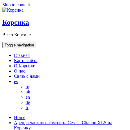
Skip to content
Корсика
Все о Корсике
Toggle navigation
Главная
Карта сайта
О Корсике
О нас
Связь с нами
es
ru
uk
en
de
fr
Home
Аренда частного самолета Cessna Citation XLS на
Корсику