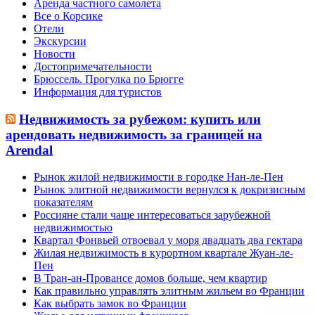
Аренда частного самолета
Все о Корсике
Отели
Экскурсии
Новости
Достопримечательности
Брюссель. Прогулка по Брюгге
Информация для туристов
Недвижимость за рубежом: купить или
арендовать недвижимость за границей на
Arendal
Рынок жилой недвижимости в городке Нан-ле-Пен
Рынок элитной недвижимости вернулся к докризисным
показателям
Россияне стали чаще интересоваться зарубежной
недвижимостью
Квартал Фонвьей отвоевал у моря двадцать два гектара
Жилая недвижимость в курортном квартале Жуан-ле-
Пен
В Тран-ан-Провансе домов больше, чем квартир
Как правильно управлять элитным жильем во Франции
Как выбрать замок во Франции