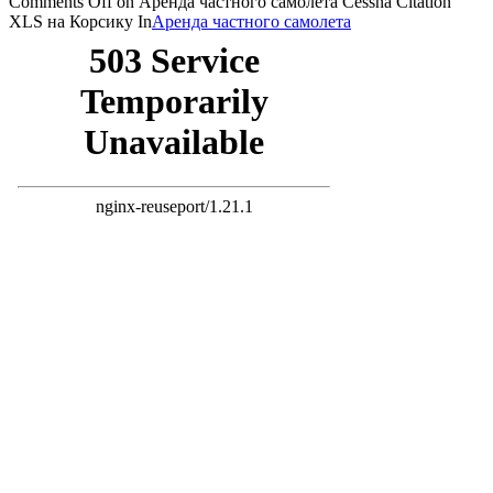
Comments Off
on Аренда частного самолета Cessna Citation
XLS на Корсику
In
Аренда частного самолета