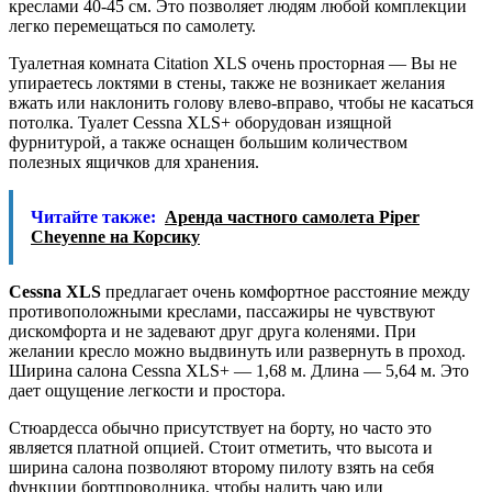
креслами 40-45 см. Это позволяет людям любой комплекции
легко перемещаться по самолету.
Туалетная комната Citation XLS очень просторная — Вы не
упираетесь локтями в стены, также не возникает желания
вжать или наклонить голову влево-вправо, чтобы не касаться
потолка. Туалет Cessna XLS+ оборудован изящной
фурнитурой, а также оснащен большим количеством
полезных ящичков для хранения.
Читайте также:
Аренда частного самолета Piper
Cheyenne на Корсику
Cessna XLS
предлагает очень комфортное расстояние между
противоположными креслами, пассажиры не чувствуют
дискомфорта и не задевают друг друга коленями. При
желании кресло можно выдвинуть или развернуть в проход.
Ширина салона Cessna XLS+ — 1,68 м. Длина — 5,64 м. Это
дает ощущение легкости и простора.
Стюардесса обычно присутствует на борту, но часто это
является платной опцией. Стоит отметить, что высота и
ширина салона позволяют второму пилоту взять на себя
функции бортпроводника, чтобы налить чаю или