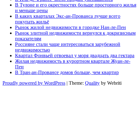
В Тулоне и его окрестностях больше просторного жилья
и меньше цены
В каких кварталах Экс-ан-Прованса лучше всего
покупать жильё
Рынок жилой недвижимости в городке Нан-ле-Пен
Рынок элитной недвижимости вернулся к докризисным
показателям
Россияне стали чаще интересоваться зарубежной
недвижимостью
Квартал Фонвьей отвоевал у моря двадцать два гектара
Жилая недвижимость в курортном квартале Жуан-ле-
Пен
В Тран-ан-Провансе домов больше, чем квартир
Proudly powered by WordPress
| Theme:
Quality
by Webriti