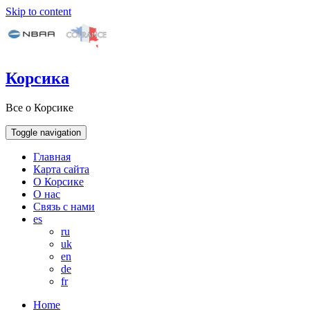
Skip to content
Корсика
Все о Корсике
Toggle navigation
Главная
Карта сайта
О Корсике
О нас
Связь с нами
es
ru
uk
en
de
fr
Home