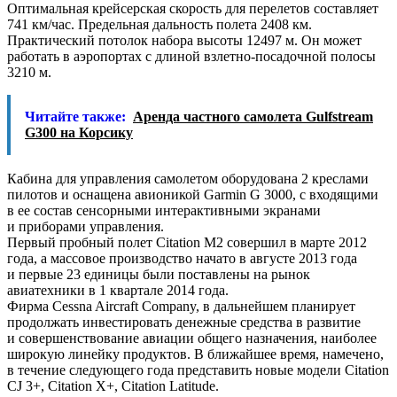
Оптимальная крейсерская скорость для перелетов составляет
741 км/час. Предельная дальность полета 2408 км.
Практический потолок набора высоты 12497 м. Он может
работать в аэропортах с длиной взлетно-посадочной полосы
3210 м.
Читайте также:
Аренда частного самолета Gulfstream
G300 на Корсику
Кабина для управления самолетом оборудована 2 креслами
пилотов и оснащена авионикой Garmin G 3000, с входящими
в ее состав сенсорными интерактивными экранами
и приборами управления.
Первый пробный полет Citation M2 совершил в марте 2012
года, а массовое производство начато в августе 2013 года
и первые 23 единицы были поставлены на рынок
авиатехники в 1 квартале 2014 года.
Фирма Cessna Aircraft Company, в дальнейшем планирует
продолжать инвестировать денежные средства в развитие
и совершенствование авиации общего назначения, наиболее
широкую линейку продуктов. В ближайшее время, намечено,
в течение следующего года представить новые модели Citation
CJ 3+, Citation X+, Citation Latitude.