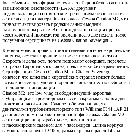
Inc., объявила, что фирма получила от Европейского агентства
авиационной безопасности (EASA) документ
подтверждающий соответствие требованиям безопасности-
сертификат для планера бизнес класса Cessna Citation M2, что
позволит активировать продажи данной модели
на авиационном рынке. Эта последняя аттестация прошла
через короткий промежуток времени всего две недели после
получения сертификата на Cessna Citation Savereignt+.
К новой модели проявили значительный интерес европейские
клиенты, отмечая хорошие технические характеристики.
Скорость и дальность полета позволяют совершать перелеты
в странах Европейского союза, практически без ограничений.
Сертификация Cessna Citation M2 и Citation Severeignt+,
означает, что клиенты в европейских странах имеют больше
возможностей для удовлетворения своих бизнес потребностей
в использовании авиации.
Citation M2- это low-wing свободнонесущий аэроплан
с убирающимся трехопорным шасси, закрытым салоном для
пилотов и пассажиров. Самолет оборудован двумя
двигателями турбовентиляторного типа Williams FJ44-1AP-21,
установленными на хвостовой части фюзеляжа. Citation M2
сертифицирован для работы с одним пилотом
и пассажирским салоном для 7 пассажиров. Длина корпуса
самолета составляет 12.96 м, размах крыльев равен 14.2 м.