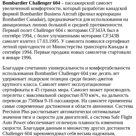
Bombardier Challenger 604
– пассажирский самолет
увеличенной комфортности, который разработан канадской
фирмой Bombardier Business Aircraft (филиал корпорации
Bombardier Canadair), предназначается для использования на
авиационных линиях большой и средней протяженности.
Первый полет Challenger 604 с моторами CF343A был в
сентябре 1994, с более улучшенными моторами CF343B
самолет взлетел 17.03.1995. У самолета появился сертификат
летной пригодности от Министерства транспорта Канады в
сентябре 1994. Первые продажи новых самолетов стартовали
в январе 1996.
Благодаря сочетанию универсальности и комфортабельности
использования Bombardier Challenger 604 уже десять лет
удерживает лидерские позиции среди бизнес-джетов
крупного класса. Самолет имеет эксплуатационные
сертификаты в 45 странах мира. Самолет может производить
перелеты с максимальной скоростью 870 км/ч., на дальность
перевозя до 7500км 9-16 пассажиров. На самолете применены
самые современные достижения в области авионики. Система
Precision Plus рассчитывает автоматически оптимальные
значения тяги и скорости для двигателей, а система Safe Flight
Auto Power обеспечивает отличную плавность изменения
скорости. Благодаря данным и множеству других достоинств
Challenger 604 зарекомендовал себя весьма надежным,