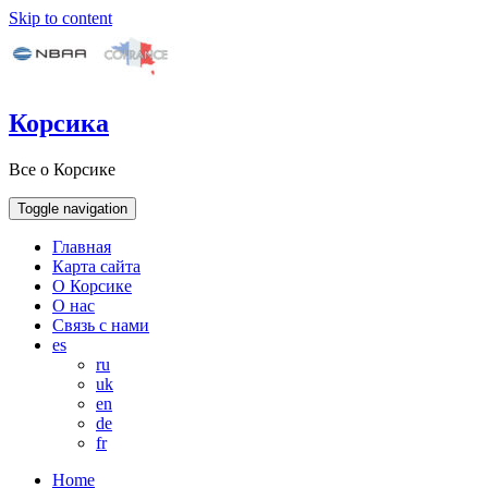
Skip to content
Корсика
Все о Корсике
Toggle navigation
Главная
Карта сайта
О Корсике
О нас
Связь с нами
es
ru
uk
en
de
fr
Home