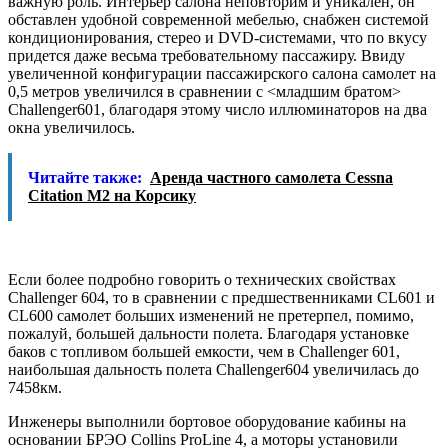
важную роль. Интерьер салона неповторим и уникален, он
обставлен удобной современной мебелью, снабжен системой
кондиционирования, стерео и DVD-системами, что по вкусу
придется даже весьма требовательному пассажиру. Ввиду
увеличенной конфигурации пассажирского салона самолет на
0,5 метров увеличился в сравнении с <младшим братом>
Challenger601, благодаря этому число иллюминаторов на два
окна увеличилось.
Читайте также:
Аренда частного самолета Cessna
Citation M2 на Корсику
Если более подробно говорить о технических свойствах
Challenger 604, то в сравнении с предшественниками CL601 и
CL600 самолет больших изменений не претерпел, помимо,
пожалуй, большей дальности полета. Благодаря установке
баков с топливом большей емкости, чем в Challenger 601,
наибольшая дальность полета Challenger604 увеличилась до
7458км.
Инженеры выполнили бортовое оборудование кабины на
основании БРЭО Collins ProLine 4, а моторы установили