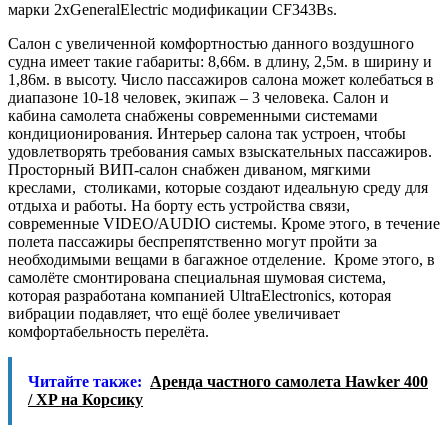
марки 2xGeneralElectric модификации CF343Bs.
Салон с увеличенной комфортностью данного воздушного
судна имеет такие габариты: 8,66м. в длину, 2,5м. в ширину и
1,86м. в высоту. Число пассажиров салона может колебаться в
диапазоне 10-18 человек, экипаж – 3 человека. Салон и
кабина самолета снабжены современными системами
кондиционирования. Интерьер салона так устроен, чтобы
удовлетворять требования самых взыскательных пассажиров.
Просторный ВИП-салон снабжен диваном, мягкими
креслами, столиками, которые создают идеальную среду для
отдыха и работы. На борту есть устройства связи,
современные VIDEO/AUDIO системы. Кроме этого, в течение
полета пассажиры беспрепятственно могут пройти за
необходимыми вещами в багажное отделение. Кроме этого, в
самолёте смонтирована специальная шумовая система,
которая разработана компанией UltraElectronics, которая
вибрации подавляет, что ещё более увеличивает
комфортабельность перелёта.
Читайте также:
Аренда частного самолета Hawker 400
/ XP на Корсику