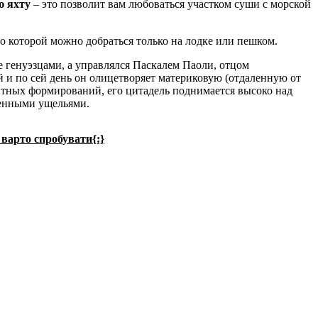
ю яхту
– это позволит вам любоваться участком суши с морской
 которой можно добраться только на лодке или пешком.
е генуэзцами, а управлялся Паскалем Паоли, отцом
й и по сей день он олицетворяет материковую (отдаленную от
итных формирований, его цитадель поднимается высоко над
щенными ущельями.
 варто спробувати{:}