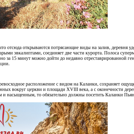
ь, что отсюда открываются потрясающие виды на залив, деревня 
рыми эвкалиптами, соединяет две части курорта. Полоса суперма
рно за 15 минут можно дойти до недавно отреставрированной ге
ации.
ревосходное расположение с видом на Каланки, сохраняет ощуще
нных вокруг церкви и площади XVIII века, а с оконечности дере
и насыщенным, то обязательно должны посетить Каланки Пья