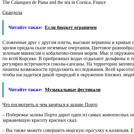
The Calanques de Piana and the sea in Corsica, France
Скандола
Читайте также:
Если бюджет ограничен
Сложенные друг с другом плиты, высокие вершины и кривые (п
эрозия придала скале неземные очертания. Цветовое разнообраз
зеленым маквисом и кобальтово-синим морем. Мыс и окружающие
по всей Корсике. В прибрежных водах отдыхают дельфины и тюл
регулярно встречаются соколы-сапсаны. На территории заповед
лишены возможности продолжить исследования. Всей красотой 
чтобы насладиться дикой природой в окружении близких люде
Читайте также:
Музыкальные фестивали
Что посмотреть и чем заняться в заливе Порто
– Побережье залива Порто дарит один из самых живописных пе
заржавевшую красоту красных скал.
– Вы также можете совершить морскую прогулку к каланкам. Е