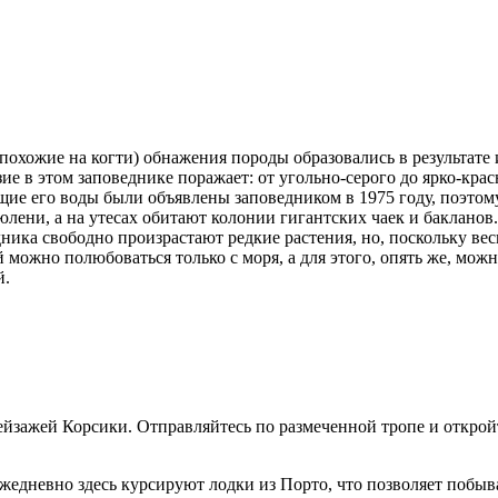
охожие на когти) обнажения породы образовались в результате 
ие в этом заповеднике поражает: от угольно-серого до ярко-крас
 его воды были объявлены заповедником в 1975 году, поэтому д
ени, а на утесах обитают колонии гигантских чаек и бакланов. 
ника свободно произрастают редкие растения, но, поскольку ве
можно полюбоваться только с моря, а для этого, опять же, мож
й.
йзажей Корсики. Отправляйтесь по размеченной тропе и открой
жедневно здесь курсируют лодки из Порто, что позволяет побы