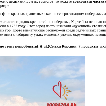
ком с десятками других туристов, то можете
арендовать частну
рядок.
фоне красных гранитных скал на северо-западном побережье, до
тличие от городов-крепостей на побережье, Корте был основан н
ели в 1755 году. Этот город часто называли «духовной» столице
ских гор, Корте впечатляюще расположен среди задумчивых гран
дом вниз к лабиринту узких мощеных улочек, окруженных исто
е стоит попробовать{:}{:uk}Смаки Корсики: 7 продуктів, які