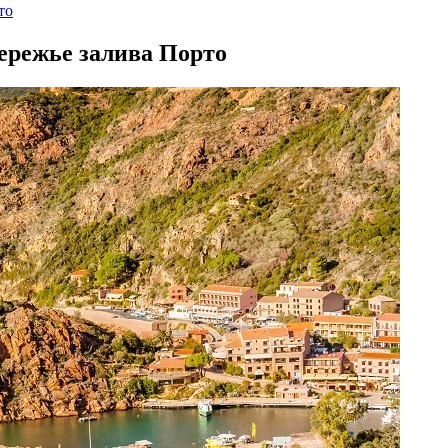
то
бережье залива Порто