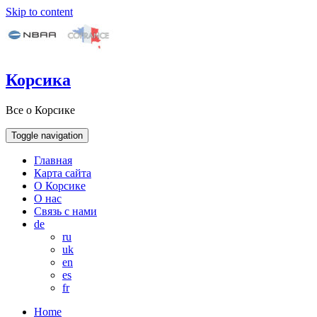
Skip to content
Корсика
Все о Корсике
Toggle navigation
Главная
Карта сайта
О Корсике
О нас
Связь с нами
de
ru
uk
en
es
fr
Home