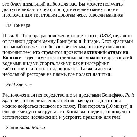
это будет идеальный выбор для вас. Вы можете получить
доступ к любой из бухт, пройдя несколько минут по не
проложенным грунтовым дорогам через заросли маквиса.
– Ла Тоннара
Пляж Ла Тоннара расположен в конце трассы
D358,
недалеко
от главной дороги между Бонифачо и Фигари. Этот красивый
песчаный пляж часто бывает ветреным, поэтому идеально
подходит тем, кто стремится провести
активный отдых на
Корсике
– здесь имеются отличные возможности для занятий
водными видами спорта, такими как виндсерфинг,
кайтсерфинг и прокат гидроциклов. Также имеется
небольшой ресторан на пляже, где подают напитки.
– Petit Sperone
Расположенная непосредственно за пределами Бонифачо,
Petit
Sperone
– это великолепная небольшая бухта, до которой
можно добраться пешком по пляжу Пиантерелла (10 минут) и
еще две минуты вокруг мыса. Когда вы придете, то получите
эстетическое наслаждение и устроите праздник для глаз!
– Залив
Santa Manza