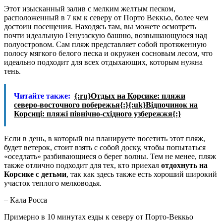
Этот изысканный залив с мелким желтым песком,
расположенный в 7 км к северу от Порто Веккьо, более чем
достоин посещения. Находясь там, вы можете осмотреть
почти идеальную Генуэзскую башню, возвышающуюся над
полуостровом. Сам пляж представляет собой протяженную
полосу мягкого белого песка и окружен сосновым лесом, что
идеально подходит для всех отдыхающих, которым нужна
тень.
Читайте также:
{:ru}Отдых на Корсике: пляжи
северо-восточного побережья{:}{:uk}Відпочинок на
Корсиці: пляжі північно-східного узбережжя{:}
Если в день, в который вы планируете посетить этот пляж,
будет ветерок, стоит взять с собой доску, чтобы попытаться
«оседлать» разбивающиеся о берег волны. Тем не менее, пляж
также отлично подходит для тех, кто приехал
отдохнуть на
Корсике с детьми
, так как здесь также есть хороший широкий
участок теплого мелководья.
– Кала Росса
Примерно в 10 минутах езды к северу от Порто-Веккьо