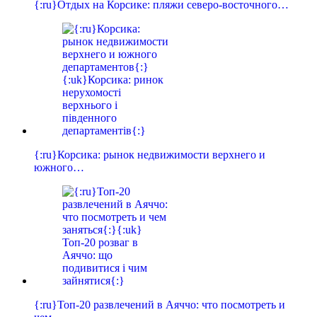
{:ru}Отдых на Корсике: пляжи северо-восточного…
{:ru}Корсика: рынок недвижимости верхнего и
южного…
{:ru}Топ-20 развлечений в Аяччо: что посмотреть и