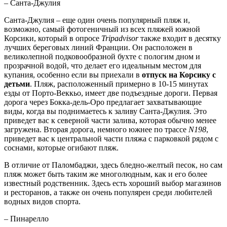
– Санта-Джулия
Санта-Джулия – еще один очень популярный пляж и,
возможно, самый фотогеничный из всех пляжей южной
Корсики, который в опросе
Tripadvisor
также входит в десятку
лучших береговых линий Франции. Он расположен в
великолепной подковообразной бухте с пологим дном и
прозрачной водой, что делает его идеальным местом для
купания, особенно если вы приехали в
отпуск на Корсику с
детьми
. Пляж, расположенный примерно в 10-15 минутах
езды от Порто-Веккьо, имеет две подъездные дороги. Первая
дорога через Бокка-дель-Оро предлагает захватывающие
виды, когда вы поднимаетесь к заливу Санта-Джулия. Это
приведет вас к северной части залива, которая обычно менее
загружена. Вторая дорога, немного южнее по трассе
N198
,
приведет вас к центральной части пляжа с парковкой рядом с
соснами, которые огибают пляж.
В отличие от Паломбаджи, здесь бледно-желтый песок, но сам
пляж может быть таким же многолюдным, как и его более
известный родственник. Здесь есть хороший выбор магазинов
и ресторанов, а также он очень популярен среди любителей
водных видов спорта.
– Пинарелло