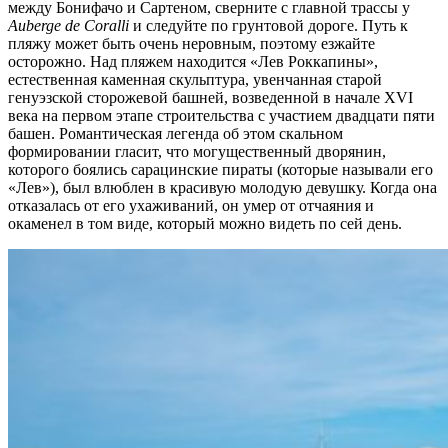
между Бонифачо и Сартеном, сверните с главной трассы у
Auberge de Coralli
и следуйте по грунтовой дороге. Путь к
пляжу может быть очень неровным, поэтому езжайте
осторожно. Над пляжем находится «Лев Роккапины»,
естественная каменная скульптура, увенчанная старой
генуэзской сторожевой башней, возведенной в начале XVI
века на первом этапе строительства с участием двадцати пяти
башен. Романтическая легенда об этом скальном
формировании гласит, что могущественный дворянин,
которого боялись сарацинские пираты (которые называли его
«Лев»), был влюблен в красивую молодую девушку. Когда она
отказалась от его ухаживаний, он умер от отчаяния и
окаменел в том виде, который можно видеть по сей день.