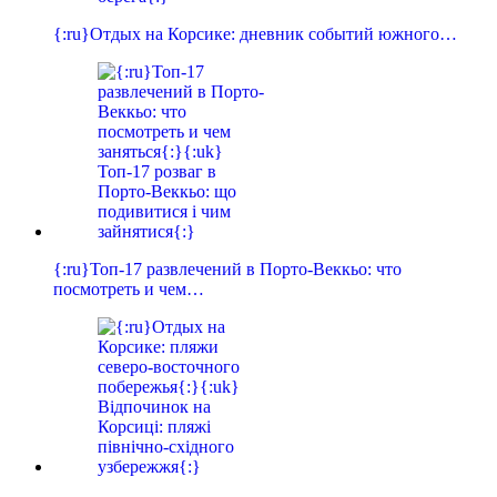
{:ru}Отдых на Корсике: дневник событий южного…
{:ru}Топ-17 развлечений в Порто-Веккьо: что
посмотреть и чем…