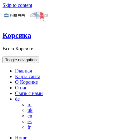
Skip to content
Корсика
Все о Корсике
Toggle navigation
Главная
Карта сайта
О Корсике
О нас
Связь с нами
de
ru
uk
en
es
fr
Home