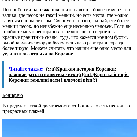
По прибытии на пляж поверните налево в более тихую часть
залива, где песок не такой мелкий, но есть места, где можно
заняться сноркелингом. Свернув направо, вы найдете более
мелкий песок, но неизбежно еще несколько человек. Если вы
пройдете мимо ресторанов и шезлонгов, и свернете за
красные гранитные скалы, туда, что кажется концом бухты,
вы обнаружите вторую бухту меньшего размера и гораздо
более тихую. Можете считать, что нашли еще одно место для
уединенного
отдыха на Корсике
.
Читайте также:
{:ru}Краткая история Корсики:
важные даты и ключевые вехи{:}{:uk}Коротка історія
Корсики: важливі дати і ключові віхи{:}
Бонифачо
В пределах легкой досягаемости от Бонифачо есть несколько
прекрасных пляжей.