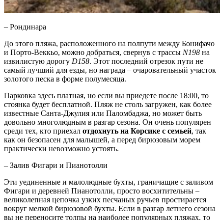
– Рондинара
До этого пляжа, расположенного на полпути между Бонифачо
и Порто-Веккьо, можно добраться, свернув с трассы
N198
на
извилистую дорогу
D158
. Этот последний отрезок пути не
самый лучший для езды, но награда – очаровательный участок
золотого песка в форме полумесяца.
Парковка здесь платная, но если вы приедете после 18:00, то
стоянка будет бесплатной. Пляж не столь загружен, как более
известные Санта-Джулия или Паломбаджа, но может быть
довольно многолюдным в разгар сезона. Он очень популярен
среди тех, кто приехал
отдохнуть на Корсике с семьей
, так
как он безопасен для малышей, а перед бирюзовым морем
практически невозможно устоять.
– Залив Фигари и Пианотолли
Эти уединенные и малолюдные бухты, граничащие с заливом
Фигари и деревней Пианотолли, просто восхитительны –
великолепная цепочка узких песчаных ручьев простирается
вокруг мелкой бирюзовой бухты. Если в разгар летнего сезона
вы не переносите толпы на наиболее популярных пляжах, то