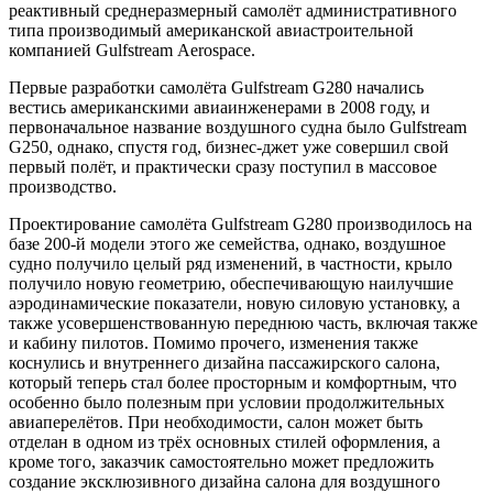
реактивный среднеразмерный самолёт административного
типа производимый американской авиастроительной
компанией Gulfstream Aerospace.
Первые разработки самолёта Gulfstream G280 начались
вестись американскими авиаинженерами в 2008 году, и
первоначальное название воздушного судна было Gulfstream
G250, однако, спустя год, бизнес-джет уже совершил свой
первый полёт, и практически сразу поступил в массовое
производство.
Проектирование самолёта Gulfstream G280 производилось на
базе 200-й модели этого же семейства, однако, воздушное
судно получило целый ряд изменений, в частности, крыло
получило новую геометрию, обеспечивающую наилучшие
аэродинамические показатели, новую силовую установку, а
также усовершенствованную переднюю часть, включая также
и кабину пилотов. Помимо прочего, изменения также
коснулись и внутреннего дизайна пассажирского салона,
который теперь стал более просторным и комфортным, что
особенно было полезным при условии продолжительных
авиаперелётов. При необходимости, салон может быть
отделан в одном из трёх основных стилей оформления, а
кроме того, заказчик самостоятельно может предложить
создание эксклюзивного дизайна салона для воздушного