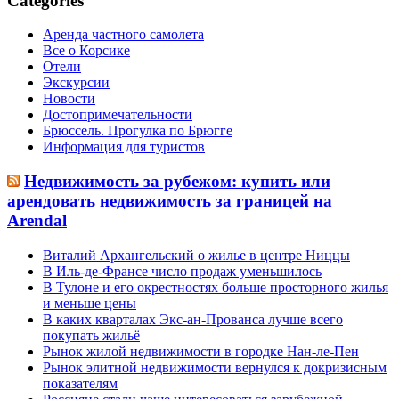
Categories
Аренда частного самолета
Все о Корсике
Отели
Экскурсии
Новости
Достопримечательности
Брюссель. Прогулка по Брюгге
Информация для туристов
Недвижимость за рубежом: купить или
арендовать недвижимость за границей на
Arendal
Виталий Архангельский о жилье в центре Ниццы
В Иль-де-Франсе число продаж уменьшилось
В Тулоне и его окрестностях больше просторного жилья
и меньше цены
В каких кварталах Экс-ан-Прованса лучше всего
покупать жильё
Рынок жилой недвижимости в городке Нан-ле-Пен
Рынок элитной недвижимости вернулся к докризисным
показателям