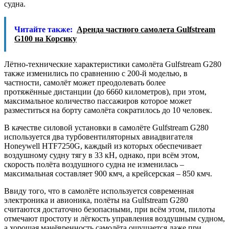
судна.
Читайте также:
Аренда частного самолета Gulfstream
G100 на Корсику
Лётно-технические характеристики самолёта Gulfstream G280
также изменились по сравнению с 200-й моделью, в
частности, самолёт может преодолевать более
протяжённые дистанции (до 6660 километров), при этом,
максимальное количество пассажиров которое может
разместиться на борту самолёта сократилось до 10 человек.
В качестве силовой установки в самолёте Gulfstream G280
используется два турбовентиляторных авиадвигателя
Honeywell HTF7250G, каждый из которых обеспечивает
воздушному судну тягу в 33 кН, однако, при всём этом,
скорость полёта воздушного судна не изменилась –
максимальная составляет 900 кмч, а крейсерская – 850 кмч.
Ввиду того, что в самолёте используется современная
электроника и авионика, полёты на Gulfstream G280
считаются достаточно безопасными, при всём этом, пилоты
отмечают простоту и лёгкость управления воздушным судном,
а хорошая манёвренность самолёта ощущается даже при