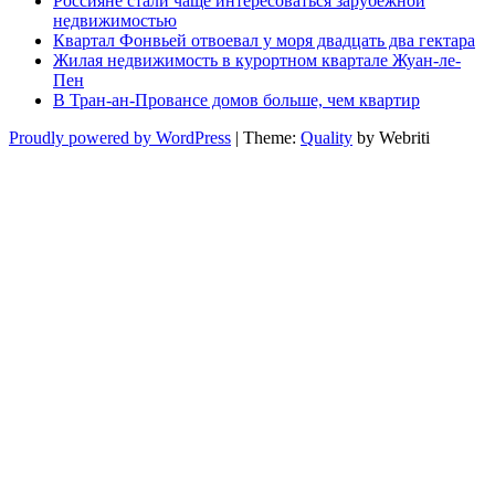
Россияне стали чаще интересоваться зарубежной
недвижимостью
Квартал Фонвьей отвоевал у моря двадцать два гектара
Жилая недвижимость в курортном квартале Жуан-ле-
Пен
В Тран-ан-Провансе домов больше, чем квартир
Proudly powered by WordPress
| Theme:
Quality
by Webriti