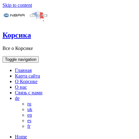
Skip to content
Корсика
Все о Корсике
Toggle navigation
Главная
Карта сайта
О Корсике
О нас
Связь с нами
de
ru
uk
en
es
fr
Home