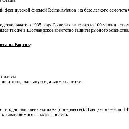
 Cessna.
й французской фирмой Reims Aviation на базе легкого самолета
одство начато в 1985 году. Было заказано около 100 машин вспо
ялся так же в Шотландское агентство защиты рыбного хозяйства
neca на Корсику
й полосы
чие и холодные закуски, а также напитки
т и одно для члена экипажа (стюардессы). Вмещает в себя до 1
 открывающимися с высоты полёта.