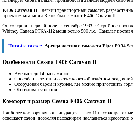
планирует снова наладит производства данной модели самолета
F.406 Caravan II
– легкий транспортный самолет, разработанны
проектом компании Reims был самолет F.406 Caravan II.
Он совершил первый полет в сентябре 1983 г. Серийное произв
Whitney Canada PT6A-112 мощностью 500 л.с. Самолет поставл
Читайте также:
Аренда частного самолета Piper PA34 Se
Особенности Cessna F406 Caravan II
Вмещает до 14 пассажиров
Способен взлететь и сесть с короткой взлётно-посадочно
Оборудован баром и кухней, где можно приготовить горя
Оборудован уборной
Комфорт и размер Cessna F406 Caravan II
Наиболее комфортная конфигурация — это 11 пассажирских мес
освещают салон, позволяя пассажирам насладиться красотами