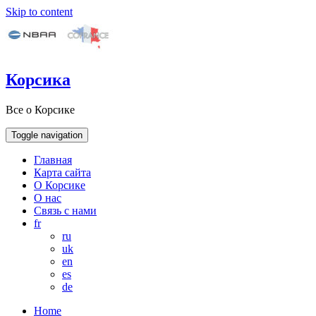
Skip to content
Корсика
Все о Корсике
Toggle navigation
Главная
Карта сайта
О Корсике
О нас
Связь с нами
fr
ru
uk
en
es
de
Home