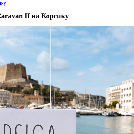
ику
aravan II на Корсику