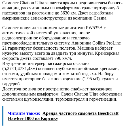
Самолет Citation Ultra является ярким представителем бизнес-
авиации, рассчитанным на комфортную транспортировку 8
пассажиров на расстояние до 3630 км. Джет разработали
американские авиаконструкторы из компании Cessna.
Самолет получил экономичные двигатели PW535A с
автоматической системой управления, новое
радиоэлектронное оборудование и тепловую
противообледенительную систему. Авионика Collins ProLine
21 гарантирует безопасность полетов. Машина набирает
нужную высоту всего за двадцать три минуты. Крейсерская
скорость джета составляет 796 км/ч.
Внутренний интерьер пассажирского салона
(5,27×1,47×1,43м) оснащен глубокими двойными креслами,
столами, удобным проходом и комнатой отдыха. На бору
имеется просторное багажное отделение (1.95 м3), туалет и
гардероб.
Достаточное личное пространство снабжает пассажиров
дополнительным комфортом. Салон Citation Ultra оборудован
системами шумоизоляции, термоконтроля и герметизации.
Читайте также:
Аренда частного самолета Beechcraft
Hawker 1000 на Корсику