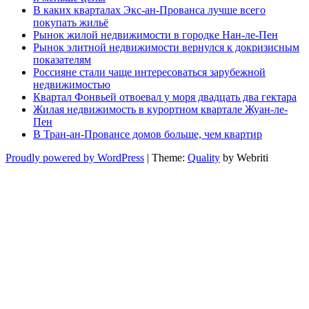
В каких кварталах Экс-ан-Прованса лучше всего
покупать жильё
Рынок жилой недвижимости в городке Нан-ле-Пен
Рынок элитной недвижимости вернулся к докризисным
показателям
Россияне стали чаще интересоваться зарубежной
недвижимостью
Квартал Фонвьей отвоевал у моря двадцать два гектара
Жилая недвижимость в курортном квартале Жуан-ле-
Пен
В Тран-ан-Провансе домов больше, чем квартир
Proudly powered by WordPress
| Theme:
Quality
by Webriti