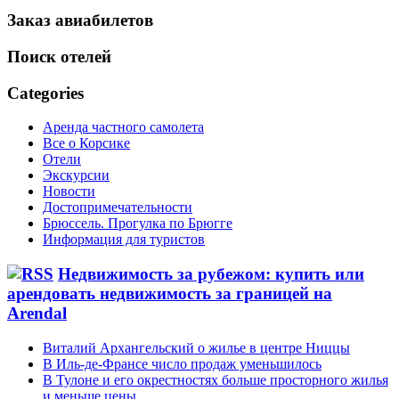
Заказ авиабилетов
Поиск отелей
Categories
Аренда частного самолета
Все о Корсике
Отели
Экскурсии
Новости
Достопримечательности
Брюссель. Прогулка по Брюгге
Информация для туристов
Недвижимость за рубежом: купить или
арендовать недвижимость за границей на
Arendal
Виталий Архангельский о жилье в центре Ниццы
В Иль-де-Франсе число продаж уменьшилось
В Тулоне и его окрестностях больше просторного жилья
и меньше цены