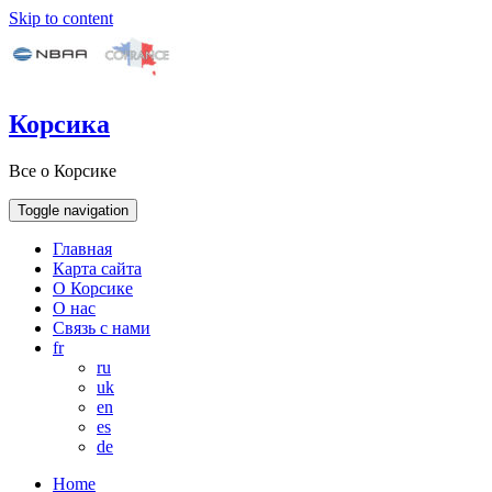
Skip to content
Корсика
Все о Корсике
Toggle navigation
Главная
Карта сайта
О Корсике
О нас
Связь с нами
fr
ru
uk
en
es
de
Home