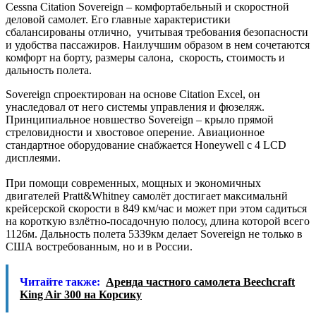
Cessna Citation Sovereign – комфортабельный и скоростной
деловой самолет. Его главные характеристики
сбалансированы отлично, учитывая требования безопасности
и удобства пассажиров. Наилучшим образом в нем сочетаются
комфорт на борту, размеры салона, скорость, стоимость и
дальность полета.
Sovereign спроектирован на основе Citation Excel, он
унаследовал от него системы управления и фюзеляж.
Принципиальное новшество Sovereign – крыло прямой
стреловидности и хвостовое оперение. Авиационное
стандартное оборудование снабжается Honeywell с 4 LCD
дисплеями.
При помощи современных, мощных и экономичных
двигателей Pratt&Whitney самолёт достигает максимальнй
крейсерской скорости в 849 км/час и может при этом садиться
на короткую взлётно-посадочную полосу, длина которой всего
1126м. Дальность полета 5339км делает Sovereign не только в
США востребованным, но и в России.
Читайте также:
Аренда частного самолета Beechcraft
King Air 300 на Корсику