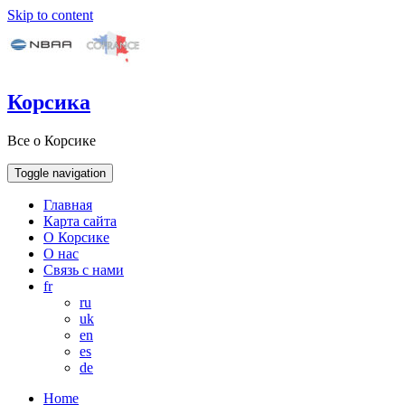
Skip to content
Корсика
Все о Корсике
Toggle navigation
Главная
Карта сайта
О Корсике
О нас
Связь с нами
fr
ru
uk
en
es
de
Home