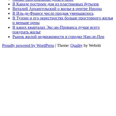
В Канаде построен дом из пластиковых бутылок
Виталий Архангельский о жилье в центре Ниццы
В Иль-де-Франсе число продаж уменьшилось
В Тулоне и его окрестностях больше просторного жилья
и меньше цены
В каких кварталах Экс-ан-Прованса лучше всего
покупать жильё
Рынок жилой недвижимости в городке Нан-ле-Пен
Proudly powered by WordPress
| Theme:
Quality
by Webriti