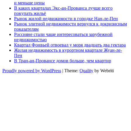
и меньше цены
В каких кварталах Экс-ан-Прованса лучше всего
покупать жильё
Рынок жилой недвижимости в городке Нан-ле-Пен
Рынок элитной недвижимости вернулся к докризисным
показателям
Россияне стали чаще интересоваться зарубежной
недвижимостью
Квартал Фонвьей отвоевал у моря двадцать два гектара
Жилая недвижимость в курортном квартале Жуан-ле-
Пен
В Тран-ан-Провансе домов больше, чем квартир
Proudly powered by WordPress
| Theme:
Quality
by Webriti