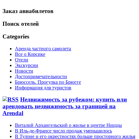
Заказ авиабилетов
Поиск отелей
Categories
Аренда частного самолета
Все о Корсике
Отели
Экскурсии
Новости
Достопримечательности
Брюссель. Прогулка по Брюгге
Информация для туристов
Недвижимость за рубежом: купить или
арендовать недвижимость за границей на
Arendal
Виталий Архангельский о жилье в центре Ниццы
В Иль-де-Франсе число продаж уменьшилось
В Тулоне и его окрестностях больше просторного жилья