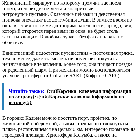
Живописный маршрут, по которому промчит вас поезд,
проходит через дикие места и колоритные
нетронутые пустыни. Сказочные пейзажи и девственная
природа впечатлят вас до глубины души. В зимнее время из
окна вы увидите те же достопримечательности, правда, вид,
который откроется перед вами из окна, не будет столь
захватывающим. В любом случае – без фотоаппарата не
обойтись.
Единственный недостаток путешествия – постоянная тряска,
тем не менее, даже эта мелочь не помешает получить
неизгладимые впечатления. Более того, она придаст поездке
определенный шарм. При желании можно воспользоваться
услугой трансфера от Cofrance SARL (Кофранс САРЛ).
Читайте также:
{:ru}Корсика: ключевая информация
по острову{:}{:uk}Корсика: ключова інформація по
острову{:}
В городке Кальви можно посетить порт, пройтись по
живописной набережной, а также прекрасно отдохнуть на
пляже, растянувшемся на целых 6 км. Интересно побывать на
городской площади Христофора Колумба, а также на