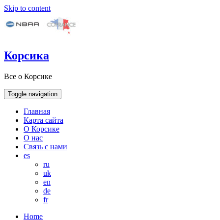
Skip to content
Корсика
Все о Корсике
Toggle navigation
Главная
Карта сайта
О Корсике
О нас
Связь с нами
es
ru
uk
en
de
fr
Home