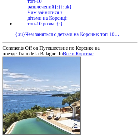
{:ru}Чем заняться с детьми на Корсике: топ-10…
Comments Off
on Путешествие по Корсике на
поезде Train de la Balagne
In
Все о Корсике