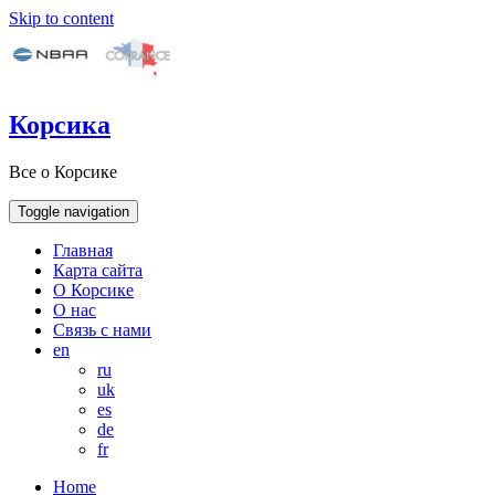
Skip to content
Корсика
Все о Корсике
Toggle navigation
Главная
Карта сайта
О Корсике
О нас
Связь с нами
en
ru
uk
es
de
fr
Home