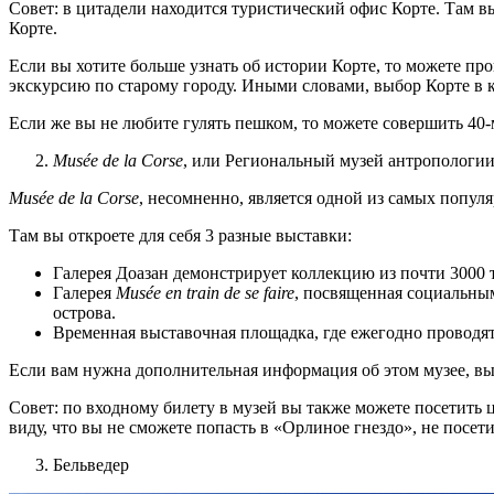
Совет: в цитадели находится туристический офис Корте. Там
Корте.
Если вы хотите больше узнать об истории Корте, то можете пр
экскурсию по старому городу. Иными словами, выбор Корте в 
Если же вы не любите гулять пешком, то можете совершить 40
Musée de la Corse
, или Региональный музей антропологи
Musée de la Corse
, несомненно, является одной из самых попу
Там вы откроете для себя 3 разные выставки:
Галерея Доазан демонстрирует коллекцию из почти 3000 
Галерея
Musée en train de se faire
, посвященная социальны
острова.
Временная выставочная площадка, где ежегодно проводят
Если вам нужна дополнительная информация об этом музее, в
Совет: по входному билету в музей вы также можете посетить 
виду, что вы не сможете попасть в «Орлиное гнездо», не посети
Бельведер