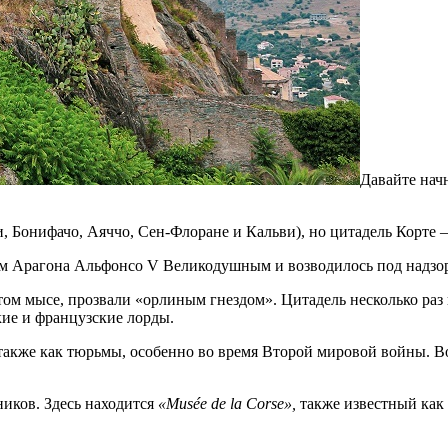
Давайте начн
ии, Бонифачо, Аяччо, Сен-Флоране и Кальви), но цитадель Корте 
лем Арагона Альфонсо V Великодушным и возводилось под надзо
том мысе, прозвали «орлиным гнездом». Цитадель несколько раз
кие и французские лорды.
также как тюрьмы, особенно во время Второй мировой войны. В
ников. Здесь находится
«Musée de la Corse»,
также известный как 