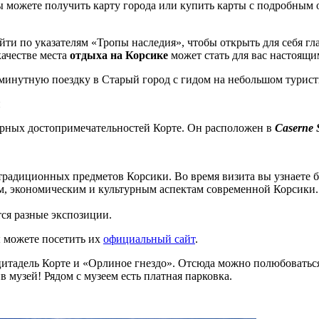
 вы можете получить карту города или купить карты с подробн
ойти по указателям «Тропы наследия», чтобы открыть для себя г
качестве места
отдыха на Корсике
может стать для вас настоящи
-минутную поездку в Старый город с гидом на небольшом турист
и
лярных достопримечательностей Корте. Он расположен в
Caserne
традиционных предметов Корсики. Во время визита вы узнаете б
м, экономическим и культурным аспектам современной Корсики
ся разные экспозиции.
ы можете посетить их
официальный сайт
.
цитадель Корте и «Орлиное гнездо». Отсюда можно полюбоваться
в музей! Рядом с музеем есть платная парковка.