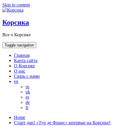
Skip to content
Корсика
Все о Корсике
Toggle navigation
Главная
Карта сайта
О Корсике
О нас
Связь с нами
en
ru
uk
es
de
fr
Home
Старт дан! «Тур де Франс» впервые на Корсике!