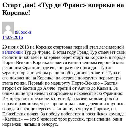
Старт дан! «Тур де Франс» впервые на
Корсике!
t98books
14.09.2016
29 июня 2013 на Корсике стартовал первый этап легендарной
велогонки
Тур де Франс. В этом году Гранд Тур отмечает свой
столетний юбилей и впервые берет старт на Корсике, в городе
Порто-Веккио. Корсика является единственным европейским
регионом Франции, где ещё ни разу не проходил Тур де
Франс, и организаторы решили объединить столетие Тура и
его появление на Корсике, на острове поведутся первые три
этапа гонки. Первый по маршруту Порто-Веккио – Бастия,
второй от Бастии до Аяччо, третий от Аяччо до Кальви. За
ближайшие три недели спортсмены исколесят всю Францию.
Им предстоит преодолеть почти 3,5 тысячи километров по
горам и равнинам, через провинциальные деревни и крупные
города и в конце пересечь финишную черту в Париже, на
Елисейских полях. За победу поборется и российская команда
«Катюша» — это 9 человек: трое русских, три испанца, один
норвежец, латыш и белорус.