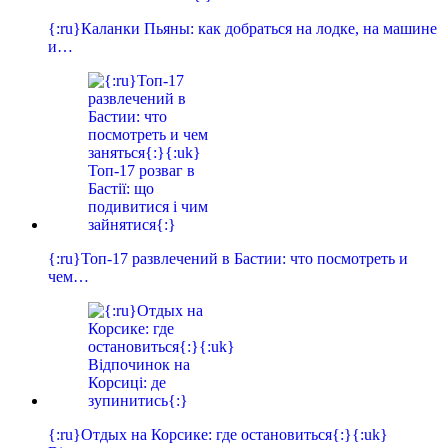
{:ru}Каланки Пьяны: как добраться на лодке, на машине
и…
{:ru}Топ-17 развлечений в Бастии: что посмотреть и
чем…
{:ru}Отдых на Корсике: где остановиться{:}{:uk}