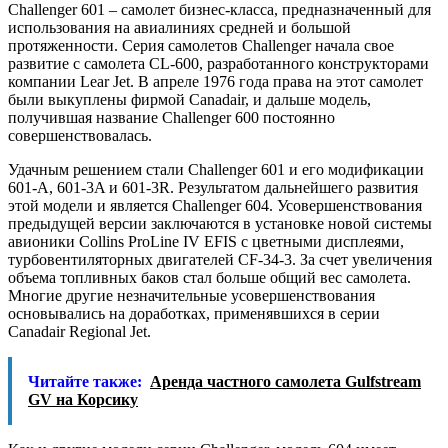
Challenger 601 – самолет бизнес-класса, предназначенный для
использования на авиалиниях средней и большой
протяженности. Серия самолетов Challenger начала свое
развитие с самолета CL-600, разработанного конструкторами
компании Lear Jet. В апреле 1976 года права на этот самолет
были выкуплены фирмой Canadair, и дальше модель,
получившая название Challenger 600 постоянно
совершенствовалась.
Удачным решением стали Challenger 601 и его модификации
601-А, 601-3A и 601-3R. Результатом дальнейшего развития
этой модели и является Challenger 604. Усовершенствования
предыдущей версии заключаются в установке новой системы
авионики Collins ProLine IV EFIS с цветными дисплеями,
турбовентиляторных двигателей CF-34-3. За счет увеличения
объема топливных баков стал больше общий вес самолета.
Многие другие незначительные усовершенствования
основывались на доработках, применявшихся в серии
Canadair Regional Jet.
Читайте также:
Аренда частного самолета Gulfstream
GV на Корсику