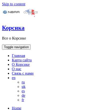
Skip to content
Корсика
Все о Корсике
Toggle navigation
Главная
Карта сайта
О Корсике
О нас
Связь с нами
en
ru
uk
es
de
fr
Home