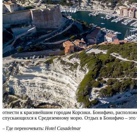
отнести к красивейшим городам Корсики. Бонифачо, расположе
спускающихся к Средиземному морю. Отдых в Бонифачо – это
– Где переночевать:
Hotel Casadelmar