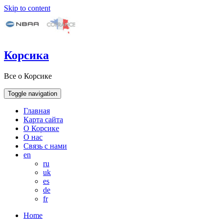
Skip to content
Корсика
Все о Корсике
Toggle navigation
Главная
Карта сайта
О Корсике
О нас
Связь с нами
en
ru
uk
es
de
fr
Home