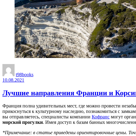
t98books
10.08.2021
Лучшие направления Франции и Корсик
Франция полна удивительных мест, где можно провести незабы
прикоснуться к культурному наследию, познакомиться с замка
вы отправляетесь, специалисты компании
Кофранс
могут орган
морской прогулки
. Имея доступ к базам банных многочислен
*Примечание: в статье приведены ориентировочные цены. Точн