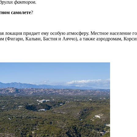
других факторов.
тном самолете
?
ая локация придает ему особую атмосферу. Местное население г
ам (Фигари, Кальви, Бастия и Аяччо), а также аэродромам, Корси