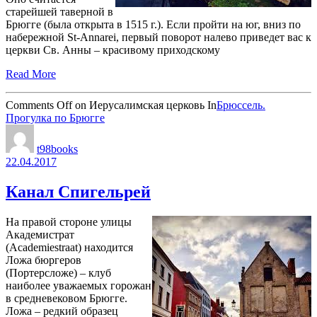
старейшей таверной в
Брюгге (была открыта в 1515 г.). Если пройти на юг, вниз по
набережной St-Annarei, первый поворот налево приведет вас к
церкви Св. Анны – красивому приходскому
Read More
Comments Off
on Иерусалимская церковь
In
Брюссель.
Прогулка по Брюгге
t98books
22.04.2017
Канал Спигельрей
На правой стороне улицы
Академистрат
(Academiestraat) находится
Ложа бюргеров
(Портерсложе) – клуб
наиболее уважаемых горожан
в средневековом Брюгге.
Ложа – редкий образец