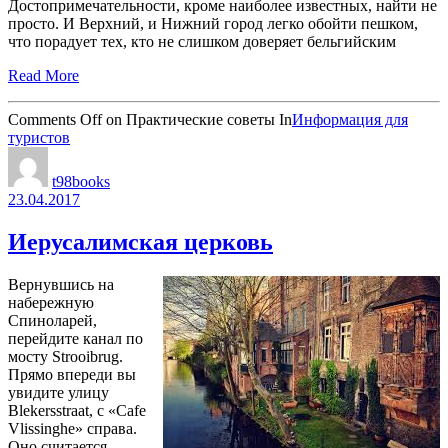
Достопримечательности, кроме наиболее известных, найти не
просто. И Верхний, и Нижний город легко обойти пешком,
что порадует тех, кто не слишком доверяет бельгийским
Read More
Comments Off
on Практические советы
In
Информация для
туристов
t98books
23.04.2017
Иерусалимская церковь
Вернувшись на
набережную
Спиноларей,
перейдите канал по
мосту Strooibrug.
Прямо впереди вы
увидите улицу
Blekersstraat, с «Cafe
Vlissinghe» справа.
Оно считается