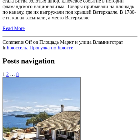
стала Битва золотых шпор, ключевое событие в истории
фламандского национализма. Товары прибывали на площадь
по каналу, где их выгружали под крышей Ватерхалле. В 1780-
е гг. канал засыпали, а место Ватерхалле
Read More
Comments Off
on Площадь Маркт и улица Вламингстрат
In
Брюссель. Прогулка по Брюгге
Posts navigation
1
2
…
8