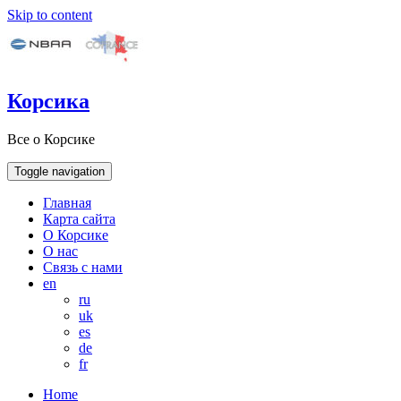
Skip to content
Корсика
Все о Корсике
Toggle navigation
Главная
Карта сайта
О Корсике
О нас
Связь с нами
en
ru
uk
es
de
fr
Home