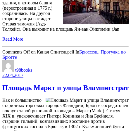
здания, в котором башня
(перестроенная в 1775 г.)
сохранилась. На другой
стороне улицы вас ждет
Старая таможня (Ауд-
Толхейс). Она выходит на площадь Ян-ван-Эйкплейн (Jan
Read More
Comments Off
on Канал Спигельрей
In
Брюссель. Прогулка по
Брюгге
t98books
22.04.2017
Площадь Маркт и улица Вламингстрат
Как и большинство
старинных торговых городов Фландрии, Брюгге сосредоточен
вокруг старой рыночной площади – Маркт (Markt). Статуя
XIX в. увековечивает Питера Конинка и Яна Брейделя,
старшин гильдий, возглавивших восстание против
французских господ в Брюгге, в 1302 г Кульминацией бунта