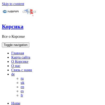
Skip to content
Корсика
Все о Корсике
Toggle navigation
Главная
Карта сайта
О Корсике
О нас
Связь с нами
de
ru
uk
en
es
fr
Home