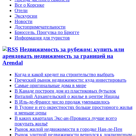
Все о Корсике
Отели
Экскурсии
Новости
Достопримечательности
Брюссель. Прогулка по Брюгге
Информация для туристов
Недвижимость за рубежом: купить или
арендовать недвижимость за границей на
Arendal
Когда и какой кредит на строительство выбрать
Греческий рынок недвижимости: куда инвестировать
Самые оригинальные дома в мире
В Канаде построен дом из пластиковых бутылок
Виталий Архангельский о жилье в центре Ниццы
В Иль-де-Франсе число продаж уменьшилось
В Тулоне и его окрестностях больше просторного жилья
и меньше цены
В каких кварталах Экс-ан-Прованса лучше всего
покупать жильё
Рынок жилой недвижимости в городке Нан-ле-Пен
Рынок элитной недвижимости вернулся к докризисным