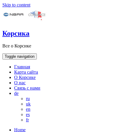
Skip to content
Корсика
Все о Корсике
Toggle navigation
Главная
Карта сайта
О Корсике
О нас
Связь с нами
de
ru
uk
en
es
fr
Home