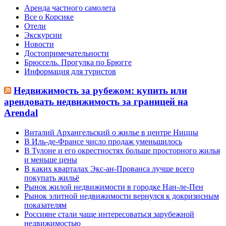
Аренда частного самолета
Все о Корсике
Отели
Экскурсии
Новости
Достопримечательности
Брюссель. Прогулка по Брюгге
Информация для туристов
Недвижимость за рубежом: купить или
арендовать недвижимость за границей на
Arendal
Виталий Архангельский о жилье в центре Ниццы
В Иль-де-Франсе число продаж уменьшилось
В Тулоне и его окрестностях больше просторного жилья
и меньше цены
В каких кварталах Экс-ан-Прованса лучше всего
покупать жильё
Рынок жилой недвижимости в городке Нан-ле-Пен
Рынок элитной недвижимости вернулся к докризисным
показателям
Россияне стали чаще интересоваться зарубежной
недвижимостью