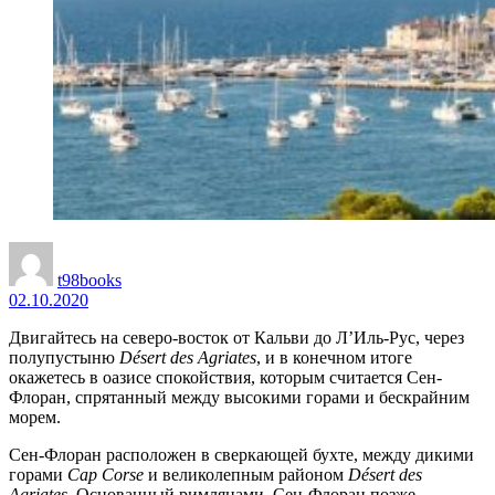
t98books
02.10.2020
Двигайтесь на северо-восток от Кальви до Л’Иль-Рус, через
полупустыню
Dé
sert
des
Agriates
, и в конечном итоге
окажетесь в оазисе спокойствия, которым считается Сен-
Флоран, спрятанный между высокими горами и бескрайним
морем.
Сен-Флоран расположен в сверкающей бухте, между дикими
горами
Cap
Corse
и великолепным районом
Dé
sert
des
Agriates
. Основанный римлянами, Сен-Флоран позже