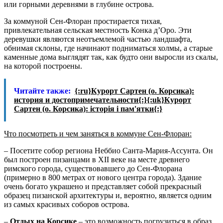
или горными деревнями в глубине острова.
За коммуной Сен-Флоран простирается тихая,
привлекательная сельская местность Конка д’Оро. Эти
деревушки являются неотъемлемой частью ландшафта,
обнимая склоны, где начинают подниматься холмы, а старые
каменные дома выглядят так, как будто они выросли из скалы,
на которой построены.
Читайте также:
{:ru}Курорт Сартен (о. Корсика):
история и достопримечательности{:}{:uk}Курорт
Сартен (о. Корсика): історія і пам'ятки{:}
Что посмотреть и чем заняться в коммуне Сен-Флоран:
– Посетите собор региона Неббио Санта-Мария-Ассунта. Он
был построен пизанцами в XII веке на месте древнего
римского города, существовавшего до Сен-Флорана
(примерно в 800 метрах от нового центра города). Здание
очень богато украшено и представляет собой прекрасный
образец пизанской архитектуры и, вероятно, является одним
из самых красивых соборов острова.
–
Отдых на Корсике
– это возможность погрузиться в образ