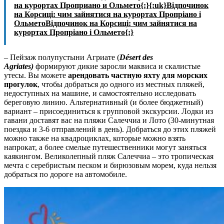
на курортах Проприано и Ольмето{:}{:uk}Відпочинок
на Корсиці: чим зайнятися на курортах Пропріано і
ОльметоВідпочинок на Корсиці: чим зайнятися на
курортах Пропріано і Ольмето{:}
– Пейзаж полупустыни Агриате (
D
é
sert
des
Agriates
)
формируют дикие заросли маквиса и скалистые
утесы. Вы можете
арендовать частную яхту для морских
прогулок
, чтобы добраться до одного из местных пляжей,
недоступных на машине, и самостоятельно исследовать
береговую линию. Альтернативный (и более бюджетный)
вариант – присоединиться к групповой экскурсии. Лодки из
гавани доставят вас на пляжи Салеччиа и Лото (30-минутная
поездка и 3-6 отправлений в день). Добраться до этих пляжей
можно также на квадроциклах, которые можно взять
напрокат, а более смелые путешественники могут заняться
каякингом. Великолепный пляж Салеччиа – это тропическая
мечта с серебристым песком и бирюзовым морем, куда нельзя
добраться по дороге на автомобиле.