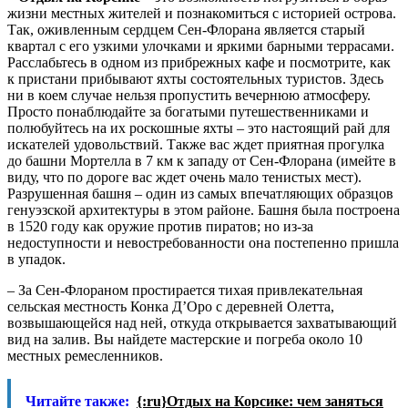
жизни местных жителей и познакомиться с историей острова.
Так, оживленным сердцем Сен-Флорана является старый
квартал с его узкими улочками и яркими барными террасами.
Расслабьтесь в одном из прибрежных кафе и посмотрите, как
к пристани прибывают яхты состоятельных туристов. Здесь
ни в коем случае нельзя пропустить вечернюю атмосферу.
Просто понаблюдайте за богатыми путешественниками и
полюбуйтесь на их роскошные яхты – это настоящий рай для
искателей удовольствий. Также вас ждет приятная прогулка
до башни Мортелла в 7 км к западу от Сен-Флорана (имейте в
виду, что по дороге вас ждет очень мало тенистых мест).
Разрушенная башня – один из самых впечатляющих образцов
генуэзской архитектуры в этом районе. Башня была построена
в 1520 году как оружие против пиратов; но из-за
недоступности и невостребованности она постепенно пришла
в упадок.
– За Сен-Флораном простирается тихая привлекательная
сельская местность Конка Д’Оро с деревней Олетта,
возвышающейся над ней, откуда открывается захватывающий
вид на залив. Вы найдете мастерские и погреба около 10
местных ремесленников.
Читайте также:
{:ru}Отдых на Корсике: чем заняться