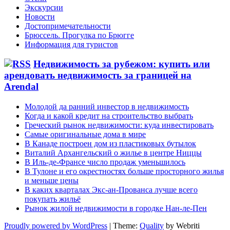
Экскурсии
Новости
Достопримечательности
Брюссель. Прогулка по Брюгге
Информация для туристов
Недвижимость за рубежом: купить или
арендовать недвижимость за границей на
Arendal
Молодой да ранний инвестор в недвижимость
Когда и какой кредит на строительство выбрать
Греческий рынок недвижимости: куда инвестировать
Самые оригинальные дома в мире
В Канаде построен дом из пластиковых бутылок
Виталий Архангельский о жилье в центре Ниццы
В Иль-де-Франсе число продаж уменьшилось
В Тулоне и его окрестностях больше просторного жилья
и меньше цены
В каких кварталах Экс-ан-Прованса лучше всего
покупать жильё
Рынок жилой недвижимости в городке Нан-ле-Пен
Proudly powered by WordPress
| Theme:
Quality
by Webriti