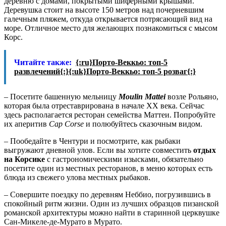
деревню с домами, покрытыми шиферными крышами.
Деревушка стоит на высоте 150 метров над почерневшим
галечным пляжем, откуда открывается потрясающий вид на
море. Отличное место для желающих познакомиться с мысом
Корс.
Читайте также:
{:ru}Порто-Веккьо: топ-5
развлечений{:}{:uk}Порто-Веккьо: топ-5 розваг{:}
– Посетите башенную мельницу
Moulin
Mattei
возле Рольяно,
которая была отреставрирована в начале XX века. Сейчас
здесь располагается ресторан семейства Маттеи. Попробуйте
их аперитив
Cap Corse
и полюбуйтесь сказочным видом.
– Пообедайте в Чентури и посмотрите, как рыбаки
выгружают дневной улов. Если вы хотите совместить
отдых
на Корсике
с гастрономическими изысками, обязательно
посетите один из местных ресторанов, в меню которых есть
блюда из свежего улова местных рыбаков.
– Совершите поездку по деревням Неббио, погрузившись в
спокойный ритм жизни. Один из лучших образцов пизанской
романской архитектуры можно найти в старинной церквушке
Сан-Микеле-де-Мурато в Мурато.