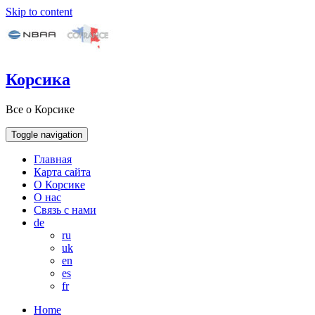
Skip to content
Корсика
Все о Корсике
Toggle navigation
Главная
Карта сайта
О Корсике
О нас
Связь с нами
de
ru
uk
en
es
fr
Home