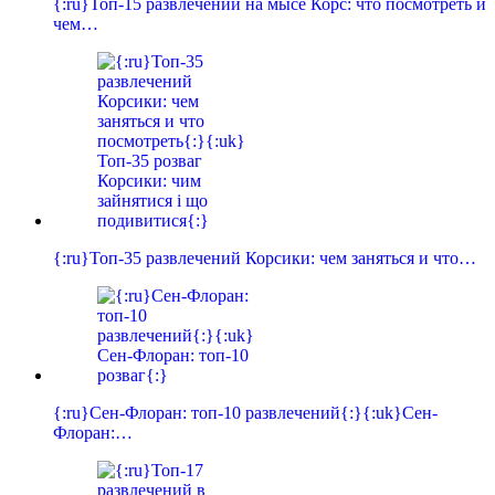
{:ru}Топ-15 развлечений на мысе Корс: что посмотреть и
чем…
{:ru}Топ-35 развлечений Корсики: чем заняться и что…
{:ru}Сен-Флоран: топ-10 развлечений{:}{:uk}Сен-
Флоран:…