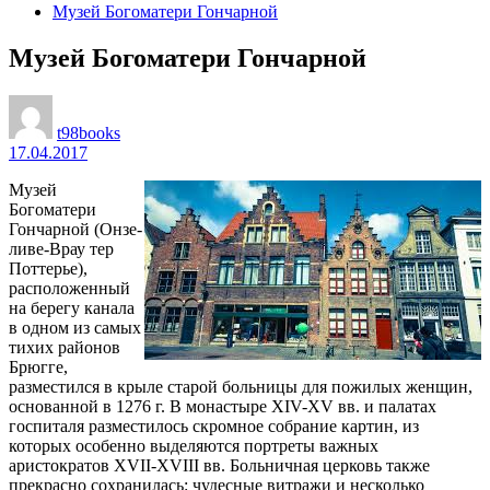
Музей Богоматери Гончарной
Музей Богоматери Гончарной
t98books
17.04.2017
Музей
Богоматери
Гончарной (Онзе-
ливе-Врау тер
Поттерье),
расположенный
на берегу канала
в одном из самых
тихих районов
Брюгге,
разместился в крыле старой больницы для пожилых женщин,
основанной в 1276 г. В монастыре XIV-XV вв. и палатах
госпиталя разместилось скромное собрание картин, из
которых особенно выделяются портреты важных
аристократов XVII-XVIII вв. Больничная церковь также
прекрасно сохранилась: чудесные витражи и несколько