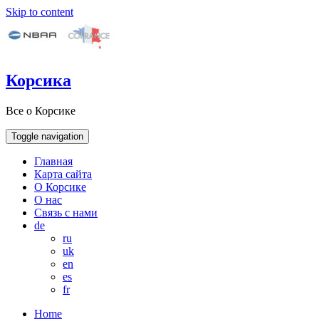
Skip to content
Корсика
Все о Корсике
Toggle navigation
Главная
Карта сайта
О Корсике
О нас
Связь с нами
de
ru
uk
en
es
fr
Home