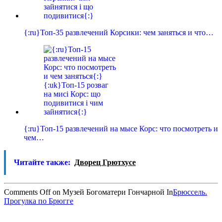
{:ru}Топ-35 развлечений Корсики: чем заняться и что…
{:ru}Топ-15 развлечений на мысе Корс: что посмотреть и
чем…
Читайте также:
Дворец Грютхусе
Comments Off
on Музей Богоматери Гончарной
In
Брюссель.
Прогулка по Брюгге