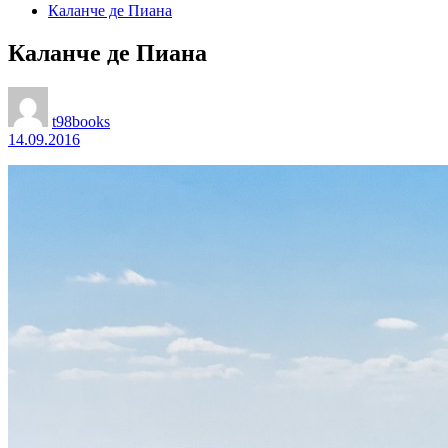
Каланче де Пиана
Каланче де Пиана
t98books
14.09.2016