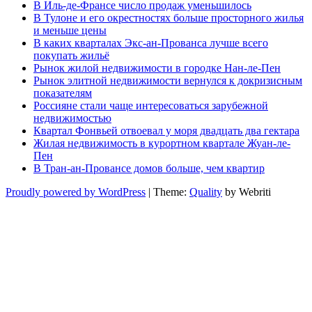
В Иль-де-Франсе число продаж уменьшилось
В Тулоне и его окрестностях больше просторного жилья
и меньше цены
В каких кварталах Экс-ан-Прованса лучше всего
покупать жильё
Рынок жилой недвижимости в городке Нан-ле-Пен
Рынок элитной недвижимости вернулся к докризисным
показателям
Россияне стали чаще интересоваться зарубежной
недвижимостью
Квартал Фонвьей отвоевал у моря двадцать два гектара
Жилая недвижимость в курортном квартале Жуан-ле-
Пен
В Тран-ан-Провансе домов больше, чем квартир
Proudly powered by WordPress
| Theme:
Quality
by Webriti