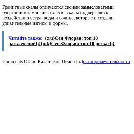
Гранитные скалы отличаются своими замысловатыми
очертаниями: многие столетия скалы подвергались
воздействию ветра, воды и солнца, которые и создали
удивительные изгибы и формы.
Читайте также:
{:ru}Сен-Флоран: топ-10
развлечений{:}{:uk}Сен-Флоран: топ-10 розваг{:}
Comments Off
on Каланче де Пиана
In
Достопримечательности