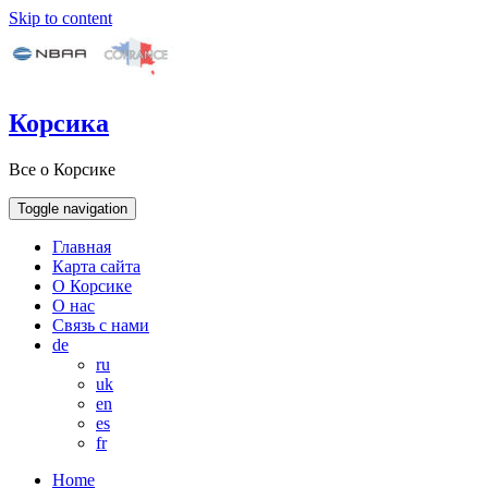
Skip to content
Корсика
Все о Корсике
Toggle navigation
Главная
Карта сайта
О Корсике
О нас
Связь с нами
de
ru
uk
en
es
fr
Home